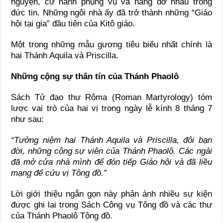
nguyện, cử hành phụng vụ và nâng đỡ nhau trong
đức tin. Những ngôi nhà ấy đã trở thành những “Giáo
hội tại gia” đầu tiên của Kitô giáo.
Một trong những mẫu gương tiêu biểu nhất chính là
hai Thánh
Aquila
và
Priscilla
.
Những cộng sự thân tín của Thánh Phaolô
Sách Tử đạo thư Rôma (Roman Martyrology) tóm
lược vai trò của hai vị trong ngày lễ kính 8 tháng 7
như sau:
“Tưởng niệm hai Thánh Aquila và Priscilla, đôi bạn
đời, những cộng sự viên của Thánh Phaolô. Các ngài
đã mở cửa nhà mình để đón tiếp Giáo hội và đã liều
mạng để cứu vị Tông đồ.”
Lời giới thiệu ngắn gọn này phản ánh nhiều sự kiện
được ghi lại trong
Sách Công vụ Tông đồ
và các thư
của
Thánh Phaolô Tông đồ
.