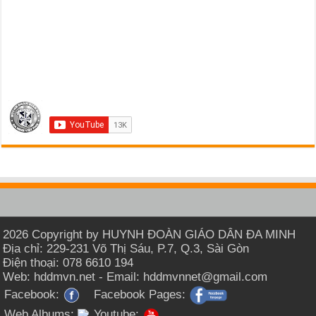
2026 Copyright by HUYNH ĐOÀN GIÁO DÂN ĐA MINH
Địa chỉ: 229-231 Võ Thị Sáu, P.7, Q.3, Sài Gòn
Điện thoại: 078 6610 194
Web: hddmvn.net - Email: hddmvnnet@gmail.com
Facebook:
Facebook Pages:
Web Albums:
Youtube: