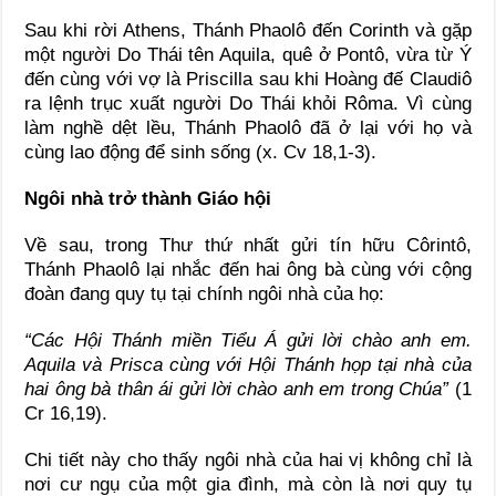
Sau khi rời
Athens
, Thánh Phaolô đến
Corinth
và gặp
một người Do Thái tên Aquila, quê ở Pontô, vừa từ Ý
đến cùng với vợ là Priscilla sau khi Hoàng đế Claudiô
ra lệnh trục xuất người Do Thái khỏi Rôma. Vì cùng
làm nghề dệt lều, Thánh Phaolô đã ở lại với họ và
cùng lao động để sinh sống (x. Cv 18,1-3).
Ngôi nhà trở thành Giáo hội
Về sau, trong
Thư thứ nhất gửi tín hữu Côrintô
,
Thánh Phaolô lại nhắc đến hai ông bà cùng với cộng
đoàn đang quy tụ tại chính ngôi nhà của họ:
“Các Hội Thánh miền Tiểu Á gửi lời chào anh em.
Aquila và Prisca cùng với Hội Thánh họp tại nhà của
hai ông bà thân ái gửi lời chào anh em trong Chúa”
(1
Cr 16,19).
Chi tiết này cho thấy ngôi nhà của hai vị không chỉ là
nơi cư ngụ của một gia đình, mà còn là nơi quy tụ