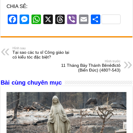
CHIA SẺ:
F
M
W
X
T
Vi
E
S
a
e
h
hr
b
m
h
c
ss
at
e
er
ail
ar
e
e
s
a
e
Hình sau
Tại sao các tu sĩ Công giáo lại
b
n
A
d
có kiểu tóc đặc biệt?
Hình trước
o
g
p
s
11 Tháng Bảy Thánh Bênêđictô
(Biển Ðức) (480?-543)
o
er
p
Bài cùng chuyên mục
k