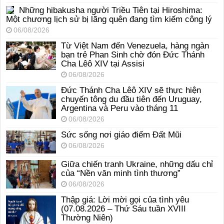
Những hibakusha người Triều Tiên tại Hiroshima:
Một chương lịch sử bị lãng quên đang tìm kiếm công lý
06/08/2026
Từ Việt Nam đến Venezuela, hàng ngàn
bạn trẻ Phan Sinh chờ đón Đức Thánh
Cha Lêô XIV tại Assisi
06/08/2026
Đức Thánh Cha Lêô XIV sẽ thực hiện
chuyến tông du đầu tiên đến Uruguay,
Argentina và Peru vào tháng 11
06/08/2026
Sức sống nơi giáo điểm Đất Mũi
06/08/2026
Giữa chiến tranh Ukraine, những dấu chỉ
của “Nền văn minh tình thương”
06/08/2026
Thập giá: Lời mời gọi của tình yêu
(07.08.2026 – Thứ Sáu tuần XVIII
Thường Niên)