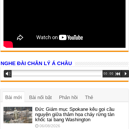
NGHE ĐÀI CHÂN LÝ Á CHÂU
Trình
Vm
00:00
R
P
phát
âm
thanh
Bài mới
Bài nổi bật
Phản hồi
Thẻ
Đức Giám mục Spokane kêu gọi cầu
nguyện giữa thảm họa cháy rừng tàn
khốc tại bang Washington
06/08/2026