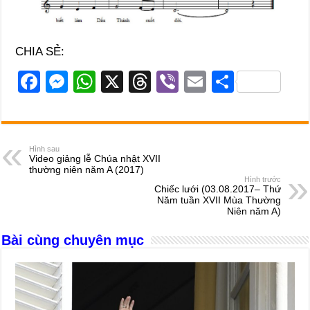
CHIA SẺ:
F
M
W
X
T
Vi
E
S
a
e
h
hr
b
m
h
c
ss
at
e
er
ail
ar
e
e
s
a
e
Hình sau
Video giảng lễ Chúa nhật XVII
b
n
A
d
thường niên năm A (2017)
Hình trước
o
g
p
s
Chiếc lưới (03.08.2017– Thứ
Năm tuần XVII Mùa Thường
o
er
p
Niên năm A)
k
Bài cùng chuyên mục