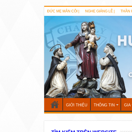
ĐỨC MẸ MÂN CÔI |
NGHE GIẢNG LỄ |
THẦN 
GIỚI THIỆU
THÔNG TIN
GIA