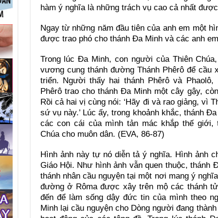
hàm ý nghĩa là những trách vụ cao cả nhất được
Ngay từ những năm đầu tiên của anh em một hìn
được trao phó cho thánh Đa Minh và các anh em
Trong lúc Đa Minh, con người của Thiên Chúa
vương cung thánh đường Thánh Phêrô để cầu xi
triển. Người thấy hai thánh Phêrô và Phaolô,
Phêrô trao cho thánh Đa Minh một cây gậy, còn
Rồi cả hai vị cùng nói: ‘Hãy đi và rao giảng, vì
sứ vụ này.’ Lúc ấy, trong khoảnh khắc, thánh Đa
các con cái của mình tản mác khắp thế giới, 
Chúa cho muôn dân. (EVA, 86-87)
Hình ảnh này tự nó diễn tả ý nghĩa. Hình ảnh c
Giáo Hội. Như hình ảnh vẫn quen thuộc, thánh
thánh nhân cầu nguyện tại một nơi mang ý nghĩa
đường ở Rôma được xây trên mộ các thánh tử đ
đến để làm sống dậy đức tin của mình theo n
Minh lại cầu nguyện cho Dòng người đang thành