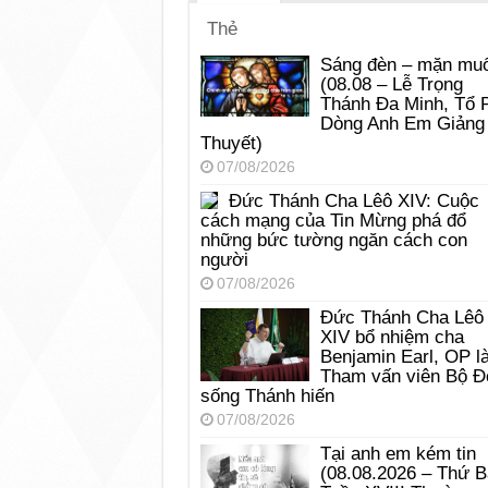
Thẻ
Sáng đèn – mặn muố
(08.08 – Lễ Trọng
Thánh Đa Minh, Tổ 
Dòng Anh Em Giảng
Thuyết)
07/08/2026
Đức Thánh Cha Lêô XIV: Cuộc
cách mạng của Tin Mừng phá đổ
những bức tường ngăn cách con
người
07/08/2026
Đức Thánh Cha Lêô
XIV bổ nhiệm cha
Benjamin Earl, OP l
Tham vấn viên Bộ Đ
sống Thánh hiến
07/08/2026
Tại anh em kém tin
(08.08.2026 – Thứ 