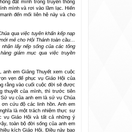
hông đặt mình trong truyền thống
hính mình và rơi vào lầm lạc. Hiến
mạnh đến mối liên hệ này và cho
Chúa qua việc tuyên khấn kếp nạp
 mới mẻ cho Hội Thánh toàn cầu…
g nhận lấy nếp sống của các tông
hàng giám mục qua việc truyền
p, anh em Giảng Thuyết xem cuộc
rọn vẹn để phục vụ Giáo Hội của
ng rằng vào cuối cuộc đời sẽ được
 thuyết của mình, thì trước tiên
. Sứ vụ của anh em là sứ vụ Chúa
à ơn cứu độ các linh hồn. Anh em
nghĩa là một trách nhiệm thực sự
ục vụ Giáo Hội và tất cả những ý
ậy, toàn bộ đời sống của anh em
iều kích Giáo Hội. Điều này bao