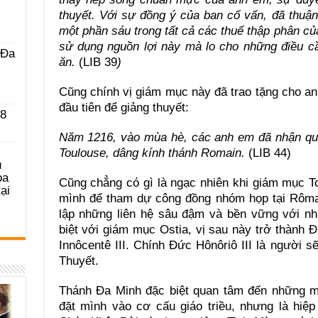
thuyết. Với sự đồng ý của ban cố vấn, đã thu
một phần sáu trong tất cả các thuế thập phân củ
sử dụng nguồn lợi này mà lo cho những điều c
 Ða
ăn.
(LIB 39
)
Cũng chính vị giám mục này đã trao tặng cho a
đầu tiên để giảng thuyết:
 8
Năm 1216, vào mùa hè, các anh em đã nhận quà 
Toulouse, dâng kính thánh Romain.
(LIB 44)
u
ọa
Cũng chẳng có gì là ngạc nhiên khi giám mục T
ại
mình để tham dự công đồng nhóm họp tại Rôma.
lập những liên hệ sâu đậm và bền vững với nhi
biệt với giám mục Ostia, vị sau này trở thành
Innôcentê III. Chính Đức Hônôriô III là người
Thuyết.
Thánh Đa Minh đặc biệt quan tâm đến những mố
đặt mình vào cơ cấu giáo triều, nhưng là hiệ