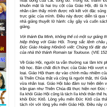
hoạt động của các tông đồ. Trong lúc thánh Đ
khuôn mặt là hai trụ cột của Giáo Hội, đó là 
nhân cảm thấy mình được nối kết với đặc sủng 
trực giác của mình. Điều này được diễn tả qua 
nhà giảng thuyết lữ hành: cây gậy và cuốn sác
giảng.
Với thánh Đa Minh, không thể có một sự giảng th
hiệp thông với Giáo Hội. Trong sắc lệnh châ
Đức Giáo Hoàng Hônôriô viết: Chúng tôi đặt dư
của nhà thờ thánh Romain tại Toulouse.
(VIE 152
Về Giáo Hội, người ta vẫn thường sai lầm khi p
hội học. Bản chất đích thực của Giáo Hội vượt 
loại. Giáo Hội tham dự vào chính mầu nhiệm c
là Thiên Chúa thật và cũng là người thật, thì Giá
vừa nhân loại. Giáo Hội bảo đảm sự hiện diện 
trần gian như Thiên Chúa đã thực hiện nơi Đức 
lìa khỏi Giáo Hội cũng là tách lìa khỏi thân thể 
khỏi Đức Kitô. Lòng yêu mến Đức Kitô của th
tách rời với lòng yêu mến Giáo Hội. Điều này c