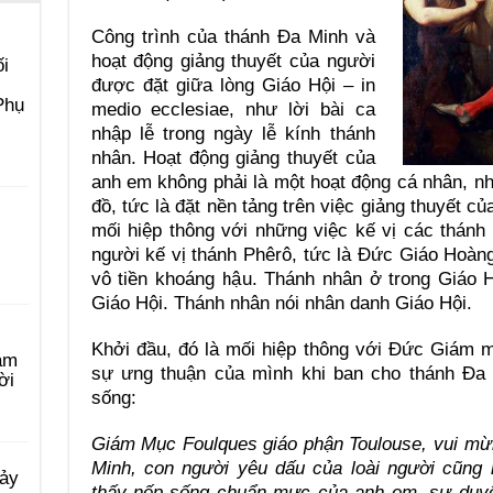
Công trình của thánh Đa Minh và
hoạt động giảng thuyết của người
i
được đặt giữa lòng Giáo Hội – in
Phụ
medio ecclesiae, như lời bài ca
nhập lễ trong ngày lễ kính thánh
nhân. Hoạt động giảng thuyết của
anh em không phải là một hoạt động cá nhân, nh
đồ, tức là đặt nền tảng trên việc giảng thuyết c
mối hiệp thông với những việc kế vị các thánh 
người kế vị thánh Phêrô, tức là Đức Giáo Hoàn
vô tiền khoáng hậu. Thánh nhân ở trong Giáo 
Giáo Hội. Thánh nhân nói nhân danh Giáo Hội.
Khởi đầu, đó là mối hiệp thông với Đức Giám m
àm
sự ưng thuận của mình khi ban cho thánh Đa 
ời
sống:
Giám Mục Foulques giáo phận Toulouse, vui mừ
Minh, con người yêu dấu của loài người cũng
Bảy
thấy nếp sống chuẩn mực của anh em, sự duyên