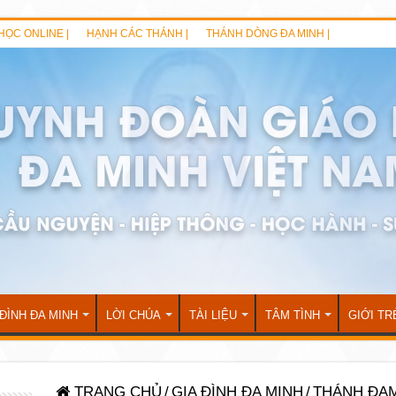
HỌC ONLINE |
HẠNH CÁC THÁNH |
THÁNH DÒNG ĐA MINH |
 ĐÌNH ĐA MINH
LỜI CHÚA
TÀI LIỆU
TÂM TÌNH
GIỚI TR
TRANG CHỦ
/
GIA ĐÌNH ĐA MINH
/
THÁNH ĐA