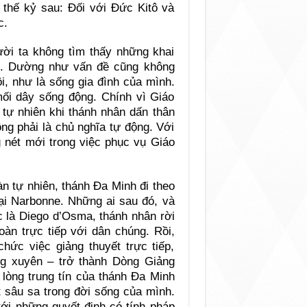
 thế kỷ sau: Đối với Đức Kitô và
c.
ười ta không tìm thấy những khai
ội. Dường như vấn đề cũng không
i, như là sống gia đình của mình.
ối dây sống động. Chính vì Giáo
 tự nhiên khi thánh nhân dấn thân
ng phải là chủ nghĩa tự động. Với
g nét mới trong việc phục vụ Giáo
n tự nhiên, thánh Đa Minh đi theo
i Narbonne. Những ai sau đó, và
c là Diego d’Osma, thánh nhân rời
oàn trực tiếp với dân chúng. Rồi,
chức việc giảng thuyết trực tiếp,
ng xuyên – trở thành Dòng Giảng
lòng trung tín của thánh Đa Minh
t sâu sa trong đời sống của mình.
tới những quyết định có tính pháp