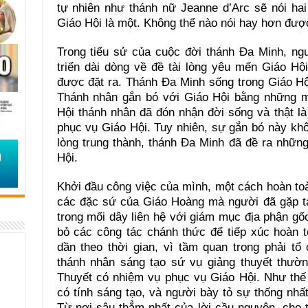
tự nhiên như thánh nữ Jeanne d’Arc sẽ nói hai
Giáo Hội là một. Không thể nào nói hay hơn đượ
Trong tiểu sử của cuộc đời thánh Đa Minh, ng
triển dài dòng về đề tài lòng yêu mến Giáo H
được đặt ra. Thánh Đa Minh sống trong Giáo Hộ
Thánh nhân gắn bó với Giáo Hội bằng những m
Hội thánh nhân đã đón nhận đời sống và thật là
phục vụ Giáo Hội. Tuy nhiên, sự gắn bó này khô
lòng trung thành, thánh Đa Minh đã đề ra nhữn
Hội.
Khởi đầu công việc của mình, một cách hoàn toà
các đặc sứ của Giáo Hoàng mà người đã gặp tạ
trong mối dây liên hệ với giám mục địa phận gố
bỏ các công tác chánh thức để tiếp xúc hoàn t
dần theo thời gian, vì tầm quan trọng phải tổ 
thánh nhân sáng tạo sứ vụ giảng thuyết thườ
Thuyết có nhiệm vụ phục vụ Giáo Hội. Như thế 
có tính sáng tạo, và người bày tỏ sự thống nhấ
Từ nơi sâu thẳm nhất của lời cầu nguyện, cho 