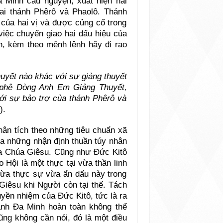
a Minh cầu nguyện, xuất hiện hai
hai thánh Phêrô và Phaolô. Thánh
của hai vị và được củng cố trong
việc chuyển giao hai dấu hiệu của
h, kèm theo mệnh lệnh hãy đi rao
uyết nào khác với sự giảng thuyết
u phê Dòng Anh Em Giảng Thuyết,
ới sự bảo trợ của thánh Phêrô và
).
hân tích theo những tiêu chuẩn xã
xa những nhận định thuần túy nhân
ủa Chúa Giêsu. Cũng như Đức Kitô
o Hội là một thực tại vừa thần linh
vừa thực sự vừa ẩn dấu này trong
Giêsu khi Người còn tại thế. Tách
huyền nhiệm của Đức Kitô, tức là ra
ánh Đa Minh hoàn toàn không thể
ũng không cần nói, đó là một điều