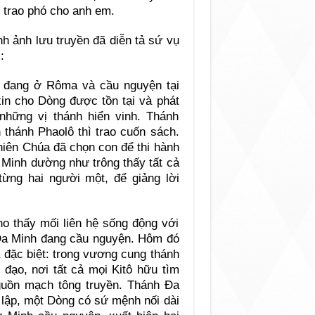
 trao phó cho anh em.
h ảnh lưu truyền đã diễn tả sứ vụ
:
, đang ở Rôma và cầu nguyện tại
n cho Dòng được tồn tại và phát
 những vị thánh hiển vinh. Thánh
 thánh Phaolô thì trao cuốn sách.
 Thiên Chúa đã chọn con để thi hành
 Minh dường như trông thấy tất cả
từng hai người một, để giảng lời
ho thấy mối liên hệ sống động với
 Đa Minh đang cầu nguyện. Hôm đó
 đặc biệt: trong vương cung thánh
ạo, nơi tất cả mọi Kitô hữu tìm
guồn mạch tông truyền. Thánh Đa
 lập, một Dòng có sứ mệnh nối dài