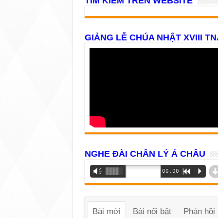
TÌM KIẾM TRÊN WEBSITE
GIẢNG LỄ CHÚA NHẬT XVIII TN
NGHE ĐÀI CHÂN LÝ Á CHÂU
Trình
Vm
00:00
R
P
phát
âm
thanh
Bài mới
Bài nổi bật
Phản hồi