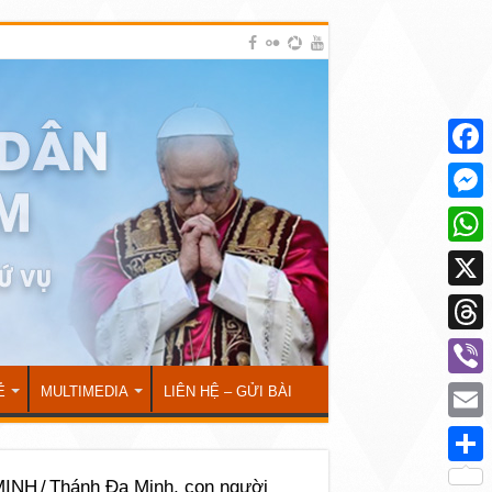
Face
Mess
What
X
Thre
Viber
Ẻ
MULTIMEDIA
LIÊN HỆ – GỬI BÀI
Emai
Shar
MINH
/
Thánh Đa Minh, con người