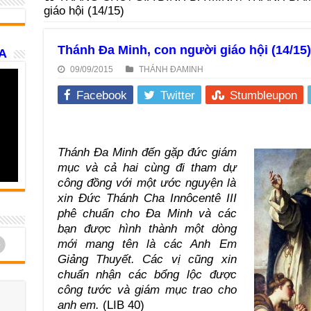
giáo hội (14/15)
Thánh Đa Minh, con người giáo hội (14/15)
A
09/09/2015
THÁNH ĐAMINH
Facebook
Twitter
Stumbleupon
Thánh Đa Minh đến gặp đức giám
mục và cả hai cùng đi tham dự
công đồng với một ước nguyện là
xin Đức Thánh Cha Innôcentê III
phê chuẩn cho Đa Minh và các
bạn được hình thành một dòng
d
mới mang tên là các Anh Em
Giảng Thuyết. Các vị cũng xin
chuẩn nhận các bổng lộc được
công tước và giám mục trao cho
anh em.
(LIB 40)