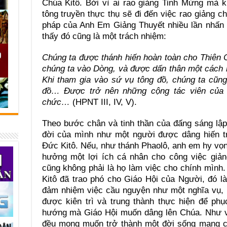
Chúa Kitô. Bởi vì ai rao giảng Tinh Mừng mà k
tông truyền thực thụ sẽ đi đến việc rao giảng c
pháp của Anh Em Giảng Thuyết nhiều lần nhấn 
thấy đó cũng là một trách nhiệm:
Chúng ta được thánh hiến hoàn toàn cho Thiên 
chúng ta vào Dòng, và được dấn thân một cách
Khi tham gia vào sứ vụ tông đồ, chúng ta cũn
đồ… Được trở nên những cộng tác viên của 
chức…
(HPNT III, IV, V).
Theo bước chân và tinh thần của đấng sáng lậ
đời của mình như một người được dâng hiến t
Đức Kitô. Nếu, như thánh Phaolô, anh em hy vọ
hưởng một lợi ích cá nhân cho công việc giảng
cũng không phải là họ làm việc cho chính mình
Kitô đã trao phó cho Giáo Hội của Người, đó l
đảm nhiệm việc cầu nguyện như một nghĩa vụ, 
được kiên trì và trung thành thực hiện để ph
hướng mà Giáo Hội muốn dâng lên Chúa. Như v
đều mong muốn trở thành một đời sống mang ch