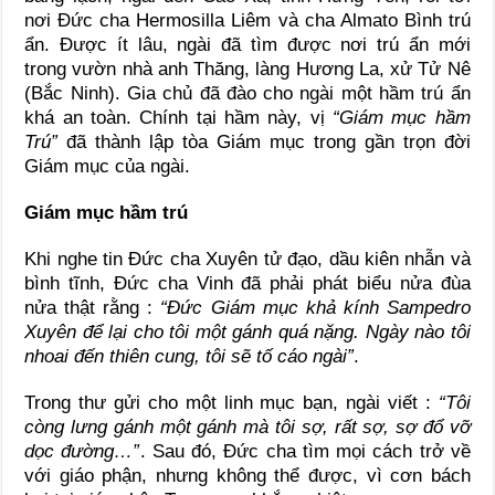
nơi Đức cha Hermosilla Liêm và cha Almato Bình trú
ẩn. Được ít lâu, ngài đã tìm được nơi trú ẩn mới
trong vườn nhà anh Thăng, làng Hương La, xử Tử Nê
(Bắc Ninh). Gia chủ đã đào cho ngài một hầm trú ẩn
khá an toàn. Chính tại hầm này, vị
“Giám mục hầm
Trú”
đã thành lập tòa Giám mục trong gần trọn đời
Giám mục của ngài.
Giám mục hầm trú
Khi nghe tin Đức cha Xuyên tử đạo, dầu kiên nhẫn và
bình tĩnh, Đức cha Vinh đã phải phát biểu nửa đùa
nửa thật rằng :
“Đức Giám mục khả kính Sampedro
Xuyên để lại cho tôi một gánh quá nặng. Ngày nào tôi
nhoai đến thiên cung, tôi sẽ tố cáo ngài”
.
Trong thư gửi cho một linh mục bạn, ngài viết :
“Tôi
còng lưng gánh một gánh mà tôi sợ, rất sợ, sợ đổ vỡ
dọc đường…”
. Sau đó, Đức cha tìm mọi cách trở về
với giáo phận, nhưng không thể được, vì cơn bách