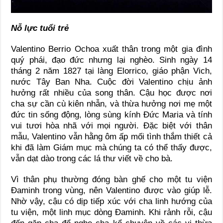
Nỗ lực tuổi trẻ
Valentino Berrio Ochoa xuất thân trong một gia đình
quý phái, đạo đức nhưng lại nghèo. Sinh ngày 14
tháng 2 năm 1827 tại làng Elorrico, giáo phận Vich,
nước Tây Ban Nha. Cuộc đời Valentino chịu ảnh
hưởng rất nhiều của song thân. Cậu học được nơi
cha sự cần cù kiên nhẫn, và thừa hưởng nơi mẹ một
đức tin sống động, lòng sùng kính Đức Maria và tính
vui tươi hòa nhã với mọi người. Đặc biệt với thân
mẫu, Valentino vẫn hằng ôm ấp mối tình thắm thiết cả
khi đã làm Giám mục mà chúng ta có thể thấy được,
vẫn dạt dào trong các lá thư viết về cho bà.
Vì thân phụ thường đóng bàn ghế cho một tu viện
Đaminh trong vùng, nên Valentino được vào giúp lễ.
Nhờ vậy, cậu có dịp tiếp xúc với cha linh hướng của
tu viện, một linh mục dòng Đaminh. Khi rảnh rỗi, cậu