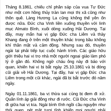
Tháng 8.1861, chiếu chỉ phân sáp của vua Tự Đức
như một cơn hồng thủy tràn lan mọi thị xã cũng như
thôn quê. Làng Hương La cũng không thể yên ổn
được nữa. Đức cha Vinh liền xuống thuyền với linh
mục Almato Bình, xuôi dòng xuống Hải Dương. Tại
đây, may mắn hai vị gặp Đức cha Liêm và thày
Khang đang ở trên một thuyền khác trong bầu không
khí thân mật và cảm động. Nhưng sau đó, thuyền
ngài lại phải tiếp tục cuộc hành trình. Các giáo hữu
giới thiệu hai vị trọ nhà một người ngoại giáo làm phó
lý ở gần đó. Không ngờ cháu ông này đi báo với
quan, khiến hai vị bị bắt ngày 25.10.1861 và bị đóng
cũi giải về Hải Dương. Tại đây, hai vị gặp Đức cha
Liêm trong một cũi khác, ngài đã bị bắt trước đó năm
ngày.
Ngày 01.11.1861, ba vị thừa sai cùng bị đem đi xử.
Quân lính áp giải đông như đi rước. Cũi Đức cha Vinh
đi giữa hai vị kia. Ngài bình tĩnh ngồi cầu nguyện như
thói quen, nét mặt tươi tỉnh khiến mọi người phải