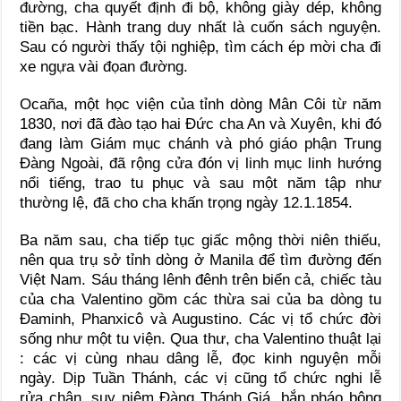
đường, cha quyết định đi bộ, không giày dép, không
tiền bạc. Hành trang duy nhất là cuốn sách nguyện.
Sau có người thấy tội nghiệp, tìm cách ép mời cha đi
xe ngựa vài đọan đường.
Ocaña, một học viện của tỉnh dòng Mân Côi từ năm
1830, nơi đã đào tạo hai Đức cha An và Xuyên, khi đó
đang làm Giám mục chánh và phó giáo phận Trung
Đàng Ngoài, đã rộng cửa đón vị linh mục linh hướng
nổi tiếng, trao tu phục và sau một năm tập như
thường lệ, đã cho cha khấn trọng ngày 12.1.1854.
Ba năm sau, cha tiếp tục giấc mộng thời niên thiếu,
nên qua trụ sở tỉnh dòng ở Manila để tìm đường đến
Việt Nam. Sáu tháng lênh đênh trên biển cả, chiếc tàu
của cha Valentino gồm các thừa sai của ba dòng tu
Đaminh, Phanxicô và Augustino. Các vị tổ chức đời
sống như một tu viện. Qua thư, cha Valentino thuật lại
: các vị cùng nhau dâng lễ, đọc kinh nguyện mỗi
ngày. Dịp Tuần Thánh, các vị cũng tổ chức nghi lễ
rửa chân, suy niệm Đàng Thánh Giá, bắn pháo bông