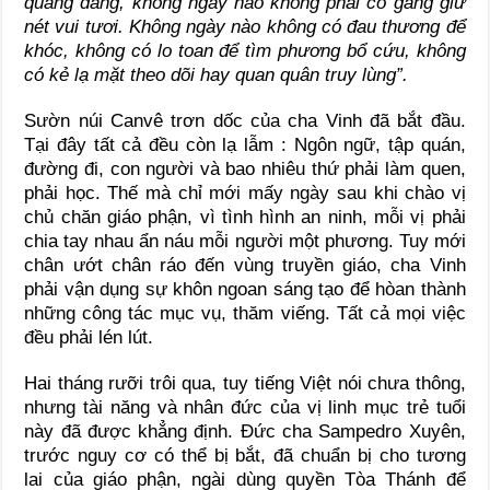
quang đãng, không ngày nào không phải cố gắng giữ
nét vui tươi. Không ngày nào không có đau thương để
khóc, không có lo toan để tìm phương bổ cứu, không
có kẻ lạ mặt theo dõi hay quan quân truy lùng”.
Sườn núi Canvê trơn dốc của cha Vinh đã bắt đầu.
Tại đây tất cả đều còn lạ lẫm : Ngôn ngữ, tập quán,
đường đi, con người và bao nhiêu thứ phải làm quen,
phải học. Thế mà chỉ mới mấy ngày sau khi chào vị
chủ chăn giáo phận, vì tình hình an ninh, mỗi vị phải
chia tay nhau ẩn náu mỗi người một phương. Tuy mới
chân ướt chân ráo đến vùng truyền giáo, cha Vinh
phải vận dụng sự khôn ngoan sáng tạo để hòan thành
những công tác mục vụ, thăm viếng. Tất cả mọi việc
đều phải lén lút.
Hai tháng rưỡi trôi qua, tuy tiếng Việt nói chưa thông,
nhưng tài năng và nhân đức của vị linh mục trẻ tuổi
này đã được khẳng định. Đức cha Sampedro Xuyên,
trước nguy cơ có thể bị bắt, đã chuẩn bị cho tương
lai của giáo phận, ngài dùng quyền Tòa Thánh để