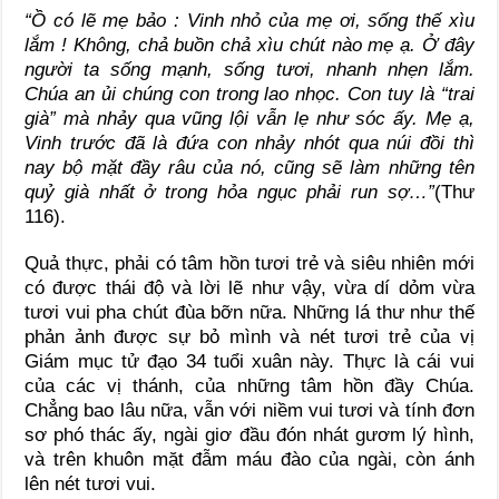
“Ồ có lẽ mẹ bảo : Vinh nhỏ của mẹ ơi, sống thế xìu
lắm ! Không, chả buồn chả xìu chút nào mẹ ạ. Ở đây
người ta sống mạnh, sống tươi, nhanh nhẹn lắm.
Chúa an ủi chúng con trong lao nhọc. Con tuy là “trai
già” mà nhảy qua vũng lội vẫn lẹ như sóc ấy. Mẹ ạ,
Vinh trước đã là đứa con nhảy nhót qua núi đồi thì
nay bộ mặt đầy râu của nó, cũng sẽ làm những tên
quỷ già nhất ở trong hỏa ngục phải run sợ…”
(Thư
116).
Quả thực, phải có tâm hồn tươi trẻ và siêu nhiên mới
có được thái độ và lời lẽ như vậy, vừa dí dỏm vừa
tươi vui pha chút đùa bỡn nữa. Những lá thư như thế
phản ảnh được sự bỏ mình và nét tươi trẻ của vị
Giám mục tử đạo 34 tuổi xuân này. Thực là cái vui
của các vị thánh, của những tâm hồn đầy Chúa.
Chẳng bao lâu nữa, vẫn với niềm vui tươi và tính đơn
sơ phó thác ấy, ngài giơ đầu đón nhát gươm lý hình,
và trên khuôn mặt đẫm máu đào của ngài, còn ánh
lên nét tươi vui.