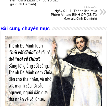
b
n
A
d
Hermosilla LIÊM OP (38 Tử đạo
gia đình Đaminh)
o
g
p
s
Hình trước
Ngày 01.11: Thánh linh mục
o
er
p
Phêrô Almato BÌNH OP (38 Tử
đạo gia đình Đaminh)
k
Bài cùng chuyên mục