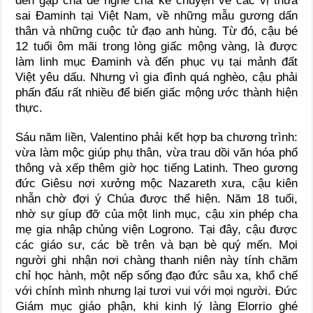
đến gặp cha để nghe cha kể chuyện về các vị thừa
sai Đaminh tại Việt Nam, về những mẫu gương dấn
thân và những cuộc tử đạo anh hùng. Từ đó, cậu bé
12 tuổi ôm mãi trong lòng giấc mộng vàng, là được
làm linh mục Đaminh và đến phục vụ tại mảnh đất
Việt yêu dấu. Nhưng vì gia đình quá nghèo, cậu phải
phấn đấu rất nhiều để biến giấc mộng ước thành hiện
thực.
Sáu năm liền, Valentino phải kết hợp ba chương trình:
vừa làm mộc giúp phụ thân, vừa trau dồi văn hóa phổ
thông và xếp thêm giờ học tiếng Latinh. Theo gương
đức Giêsu nơi xưởng mộc Nazareth xưa, cậu kiên
nhẫn chờ đợi ý Chúa được thể hiện. Năm 18 tuổi,
nhờ sự gíup đỡ của một linh mục, cậu xin phép cha
mẹ gia nhập chủng viện Logrono. Tại đây, cậu được
các giáo sư, các bề trên và bạn bè quý mến. Mọi
người ghi nhận nơi chàng thanh niên này tính chăm
chỉ học hành, một nếp sống đạo đức sâu xa, khổ chế
với chính mình nhưng lại tươi vui với mọi người. Đức
Giám mục giáo phận, khi kinh lý làng Elorrio ghé