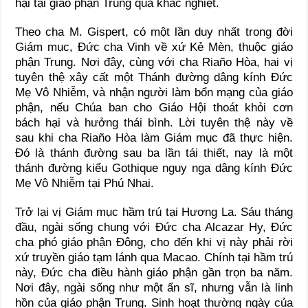
hại tại giáo phận Trung qua khắc nghiệt.
Theo cha M. Gispert, có một lần duy nhất trong đời
Giám mục, Đức cha Vinh về xứ Kẻ Mèn, thuộc giáo
phận Trung. Nơi đây, cùng với cha Riaño Hòa, hai vị
tuyên thệ xây cất một Thánh đường dâng kính Đức
Mẹ Vô Nhiễm, và nhận người làm bổn mạng của giáo
phận, nếu Chúa ban cho Giáo Hội thoát khỏi cơn
bách hại và hưởng thái bình. Lời tuyên thệ này về
sau khi cha Riaño Hòa làm Giám mục đã thực hiện.
Đó là thánh đường sau ba lần tái thiết, nay là một
thánh đường kiểu Gothique nguy nga dâng kính Đức
Mẹ Vô Nhiễm tại Phú Nhai.
Trở lại vị Giám mục hầm trú tại Hương La. Sáu tháng
đầu, ngài sống chung với Đức cha Alcazar Hy, Đức
cha phó giáo phận Đông, cho đến khi vị này phải rời
xứ truyền giáo tạm lánh qua Macao. Chính tại hầm trú
này, Đức cha điều hành giáo phận gần trọn ba năm.
Nơi đây, ngài sống như một ẩn sĩ, nhưng vẫn là linh
hồn của giáo phận Trung. Sinh hoạt thường ngày của