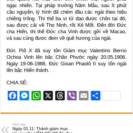
ngạc nhiên. Tại pháp trường Năm Mẫu, sau ít phút
cầu nguyện, lý hình đã chém đầu các ngài theo hiệu
chiêng trống. Thi thể ba vị tử đạo được chôn tại đó,
sau được cải về Thọ Ninh, rồi Kẻ Mốt. Đến đời Đức
cha Hiển, thi thể Đức cha Vinh được gởi về Macao,
và sau cùng được đem về quê hương của ngài.
Đức Piô X đã suy tôn Giám mục Valentino Berrio
Ochoa Vinh lên bậc Chân Phước ngày 20.05.1906.
Ngày 19-06-1988, Đức Gioan Phaolô II suy tôn ngài
lên bậc Hiển thánh.
CHIA SẺ:
F
M
W
X
T
Vi
E
S
a
e
h
hr
b
m
h
c
ss
at
e
er
ail
ar
e
e
s
a
e
Hình sau
Ngày 01.11: Thánh giám mục