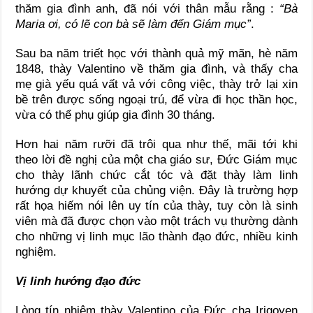
thăm gia đình anh, đã nói với thân mẫu rằng :
“Bà
Maria ơi, có lẽ con bà sẽ làm đến Giám mục”
.
Sau ba năm triết học với thành quả mỹ mãn, hè năm
1848, thày Valentino về thăm gia đình, và thấy cha
mẹ già yếu quá vất vả với công việc, thày trở lại xin
bề trên được sống ngoại trú, để vừa đi học thần học,
vừa có thể phụ giúp gia đình 30 tháng.
Hơn hai năm rưỡi đã trôi qua như thế, mãi tới khi
theo lời đề nghị của một cha giáo sư, Đức Giám mục
cho thày lãnh chức cắt tóc và đặt thày làm linh
hướng dự khuyết của chủng viện. Đây là trường hợp
rất họa hiếm nói lên uy tín của thày, tuy còn là sinh
viên mà đã được chọn vào một trách vụ thường dành
cho những vị linh mục lão thành đạo đức, nhiều kinh
nghiệm.
Vị linh hướng đạo đức
Lòng tín nhiệm thày Valentino của Đức cha Irigoyen