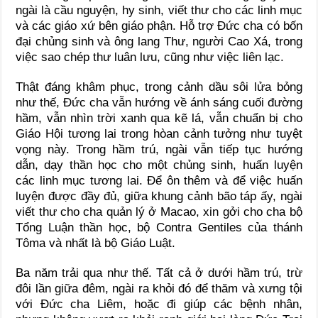
ngài là cầu nguyện, hy sinh, viết thư cho các linh mục
và các giáo xứ bên giáo phận. Hỗ trợ Đức cha có bốn
đại chủng sinh và ông lang Thư, người Cao Xá, trong
việc sao chép thư luân lưu, cũng như việc liên lạc.
Thật đáng khâm phục, trong cảnh dầu sôi lửa bỏng
như thế, Đức cha vẫn hướng về ánh sáng cuối đường
hầm, vẫn nhìn trời xanh qua kẽ lá, vẫn chuẩn bị cho
Giáo Hội tương lai trong hòan cảnh tưởng như tuyệt
vọng này. Trong hầm trú, ngài vẫn tiếp tục hướng
dẫn, dạy thần học cho một chủng sinh, huấn luyện
các linh mục tương lai. Để ôn thêm và để việc huấn
luyện được đầy đủ, giữa khung cảnh bão táp ấy, ngài
viết thư cho cha quản lý ở Macao, xin gởi cho cha bộ
Tổng Luận thần học, bộ Contra Gentiles của thánh
Tôma và nhất là bộ Giáo Luật.
Ba năm trải qua như thế. Tất cả ở dưới hầm trú, trừ
đôi lần giữa đêm, ngài ra khỏi đó để thăm và xưng tội
với Đức cha Liêm, hoặc đi giúp các bệnh nhân,