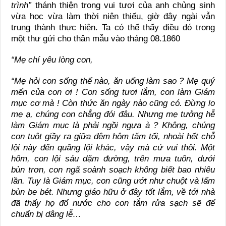
trình”
thánh thiện trong vui tươi của anh chủng sinh
vừa học vừa làm thời niên thiếu, giờ đây ngài vẫn
trung thành thực hiện. Ta có thể thấy điều đó trong
một thư gửi cho thân mẫu vào tháng 08.1860
“Mẹ chí yêu lòng con,
“Mẹ hỏi con sống thế nào, ăn uống làm sao ? Mẹ quý
mến của con ơi ! Con sống tươi lắm, con làm Giám
mục cơ mà ! Còn thức ăn ngày nào cũng có. Đừng lo
mẹ ạ, chúng con chẳng đói đâu. Nhưng mẹ tưởng hễ
làm Giám mục là phải ngồi ngựa à ? Không, chúng
con tuột giầy ra giữa đêm hôm tăm tối, nhoài hết chỗ
lội này đến quãng lội khác, vậy mà cứ vui thôi. Một
hôm, con lội sáu dặm đường, trên mưa tuôn, dưới
bùn trơn, con ngã soành soạch không biết bao nhiêu
lần. Tuy là Giám mục, con cũng ướt như chuột và lấm
bùn be bét. Nhưng giáo hữu ở đây tốt lắm, về tới nhà
đã thấy họ đổ nước cho con tắm rửa sạch sẽ để
chuẩn bị dâng lễ…