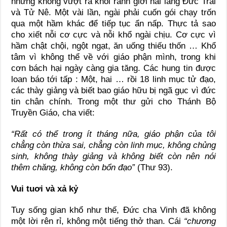
nhưng không vượt ra khỏi ranh giới hai làng Đức Trai
và Tử Nê. Một vài lần, ngài phải cuốn gói chạy trốn
qua một hầm khác để tiếp tục ẩn nấp. Thực tả sao
cho xiết nỗi cơ cực và nỗi khổ ngài chịu. Cơ cực vì
hầm chật chội, ngột ngạt, ăn uống thiếu thốn … Khổ
tâm vì không thể về với giáo phận mình, trong khi
cơn bách hại ngày càng gia tăng. Các hung tin được
loan báo tới tấp : Một, hai … rồi 18 linh mục tử đạo,
các thày giảng và biết bao giáo hữu bị ngã gục vì đức
tin chân chính. Trong một thư gửi cho Thánh Bộ
Truyền Giáo, cha viết:
“Rất có thể trong ít tháng nữa, giáo phận của tôi
chẳng còn thừa sai, chẳng còn linh mục, không chủng
sinh, không thày giảng và không biết còn nên nói
thêm chăng, không còn bổn đạo”
(Thư 93).
Vui tuơi và xả kỷ
Tuy sống gian khổ như thế, Đức cha Vinh đã không
một lời rên rỉ, không một tiếng thở than. Cái
“chương