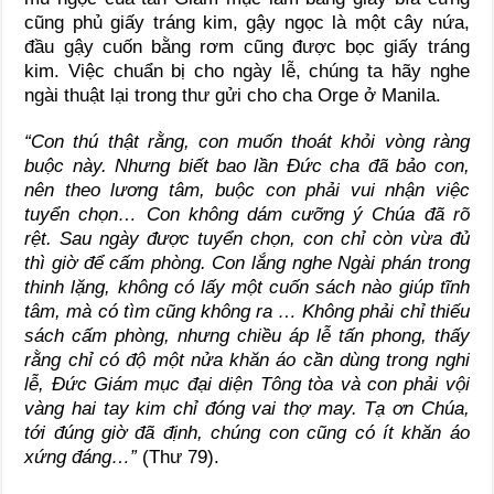
cũng phủ giấy tráng kim, gậy ngọc là một cây nứa,
đầu gậy cuốn bằng rơm cũng được bọc giấy tráng
kim. Việc chuẩn bị cho ngày lễ, chúng ta hãy nghe
ngài thuật lại trong thư gửi cho cha Orge ở Manila.
“Con thú thật rằng, con muốn thoát khỏi vòng ràng
buộc này. Nhưng biết bao lần Đức cha đã bảo con,
nên theo lương tâm, buộc con phải vui nhận việc
tuyển chọn… Con không dám cưỡng ý Chúa đã rõ
rệt. Sau ngày được tuyển chọn, con chỉ còn vừa đủ
thì giờ để cấm phòng. Con lắng nghe Ngài phán trong
thinh lặng, không có lấy một cuốn sách nào giúp tĩnh
tâm, mà có tìm cũng không ra … Không phải chỉ thiếu
sách cấm phòng, nhưng chiều áp lễ tấn phong, thấy
rằng chỉ có độ một nửa khăn áo cần dùng trong nghi
lễ, Đức Giám mục đại diện Tông tòa và con phải vội
vàng hai tay kim chỉ đóng vai thợ may. Tạ ơn Chúa,
tới đúng giờ đã định, chúng con cũng có ít khăn áo
xứng đáng…”
(Thư 79).