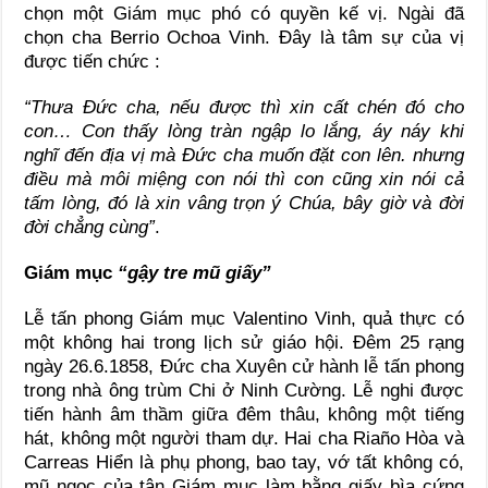
chọn một Giám mục phó có quyền kế vị. Ngài đã
chọn cha Berrio Ochoa Vinh. Đây là tâm sự của vị
được tiến chức :
“Thưa Đức cha, nếu được thì xin cất chén đó cho
con… Con thấy lòng tràn ngập lo lắng, áy náy khi
nghĩ đến địa vị mà Đức cha muốn đặt con lên. nhưng
điều mà môi miệng con nói thì con cũng xin nói cả
tấm lòng, đó là xin vâng trọn ý Chúa, bây giờ và đời
đời chẳng cùng”
.
Giám mục
“gậy tre mũ giấy”
Lễ tấn phong Giám mục Valentino Vinh, quả thực có
một không hai trong lịch sử giáo hội. Đêm 25 rạng
ngày 26.6.1858, Đức cha Xuyên cử hành lễ tấn phong
trong nhà ông trùm Chi ở Ninh Cường. Lễ nghi được
tiến hành âm thầm giữa đêm thâu, không một tiếng
hát, không một người tham dự. Hai cha Riaño Hòa và
Carreas Hiển là phụ phong, bao tay, vớ tất không có,
mũ ngọc của tân Giám mục làm bằng giấy bìa cứng