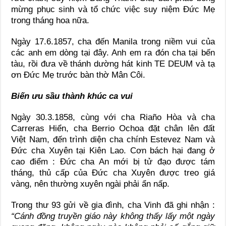
mừng phục sinh và tổ chức việc suy niệm Đức Mẹ
trong tháng hoa nữa.
Ngày 17.6.1857, cha đến Manila trong niềm vui của
các anh em dòng tại đây. Anh em ra đón cha tại bến
tàu, rồi đưa về thánh dường hát kinh TE DEUM và tạ
ơn Đức Mẹ trước bàn thờ Mân Côi.
Biến ưu sầu thành khúc ca vui
Ngày 30.3.1858, cùng với cha Riaño Hòa và cha
Carreras Hiển, cha Berrio Ochoa đặt chân lên đất
Việt Nam, đến trình diện cha chính Estevez Nam và
Đức cha Xuyên tại Kiên Lao. Cơn bách hại đang ở
cao điểm : Đức cha An mới bị tử đạo được tám
tháng, thủ cấp của Đức cha Xuyên được treo giá
vàng, nên thường xuyên ngài phải ẩn nấp.
Trong thư 93 gửi về gia đình, cha Vinh đã ghi nhận :
“Cánh đồng truyền giáo này không thấy lấy một ngày