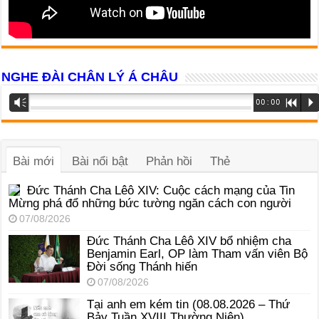
NGHE ĐÀI CHÂN LÝ Á CHÂU
Trình
Vm
00:00
R
P
phát
âm
thanh
Bài mới
Bài nổi bật
Phản hồi
Thẻ
Đức Thánh Cha Lêô XIV: Cuộc cách mạng của Tin
Mừng phá đổ những bức tường ngăn cách con người
07/08/2026
Đức Thánh Cha Lêô XIV bổ nhiệm cha
Benjamin Earl, OP làm Tham vấn viên Bộ
Đời sống Thánh hiến
07/08/2026
Tại anh em kém tin (08.08.2026 – Thứ
Bảy Tuần XVIII Thường Niên)