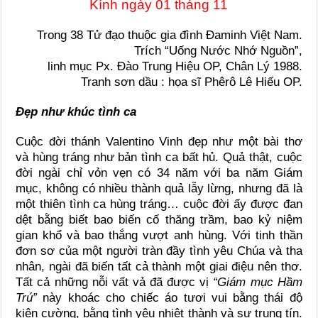
Kính ngày 01 tháng 11
Trong 38 Tử đạo thuộc gia đình Đaminh Việt Nam.
Trích “Uống Nước Nhớ Nguồn”,
linh mục Px. Đào Trung Hiệu OP, Chân Lý 1988.
Tranh sơn dầu : họa sĩ Phêrô Lê Hiếu OP.
Đẹp như khúc tình ca
Cuộc đời thánh Valentino Vinh đẹp như một bài thơ
và hùng tráng như bản tình ca bất hủ. Quả thật, cuộc
đời ngài chỉ vỏn vẹn có 34 năm với ba năm Giám
mục, không có nhiều thành quả lẫy lừng, nhưng đã là
một thiên tình ca hùng tráng… cuộc đời ấy được đan
dệt bằng biết bao biến cố thăng trầm, bao kỷ niệm
gian khổ và bao thắng vượt anh hùng. Với tinh thần
đơn sơ của một người tràn đầy tình yêu Chúa và tha
nhân, ngài đã biến tất cả thành một giai điệu nên thơ.
Tất cả những nỗi vất vả đã được vị
“Giám mục Hầm
Trú”
này khoác cho chiếc áo tươi vui bằng thái độ
kiên cường, bằng tình yêu nhiệt thành và sự trung tín.