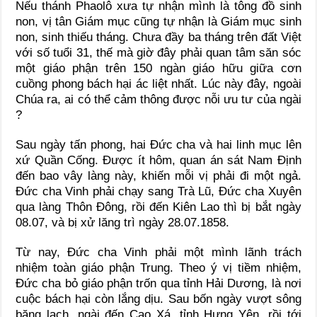
Nếu thánh Phaolô xưa tự nhận mình là tông đồ sinh
non, vị tân Giám mục cũng tự nhận là Giám mục sinh
non, sinh thiếu tháng. Chưa đầy ba tháng trên đất Việt
với số tuổi 31, thế mà giờ đây phải quan tâm săn sóc
một giáo phận trên 150 ngàn giáo hữu giữa cơn
cuồng phong bách hại ác liệt nhất. Lúc này đây, ngoài
Chúa ra, ai có thể cảm thông được nỗi ưu tư của ngài
?
Sau ngày tấn phong, hai Đức cha và hai linh mục lên
xứ Quần Cống. Được ít hôm, quan án sát Nam Định
đến bao vây làng này, khiến mỗi vị phải đi một ngả.
Đức cha Vinh phải chạy sang Trà Lũ, Đức cha Xuyên
qua làng Thôn Đông, rồi đến Kiên Lao thì bị bắt ngày
08.07, và bị xử lăng trì ngày 28.07.1858.
Từ nay, Đức cha Vinh phải một mình lãnh trách
nhiệm toàn giáo phận Trung. Theo ý vị tiềm nhiệm,
Đức cha bỏ giáo phận trốn qua tỉnh Hải Dương, là nơi
cuộc bách hại còn lắng dịu. Sau bốn ngày vượt sông
băng lạch, ngài đến Cao Xá, tỉnh Hưng Yên, rồi tới