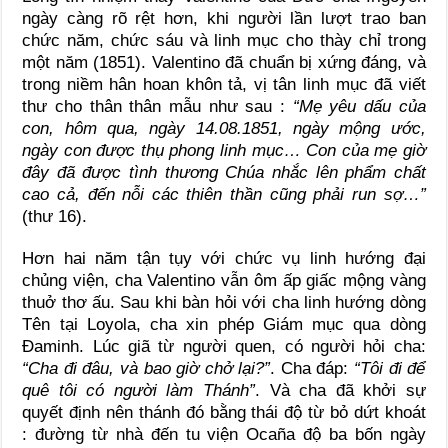
ngày càng rõ rệt hơn, khi người lần lượt trao ban
chức năm, chức sáu và linh mục cho thày chỉ trong
một năm (1851). Valentino đã chuẩn bị xứng đáng, và
trong niềm hân hoan khôn tả, vị tân linh mục đã viết
thư cho thân thân mẫu như sau :
“Mẹ yêu dấu của
con, hôm qua, ngày 14.08.1851, ngày mộng ước,
ngày con được thụ phong linh mục… Con của mẹ giờ
đây đã được tình thương Chúa nhắc lên phẩm chất
cao cả, đến nỗi các thiên thần cũng phải run sợ…”
(thư 16).
Hơn hai năm tận tụy với chức vụ linh hướng đại
chủng viện, cha Valentino vẫn ôm ấp giấc mộng vàng
thuở thơ ấu. Sau khi bàn hỏi với cha linh hướng dòng
Tên tại Loyola, cha xin phép Giám mục qua dòng
Đaminh. Lúc giã từ người quen, có người hỏi cha:
“Cha đi đâu, và bao giờ chở lại?”
. Cha đáp:
“Tôi đi để
quê tôi có người làm Thánh”
. Và cha đã khởi sự
quyết định nên thánh đó bằng thái độ từ bỏ dứt khoát
: đường từ nhà đến tu viện Ocaña độ ba bốn ngày