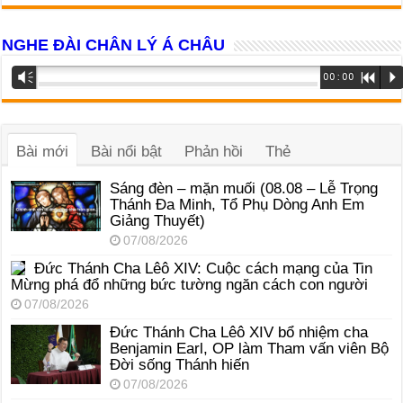
NGHE ĐÀI CHÂN LÝ Á CHÂU
Trình
Vm
00:00
R
P
phát
âm
thanh
Bài mới
Bài nổi bật
Phản hồi
Thẻ
Sáng đèn – mặn muối (08.08 – Lễ Trọng
Thánh Đa Minh, Tổ Phụ Dòng Anh Em
Giảng Thuyết)
07/08/2026
Đức Thánh Cha Lêô XIV: Cuộc cách mạng của Tin
Mừng phá đổ những bức tường ngăn cách con người
07/08/2026
Đức Thánh Cha Lêô XIV bổ nhiệm cha
Benjamin Earl, OP làm Tham vấn viên Bộ
Đời sống Thánh hiến
07/08/2026