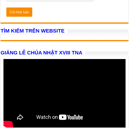
TÌM KIẾM TRÊN WEBSITE
GIẢNG LỄ CHÚA NHẬT XVIII TNA