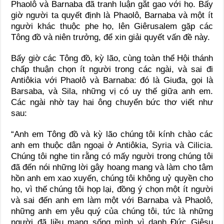
Phaolô và Barnaba đã tranh luận gắt gao với họ. Bấy
giờ người ta quyết định là Phaolô, Barnaba và một ít
người khác thuộc phe họ, lên Giêrusalem gặp các
Tông đồ và niên trưởng, để xin giải quyết vấn đề này.
Bấy giờ các Tông đồ, kỳ lão, cùng toàn thể Hội thánh
chấp thuận chọn ít người trong các ngài, và sai đi
Antiôkia với Phaolô và Barnaba: đó là Giuđa, gọi là
Barsaba, và Sila, những vị có uy thế giữa anh em.
Các ngài nhờ tay hai ông chuyển bức thơ viết như
sau:
“Anh em Tông đồ và kỳ lão chúng tôi kính chào các
anh em thuộc dân ngoại ở Antiôkia, Syria và Cilicia.
Chúng tôi nghe tin rằng có mấy người trong chúng tôi
đã đến nói những lời gây hoang mang và làm cho tâm
hồn anh em xao xuyến, chúng tôi không uỷ quyền cho
họ, vì thế chúng tôi họp lại, đồng ý chọn một ít người
và sai đến anh em làm một với Barnaba và Phaolô,
những anh em yêu quý của chúng tôi, tức là những
người đã liều mạng sống mình vì danh Ðức Giêsu