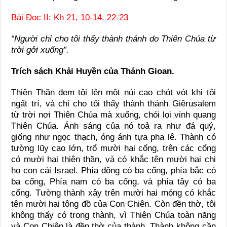
Bài Ðọc II: Kh 21, 10-14. 22-23
“Người chỉ cho tôi thấy thành thánh do Thiên Chúa từ
trời gởi xuống”.
Trích sách Khải Huyền của Thánh Gioan.
Thiên Thần đem tôi lên một núi cao chót vót khi tôi
ngất trí, và chỉ cho tôi thấy thành thánh Giêrusalem
từ trời nơi Thiên Chúa mà xuống, chói lọi vinh quang
Thiên Chúa. Ánh sáng của nó toả ra như đá quý,
giống như ngọc thạch, óng ánh tựa pha lê. Thành có
tường lũy cao lớn, trổ mười hai cổng, trên các cổng
có mười hai thiên thần, và có khắc tên mười hai chi
họ con cái Israel. Phía đông có ba cổng, phía bắc có
ba cổng, Phía nam có ba cổng, và phía tây có ba
cổng. Tường thành xây trên mười hai móng có khắc
tên mười hai tông đồ của Con Chiên. Còn đền thờ, tôi
không thấy có trong thành, vì Thiên Chúa toàn năng
và Con Chiên là đền thờ của thành. Thành không cần