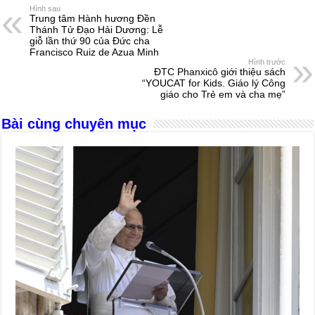
e
e
s
a
e
Hình sau
Trung tâm Hành hương Đền
b
n
A
d
Thánh Tử Đạo Hải Dương: Lễ
giỗ lần thứ 90 của Đức cha
o
g
p
s
Francisco Ruiz de Azua Minh
Hình trước
o
er
p
ĐTC Phanxicô giới thiệu sách
“YOUCAT for Kids. Giáo lý Công
k
giáo cho Trẻ em và cha mẹ”
Bài cùng chuyên mục