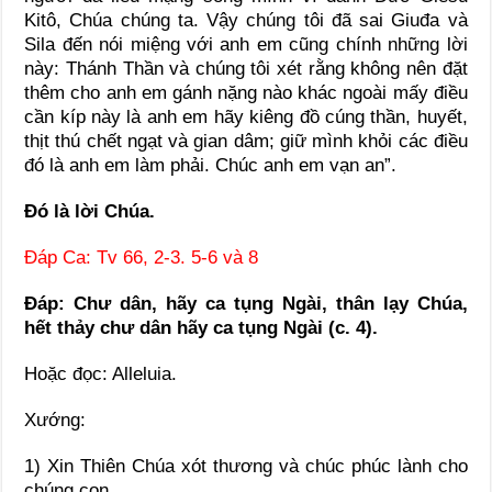
Kitô, Chúa chúng ta. Vậy chúng tôi đã sai Giuđa và
Sila đến nói miệng với anh em cũng chính những lời
này: Thánh Thần và chúng tôi xét rằng không nên đặt
thêm cho anh em gánh nặng nào khác ngoài mấy điều
cần kíp này là anh em hãy kiêng đồ cúng thần, huyết,
thịt thú chết ngạt và gian dâm; giữ mình khỏi các điều
đó là anh em làm phải. Chúc anh em vạn an”.
Ðó là lời Chúa.
Ðáp Ca: Tv 66, 2-3. 5-6 và 8
Ðáp: Chư dân, hãy ca tụng Ngài, thân lạy Chúa,
hết thảy chư dân hãy ca tụng Ngài (c. 4).
Hoặc đọc: Alleluia.
Xướng:
1) Xin Thiên Chúa xót thương và chúc phúc lành cho
chúng con,