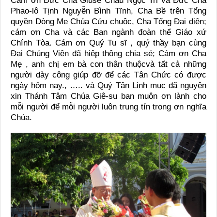
Cám ơn Đức Cha Giuse Châu Ngọc Tri và Đức Cha
Phao-lô Tịnh Nguyễn Bình Tĩnh, Cha Bề trên Tổng
quyền Dòng Mẹ Chúa Cứu chuộc, Cha Tổng Đại diện;
cám ơn Cha và các Ban ngành đoàn thể Giáo xứ
Chính Tòa. Cám ơn Quý Tu sĩ , quý thầy bạn cùng
Đại Chủng Viện đã hiệp thông chia sẻ; Cám ơn Cha
Mẹ , anh chị em bà con thân thuộcvà tất cả những
người dày công giúp đỡ để các Tân Chức có được
ngày hôm nay., ….. và Quý Tân Linh mục đã nguyện
xin Thánh Tâm Chúa Giê-su ban muôn ơn lành cho
mỗi người để mỗi người luôn trung tín trong ơn nghĩa
Chúa.