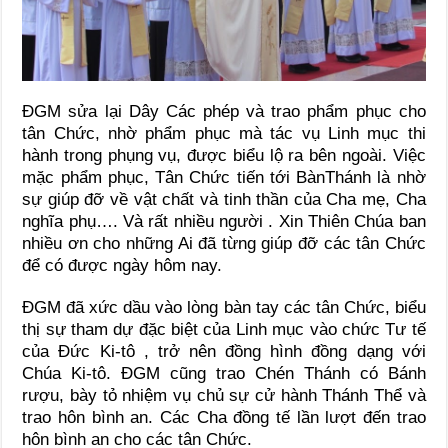
ĐGM sửa lại Dây Các phép và trao phẩm phục cho
tân Chức, nhờ phẩm phục mà tác vụ Linh mục thi
hành trong phụng vụ, được biểu lộ ra bên ngoài. Việc
mặc phẩm phục, Tân Chức tiến tới BànThánh là nhờ
sự giúp đỡ về vật chất và tinh thần của Cha mẹ, Cha
nghĩa phụ…. Và rất nhiều người . Xin Thiên Chúa ban
nhiều ơn cho những Ai đã từng giúp đỡ các tân Chức
để có được ngày hôm nay.
ĐGM đã xức dầu vào lòng bàn tay các tân Chức, biểu
thị sự tham dự đặc biệt của Linh mục vào chức Tư tế
của Đức Ki-tô , trở nên đồng hình đồng dạng với
Chúa Ki-tô. ĐGM cũng trao Chén Thánh có Bánh
rượu, bày tỏ nhiệm vụ chủ sự cử hành Thánh Thể và
trao hôn bình an. Các Cha đồng tế lần lượt đến trao
hôn bình an cho các tân Chức.