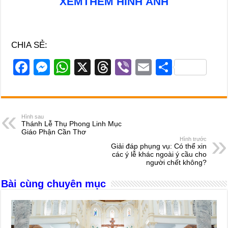
XEMTHÊM HÌNH ẢNH
CHIA SẺ:
F
M
W
X
T
Vi
E
S
a
e
h
hr
b
m
h
c
ss
at
e
er
ail
ar
e
e
s
a
e
Hình sau
Thánh Lễ Thụ Phong Linh Mục
b
n
A
d
Giáo Phận Cần Thơ
Hình trước
o
g
p
s
Giải đáp phụng vụ: Có thể xin
các ý lễ khác ngoài ý cầu cho
o
er
p
người chết không?
k
Bài cùng chuyên mục