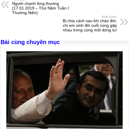
Người chạnh lòng thương
b
n
A
d
(17.01.2019 – Thứ Năm Tuần I
Thường Niên)
o
g
p
s
Hình trước
Bị chia cách sau khi chào đời,
o
er
p
chị em sinh đôi cuối cùng gặp
nhau trong cùng một dòng tu!
k
Bài cùng chuyên mục