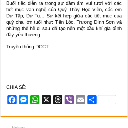
Buổi tiệc diễn ra trong sự đầm ấm vui tươi với các
tiết mục văn nghệ của Quý Thầy Học Viện, các em
Dự Tập, Dự Tu… Sự kết hơp giữa các tiết mục của
quý cha lớn tuổi như: Tiến Lộc, Trương Đình Sơn và
những thế hệ đi sau đã tạo nên một bầu khí gia đình
đầy yêu thương.
Truyền thông DCCT
CHIA SẺ:
F
M
W
X
T
Vi
E
S
a
e
h
hr
b
m
h
c
ss
at
e
er
ail
ar
e
e
s
a
e
Hình sau