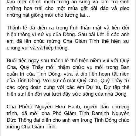
làm mới chính mình trong ân sủng và làm trổ sinh
những hoa trái cho một mùa gặt dồi dào và gieo
những hạt giống mới cho tương lai…
Thánh lễ đã diễn ra trong tình thân mật và liên đới
hiệp thông vì sứ vụ của Dòng. Sau bài kết lễ các anh
em đã lên chúc mừng Cha Giám Tỉnh thể hiện sự
chung vui và và hiệp thông.
Buổi tiệc ngay sau thánh lễ thể hiện niềm vui với Quý
Cha, Quý Thầy mới nhậm chức vụ mới trong Ban
quản trị của Tỉnh Dòng, vừa là dịp liên hoan tất niên
của Tỉnh Dòng. Với sự có mặt Quý Cha, Quý Thầy từ
các cộng đoàn cùng với các em Dự tu, Dự tập thể
hiện sự liên đới vui tươi đầy sức sống của nhà Dòng.
Cha Phêrô Nguyễn Hữu Hạnh, người dẫn chương
trình, đã mời cha Phó Giám Tỉnh Đaminh Nguyễn
Đức Thông đại diện cho anh em trong Tỉnh Dòng chúc
mừng Cha Giám Tỉnh.