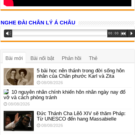
NGHE ĐÀI CHÂN LÝ Á CHÂU
Trình
Vm
00:00
R
P
phát
âm
thanh
Bài mới
Bài nổi bật
Phản hồi
Thẻ
5 bài học nên thánh trong đời sống hôn
nhân của Chân phước Karl và Zita
08/08/2026
10 nguyên nhân chính khiến hôn nhân ngày nay đổ
vỡ và cách phòng tránh
08/08/2026
Đức Thánh Cha Lêô XIV sẽ thăm Pháp:
Từ UNESCO đến hang Massabielle
08/08/2026