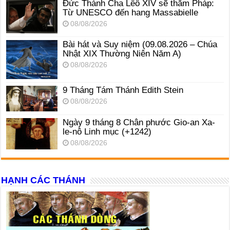
Đức Thánh Cha Lêô XIV sẽ thăm Pháp:
Từ UNESCO đến hang Massabielle
08/08/2026
Bài hát và Suy niệm (09.08.2026 – Chúa
Nhật XIX Thường Niên Năm A)
08/08/2026
9 Tháng Tám Thánh Edith Stein
08/08/2026
Ngày 9 tháng 8 Chân phước Gio-an Xa-
le-nô Linh mục (+1242)
08/08/2026
HẠNH CÁC THÁNH