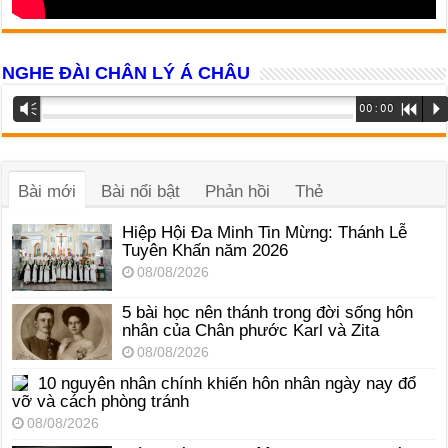
NGHE ĐÀI CHÂN LÝ Á CHÂU
Trình
Vm
00:00
R
P
phát
âm
thanh
Bài mới
Bài nổi bật
Phản hồi
Thẻ
Hiệp Hội Đa Minh Tin Mừng: Thánh Lễ
Tuyên Khấn năm 2026
08/08/2026
5 bài học nên thánh trong đời sống hôn
nhân của Chân phước Karl và Zita
08/08/2026
10 nguyên nhân chính khiến hôn nhân ngày nay đổ
vỡ và cách phòng tránh
08/08/2026