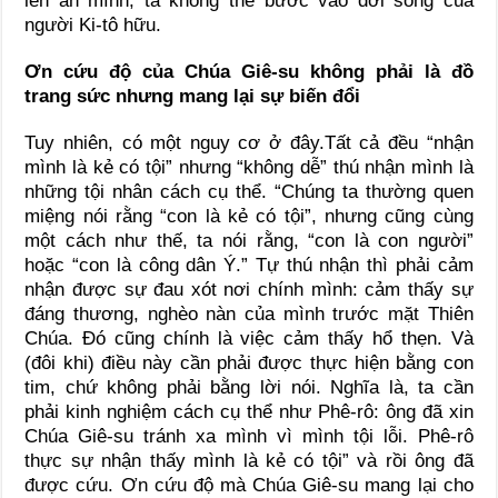
lên án mình, ta không thể bước vào đời sống của
người Ki-tô hữu.
Ơn cứu độ của Chúa Giê-su không phải là đồ
trang sức nhưng mang lại sự biến đổi
Tuy nhiên, có một nguy cơ ở đây.Tất cả đều “nhận
mình là kẻ có tội” nhưng “không dễ” thú nhận mình là
những tội nhân cách cụ thể. “Chúng ta thường quen
miệng nói rằng “con là kẻ có tội”, nhưng cũng cùng
một cách như thế, ta nói rằng, “con là con người”
hoặc “con là công dân Ý.” Tự thú nhận thì phải cảm
nhận được sự đau xót nơi chính mình: cảm thấy sự
đáng thương, nghèo nàn của mình trước mặt Thiên
Chúa. Đó cũng chính là việc cảm thấy hổ thẹn. Và
(đôi khi) điều này cần phải được thực hiện bằng con
tim, chứ không phải bằng lời nói. Nghĩa là, ta cần
phải kinh nghiệm cách cụ thể như Phê-rô: ông đã xin
Chúa Giê-su tránh xa mình vì mình tội lỗi. Phê-rô
thực sự nhận thấy mình là kẻ có tội” và rồi ông đã
được cứu. Ơn cứu độ mà Chúa Giê-su mang lại cho