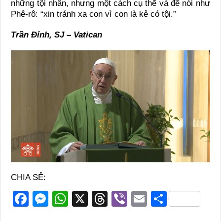
những tội nhân, nhưng một cách cụ thể và để nói như
Phê-rô: “xin tránh xa con vì con là kẻ có tội.”
Trần Đỉnh, SJ – Vatican
CHIA SẺ:
F
M
W
X
T
Vi
E
S
a
e
h
hr
b
m
h