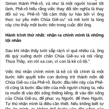
Simon thành Phê-rô, và như là một người Israel tốt
lành, Phê-rô hiểu rằng việc thay đổi tên nghĩa là thay
đổi sứ vụ. Phê-rô “đã cảm thấy tự hào bởi vì ông
thực sự yêu mến Chúa Giê-su” và mẻ lưới lạ lùng
này cho thấy một bước tiến trong cuộc đời ông.
Hành trình thứ nhất: nhận ra chính mình là những
tội nhân
Sau khi nhận thấy lưới sắp rách vì quá nhiều cá, ông
đã quỳ xuống dưới chân Chúa Giê-su và nói rằng:
Thưa Thầy, xin rời xa con, vì con là kẻ có tội.”
Việc thú nhận chính mình là kẻ có tội chính là một
bước tiến quyết trên con đường trở thành môn đệ
Chúa Giê-su của Phê-rô. Bước đầu tiên này của Phê-
rô cũng là bước đầu tiên của mỗi người chúng ta, nếu
ta muốn đi vào đời sống thiêng liêng, đi vào đời sống
của Chúa Giê-su, để phục vụ Người, để theo Người.
Tự thú nhận mình là điều cần thiết. Nếu không biết tự