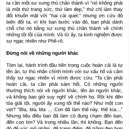
ta cần một sự xưng thú chân thành vì “nó không phải
là một thứ trang sức, thứ làm đẹp,” thứ chỉ làm thay
đổi khuôn mặt với “hai cái quẹt;” nhưng ơn cứu độ
biến đổi ta, vì khi bạn bước vào đó, bạn phải dành
chỗ cho nó bằng sự xưng thú chân thành về chính
những tội lỗi của mình. Và từ ấy, ta kinh nghiệm được
sự ngạc nhiên như Phê-rô.
Đừng nói về những người khác
Tóm lại, hành trình đầu tiên trong cuộc hoán cải là tự
lên án, tự thú nhận chính mình với sự xấu hổ và cảm
thấy sự ngạc nhiên vì mình được cứu. “Ta cần phải
hoán cải, ta cần phải sám hối. Có những người
thường thích nói về người khác, lên án người khác,
và không bao giờ suy nghĩ về chính họ. Rồi khi đến
tòa giải tội, người ấy xưng tội thế nào? Như một con
vẹt? “Bla, bla, bla … Con đã làm thế này, thế kia…”
Nhưng liệu điều bạn đã làm có đụng chạm đến bạn,
đến con tim? Và trong nhiều lần, thì không. Bạn đến
đó để xức mỹ phẩm, để trang điểm, để trông đẹp hơn