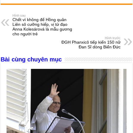
c
ss
at
e
er
ail
ar
e
e
s
a
e
Hình sau
Chết vì không để Hồng quân
b
n
A
d
Liên sô cưỡng hiếp, vị tử đạo
Anna Kolesárová là mẫu gương
o
g
p
s
cho người trẻ
Hình trước
o
er
p
ĐGH Phanxicô tiếp kiến 150 nữ
Đan Sĩ dòng Biển Đức
k
Bài cùng chuyên mục