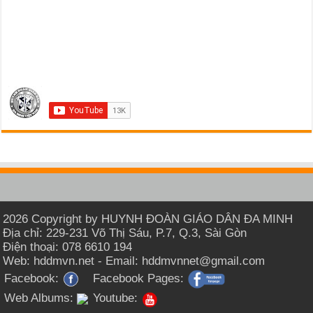
2026 Copyright by HUYNH ĐOÀN GIÁO DÂN ĐA MINH
Địa chỉ: 229-231 Võ Thị Sáu, P.7, Q.3, Sài Gòn
Điện thoại: 078 6610 194
Web: hddmvn.net - Email: hddmvnnet@gmail.com
Facebook:
Facebook Pages:
Web Albums:
Youtube: