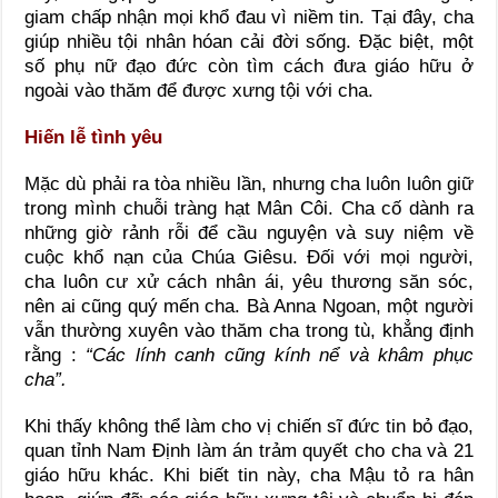
giam chấp nhận mọi khổ đau vì niềm tin. Tại đây, cha
giúp nhiều tội nhân hóan cải đời sống. Đặc biệt, một
số phụ nữ đạo đức còn tìm cách đưa giáo hữu ở
ngoài vào thăm để được xưng tội với cha.
Hiến lễ tình yêu
Mặc dù phải ra tòa nhiều lần, nhưng cha luôn luôn giữ
trong mình chuỗi tràng hạt Mân Côi. Cha cố dành ra
những giờ rảnh rỗi để cầu nguyện và suy niệm về
cuộc khổ nạn của Chúa Giêsu. Đối với mọi người,
cha luôn cư xử cách nhân ái, yêu thương săn sóc,
nên ai cũng quý mến cha. Bà Anna Ngoan, một người
vẫn thường xuyên vào thăm cha trong tù, khẳng định
rằng :
“Các lính canh cũng kính nể và khâm phục
cha”.
Khi thấy không thể làm cho vị chiến sĩ đức tin bỏ đạo,
quan tỉnh Nam Định làm án trảm quyết cho cha và 21
giáo hữu khác. Khi biết tin này, cha Mậu tỏ ra hân