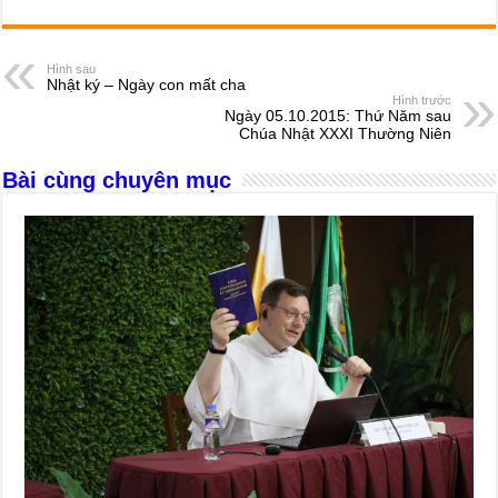
c
ss
at
e
er
ail
ar
e
e
s
a
e
Hình sau
Nhật ký – Ngày con mất cha
b
n
A
d
Hình trước
Ngày 05.10.2015: Thứ Năm sau
o
g
p
s
Chúa Nhật XXXI Thường Niên
o
er
p
Bài cùng chuyên mục
k