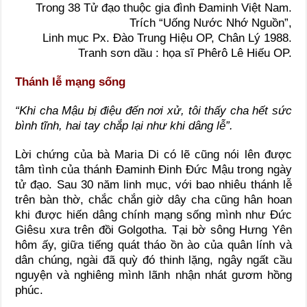
Trong 38 Tử đạo thuộc gia đình Đaminh Việt Nam.
Trích “Uống Nước Nhớ Nguồn”,
Linh mục Px. Đào Trung Hiệu OP, Chân Lý 1988.
Tranh sơn dầu : họa sĩ Phêrô Lê Hiếu OP.
Thánh lễ mạng sống
“Khi cha Mậu bị điệu đến nơi xử, tôi thấy cha hết sức
bình tĩnh, hai tay chắp lại như khi dâng lễ”.
Lời chứng của bà Maria Di có lẽ cũng nói lên được
tâm tình của thánh Đaminh Đinh Đức Mậu trong ngày
tử đạo. Sau 30 năm linh mục, với bao nhiêu thánh lễ
trên bàn thờ, chắc chắn giờ dây cha cũng hân hoan
khi được hiến dâng chính mạng sống mình như Đức
Giêsu xưa trên đồi Golgotha. Tại bờ sông Hưng Yên
hôm ấy, giữa tiếng quát tháo ồn ào của quân lính và
dân chúng, ngài đã quỳ đó thinh lặng, ngây ngất cầu
nguyện và nghiêng mình lãnh nhận nhát gươm hồng
phúc.