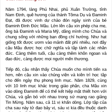
Năm 1794, làng Phú Nhai, phủ Xuân Trường, tỉnh
Nam Định, quê hương của thánh Tôma Dụ và Đaminh
Đạt, đã được vinh dự chào đón ngày sinh của bé
Đaminh Đinh Đức Mậu. Lớn lên cậu xin phép cha mẹ,
ông bà Đaminh và Maria Mỹ, dâng mình cho Chúa và
chung sống với những bạn đồng chí hướng. Như hạt
giống tốt được ươm vào mảnh đất phì nhiêu, nơi đây
cậu Mậu được học chữ nghĩa và tập tành các nhân
đức. Càng thêm tuổi, cậu càng thêm khôn ngoan và
đạo đức, càng được mọi người mến thương.
Tiếp đó, cậu nhận thấy Chúa muốn cho mình tiến xa
hơn, nên cậu xin vào chủng viện và kiên trì học tập
cho đến ngày thụ phong linh mục. Năm 1829, cùng
với 10 linh mục khác trong giáo phận, cha Mậu xin
vào dòng Đaminh để có thể kết hiệp mật thiết hơn với
Chúa, và gắn bó với nhau trong sứ mạng rao giảng
Tin Mừng. Năm sau, cả 11 vị khấn dòng. Lớp tập của
cha sau này tử đạo bảy vị, sáu vị kia đều thuộc danh