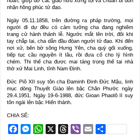
hoan, giứp đỡ các giáo hữu xưng tội và chuẩn bị đón
nhận hồng phúc tử đạo.
Ngày 05.11.1858, trên đường ra pháp trường, mọi
người đi dự đều có cảm tưởng cha đang nghiêm
trang cử hành thánh lễ. Ngước mắt lên trời, đôi khi
tay chắp lại, cha dẫn đầu đòan người tử đạo. Khi đến
nơi xử, bên bờ sông Hưng Yên, cha quỳ gối xuống,
tiếp tục cầu nguyện ít lâu, rồi đưa cổ cho lý hình
chém. Thi thể cha được mai táng trọng thể tại nhà
thờ xứ Mai Linh, tỉnh Nam Định.
Đức Piô XII suy tôn cha Đaminh Đinh Đức Mậu, linh
mục dòng Thuyết Giáo lên bậc Chân Phước ngày
29.4.1951. Ngày 19-6-1988, đức Gioan Phaolô II suy
tôn ngài lên bậc Hiển thánh.
CHIA SẺ:
F
M
W
X
T
Vi
E
S
a
e
h
hr
b
m
h