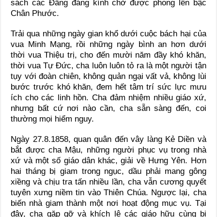
sách các Đấng đáng kính chờ được phong lên bậc
Chân Phước.
Trải qua những ngày gian khổ dưới cuộc bách hại của
vua Minh Mạng, rồi những ngày bình an hơn dưới
thời vua Thiệu trị, cho đến mười năm đầy khó khăn,
thời vua Tự Đức, cha luôn luôn tỏ ra là một người tận
tụy với đoàn chiên, không quản ngại vất vả, không lùi
bước trước khó khăn, đem hết tâm trí sức lực mưu
ích cho các linh hồn. Cha đảm nhiệm nhiều giáo xứ,
nhưng bất cứ nơi nào cần, cha sẵn sàng đến, coi
thường mọi hiểm nguy.
Ngày 27.8.1858, quan quân đến vây làng Kẻ Diền và
bắt được cha Mậu, những người phục vụ trong nhà
xứ và một số giáo dân khác, giải về Hưng Yên. Hơn
hai tháng bị giam trong ngục, dầu phải mang gông
xiềng và chịu tra tấn nhiều lần, cha vẫn cương quyết
tuyên xưng niềm tin vào Thiên Chúa. Ngược lại, cha
biến nhà giam thành một nơi hoạt động mục vụ. Tại
đây, cha gặp gỡ và khích lệ các giáo hữu cùng bị