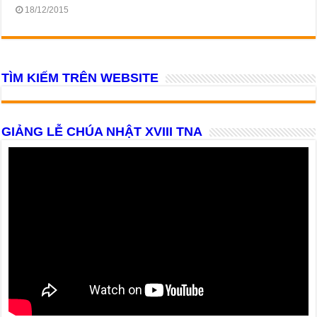
18/12/2015
TÌM KIẾM TRÊN WEBSITE
GIẢNG LỄ CHÚA NHẬT XVIII TNA