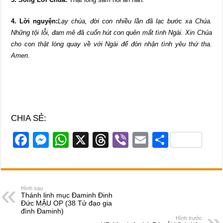
4. Lời nguyện:
Lạy chúa, đời con nhiều lần đã lạc bước xa Chúa.
Những tội lỗi, đam mê đã cuốn hút con quên mất tình Ngài. Xin Chúa
cho con thật lòng quay về với Ngài để đón nhận tình yêu thứ tha.
Amen.
CHIA SẺ:
F
M
W
X
T
Vi
E
S
a
e
h
hr
b
m
h
c
ss
at
e
er
ail
ar
e
e
s
a
e
Hình sau
Thánh linh mục Đaminh Đinh
b
n
A
d
Đức MẬU OP (38 Tử đạo gia
đình Đaminh)
o
g
p
s
Hình trước