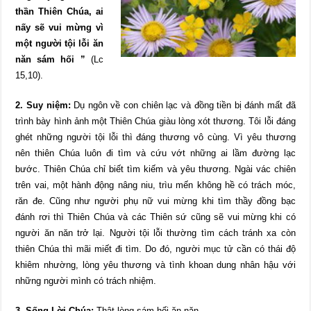
thần Thiên Chúa, ai
nấy sẽ vui mừng vì
một người tội lỗi ăn
năn sám hối ”
(Lc
15,10).
2. Suy niệm:
Dụ ngôn về con chiên lạc và đồng tiền bị đánh mất đã
trình bày hình ảnh một Thiên Chúa giàu lòng xót thương. Tôi lỗi đáng
ghét những người tội lỗi thì đáng thương vô cùng. Vì yêu thương
nên thiên Chúa luôn đi tìm và cứu vớt những ai lầm đường lạc
bước. Thiên Chúa chỉ biết tìm kiếm và yêu thương. Ngài vác chiên
trên vai, một hành động nâng niu, trìu mến không hề có trách móc,
răn đe. Cũng như người phụ nữ vui mừng khi tìm thầy đồng bạc
đánh rơi thì Thiên Chúa và các Thiên sứ cũng sẽ vui mừng khi có
người ăn năn trở lại. Người tội lỗi thường tìm cách tránh xa còn
thiên Chúa thì mãi miết đi tìm. Do đó, người mục tử cần có thái độ
khiêm nhường, lòng yêu thương và tình khoan dung nhân hậu với
những người mình có trách nhiệm.
3. Sống Lời Chúa:
Thật lòng sám hối ăn năn.