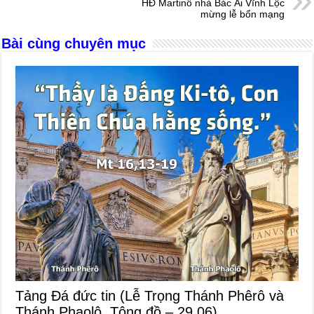
HĐ Martinô nhà Bác Ái Vĩnh Lộc
o
er
p
mừng lễ bổn mạng
k
Bài cùng chuyên mục
Tảng Đá đức tin (Lễ Trọng Thánh Phêrô và
Thánh Phaolô, Tông đồ – 29.06)