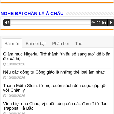
NGHE ĐÀI CHÂN LÝ Á CHÂU
Trình
Vm
00:00
R
P
phát
âm
thanh
Bài mới
Bài nổi bật
Phản hồi
Thẻ
Giám mục Nigeria: Trở thành “thiểu số sáng tạo” để biến
đổi xã hội
10/08/2026
Nếu các dòng tu Công giáo là những thể loại âm nhạc
10/08/2026
Thánh Edith Stein: từ một cuốn sách đến cuộc gặp gỡ
với Chân lý
10/08/2026
Vĩnh biệt cha Chao, vị cuối cùng của các đan sĩ tử đạo
Trappist Hà Bắc
10/08/2026