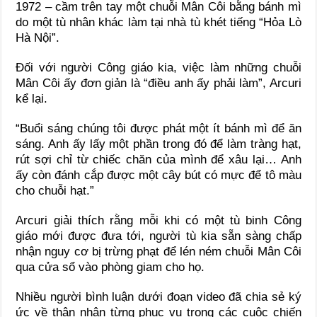
1972 – cầm trên tay một chuỗi Mân Côi bằng bánh mì
do một tù nhân khác làm tại nhà tù khét tiếng “Hỏa Lò
Hà Nội”.
Đối với người Công giáo kia, việc làm những chuỗi
Mân Côi ấy đơn giản là “điều anh ấy phải làm”, Arcuri
kể lại.
“Buổi sáng chúng tôi được phát một ít bánh mì để ăn
sáng. Anh ấy lấy một phần trong đó để làm tràng hạt,
rút sợi chỉ từ chiếc chăn của mình để xâu lại… Anh
ấy còn đánh cắp được một cây bút có mực để tô màu
cho chuỗi hạt.”
Arcuri giải thích rằng mỗi khi có một tù binh Công
giáo mới được đưa tới, người tù kia sẵn sàng chấp
nhận nguy cơ bị trừng phạt để lén ném chuỗi Mân Côi
qua cửa sổ vào phòng giam cho họ.
Nhiều người bình luận dưới đoạn video đã chia sẻ ký
ức về thân nhân từng phục vụ trong các cuộc chiến