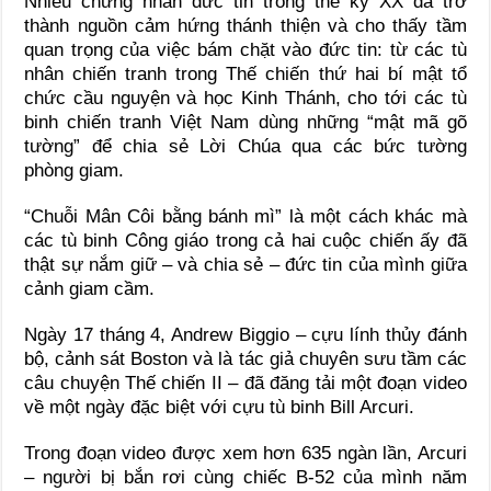
Nhiều chứng nhân đức tin trong thế kỷ XX đã trở
thành nguồn cảm hứng thánh thiện và cho thấy tầm
quan trọng của việc bám chặt vào đức tin: từ các tù
nhân chiến tranh trong Thế chiến thứ hai bí mật tổ
chức cầu nguyện và học Kinh Thánh, cho tới các tù
binh chiến tranh Việt Nam dùng những “mật mã gõ
tường” để chia sẻ Lời Chúa qua các bức tường
phòng giam.
“Chuỗi Mân Côi bằng bánh mì” là một cách khác mà
các tù binh Công giáo trong cả hai cuộc chiến ấy đã
thật sự nắm giữ – và chia sẻ – đức tin của mình giữa
cảnh giam cầm.
Ngày 17 tháng 4, Andrew Biggio – cựu lính thủy đánh
bộ, cảnh sát Boston và là tác giả chuyên sưu tầm các
câu chuyện Thế chiến II – đã đăng tải một đoạn video
về một ngày đặc biệt với cựu tù binh Bill Arcuri.
Trong đoạn video được xem hơn 635 ngàn lần, Arcuri
– người bị bắn rơi cùng chiếc B-52 của mình năm