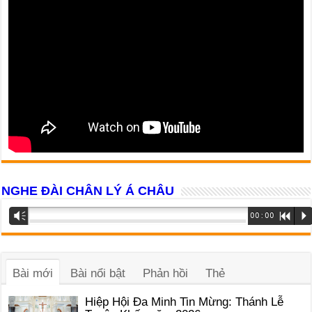
NGHE ĐÀI CHÂN LÝ Á CHÂU
Trình
Vm
00:00
R
P
phát
âm
thanh
Bài mới
Bài nổi bật
Phản hồi
Thẻ
Hiệp Hội Đa Minh Tin Mừng: Thánh Lễ