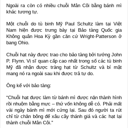
Ngoài ra còn có nhiều chuỗi Mân Côi bằng bánh mì
khác tương tự.
Một chuỗi do tù binh Mỹ Paul Schultz làm tại Việt
Nam hiện được trưng bày tại Bảo tàng Quốc gia
Không quân Hoa Kỳ gần căn cứ Wright-Patterson ở
bang Ohio.
Chuỗi hạt này được trao cho bảo tàng bởi tướng John
P. Flynn. Vị sĩ quan cấp cao nhất trong số các tù binh
Mỹ đã nhận được tràng hạt từ Schultz và bí mật
mang nó ra ngoài sau khi được trả tự do.
Ông kể với bảo tàng:
“Chuỗi hạt được làm từ bánh mì được nặn thành hình
rồi nhuộm bằng mực – thứ vốn không dễ có. Phải mất
vài ngày bánh mì mới cứng lại. Sau đó người ta rút
chỉ từ chăn bông để xâu cây thánh giá và các hạt lại
thành chuỗi Mân Côi.”