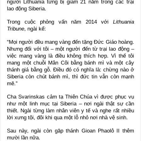
người Lithuania từng bị giam 21 năm trong các trại
lao động Siberia.
Trong cuộc phỏng vấn năm 2014 với
Lithuania
Tribune
, ngài kể:
“Mọi người đều mang vàng đến tặng Đức Giáo hoàng.
Nhưng đối với tôi – một người đến từ trại lao động –
việc mang vàng là điều không thích hợp. Vì thế tôi
mang một chuỗi Mân Côi bằng bánh mì và một cây
thánh giá bằng gỗ. Điều đó có nghĩa là: chừng nào ở
Siberia còn chút bánh mì, thì đức tin vẫn còn mạnh
mẽ.”
Cha Svarinskas cảm tạ Thiên Chúa vì được phục vụ
như một linh mục tại Siberia – nơi ngài thật sự cần
thiết. Ngài từng làm nhân viên y tế và nghe rất nhiều
lời xưng tội, đôi khi qua một lỗ nhỏ nơi nhà vệ sinh.
Sau này, ngài còn gặp thánh Gioan Phaolô II thêm
mười lần nữa.