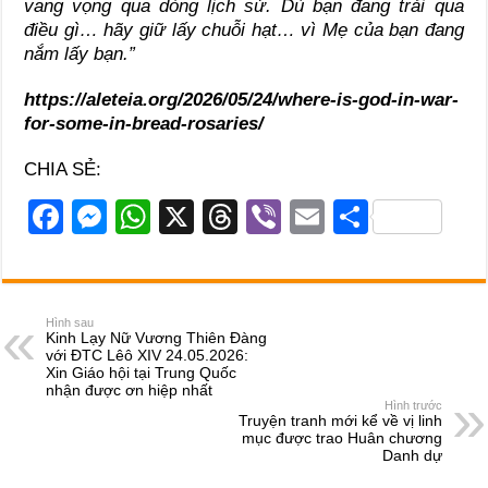
vang vọng qua dòng lịch sử. Dù bạn đang trải qua
điều gì… hãy giữ lấy chuỗi hạt… vì Mẹ của bạn đang
nắm lấy bạn.”
https://aleteia.org/2026/05/24/where-is-god-in-war-
for-some-in-bread-rosaries/
CHIA SẺ:
F
M
W
X
T
Vi
E
S
a
e
h
hr
b
m
h
c
ss
at
e
er
ail
ar
e
e
s
a
e
Hình sau
Kinh Lạy Nữ Vương Thiên Đàng
b
n
A
d
với ĐTC Lêô XIV 24.05.2026:
Xin Giáo hội tại Trung Quốc
o
g
p
s
nhận được ơn hiệp nhất
Hình trước
o
er
p
Truyện tranh mới kể về vị linh
mục được trao Huân chương
k
Danh dự