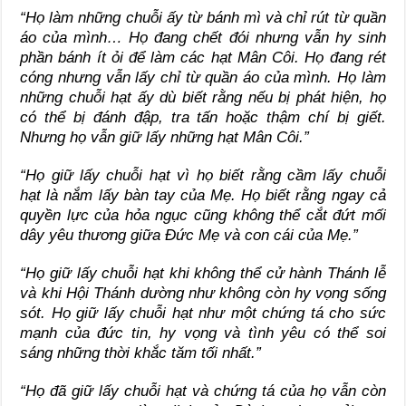
“Họ làm những chuỗi ấy từ bánh mì và chỉ rút từ quần
áo của mình… Họ đang chết đói nhưng vẫn hy sinh
phần bánh ít ỏi để làm các hạt Mân Côi. Họ đang rét
cóng nhưng vẫn lấy chỉ từ quần áo của mình. Họ làm
những chuỗi hạt ấy dù biết rằng nếu bị phát hiện, họ
có thể bị đánh đập, tra tấn hoặc thậm chí bị giết.
Nhưng họ vẫn giữ lấy những hạt Mân Côi.”
“Họ giữ lấy chuỗi hạt vì họ biết rằng cầm lấy chuỗi
hạt là nắm lấy bàn tay của Mẹ. Họ biết rằng ngay cả
quyền lực của hỏa ngục cũng không thể cắt đứt mối
dây yêu thương giữa Đức Mẹ và con cái của Mẹ.”
“Họ giữ lấy chuỗi hạt khi không thể cử hành Thánh lễ
và khi Hội Thánh dường như không còn hy vọng sống
sót. Họ giữ lấy chuỗi hạt như một chứng tá cho sức
mạnh của đức tin, hy vọng và tình yêu có thể soi
sáng những thời khắc tăm tối nhất.”
“Họ đã giữ lấy chuỗi hạt và chứng tá của họ vẫn còn