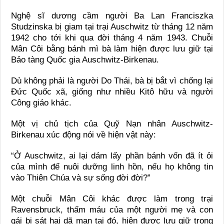
Nghệ sĩ dương cầm người Ba Lan Franciszka
Studzinska bị giam tại trại Auschwitz từ tháng 12 năm
1942 cho tới khi qua đời tháng 4 năm 1943. Chuỗi
Mân Côi bằng bánh mì bà làm hiện được lưu giữ tại
Bảo tàng Quốc gia Auschwitz-Birkenau.
Dù không phải là người Do Thái, bà bị bắt vì chống lại
Đức Quốc xã, giống như nhiều Kitô hữu và người
Công giáo khác.
Một vị chủ tịch của Quỹ Nạn nhân Auschwitz-
Birkenau xúc động nói về hiện vật này:
“Ở Auschwitz, ai lại dám lấy phần bánh vốn đã ít ỏi
của mình để nuôi dưỡng linh hồn, nếu họ không tin
vào Thiên Chúa và sự sống đời đời?”
Một chuỗi Mân Côi khác được làm trong trại
Ravensbruck, thấm máu của một người mẹ và con
gái bị sát hại dã man tại đó, hiện được lưu giữ trong