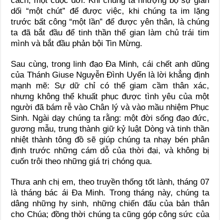
cách, một cuộc đời. Khi chúng ta nhượng bộ sự gian
dối “một chút” để được việc, khi chúng ta im lặng
trước bất công “một lần” để được yên thân, là chúng
ta đã bắt đầu để tinh thần thế gian làm chủ trái tim
mình và bắt đầu phản bội Tin Mừng.
Sau cùng, trong linh đạo Đa Minh, cái chết anh dũng
của Thánh Giuse Nguyễn Đình Uyển là lời khẳng định
mạnh mẽ: Sự dữ chỉ có thể giam cầm thân xác,
nhưng không thể khuất phục được tình yêu của một
người đã bám rễ vào Chân lý và vào mầu nhiệm Phục
Sinh. Ngài dạy chúng ta rằng: một đời sống đạo đức,
gương mẫu, trung thành giữ kỷ luật Dòng và tinh thần
nhiệt thành tông đồ sẽ giúp chúng ta nhạy bén phân
định trước những cám dỗ của thời đại, và không bị
cuốn trôi theo những giá trị chóng qua.
Thưa anh chị em, theo truyền thống tốt lành, tháng 07
là tháng bác ái Đa Minh. Trong tháng này, chúng ta
dâng những hy sinh, những chiến đấu của bản thân
cho Chúa; đồng thời chúng ta cũng góp công sức của