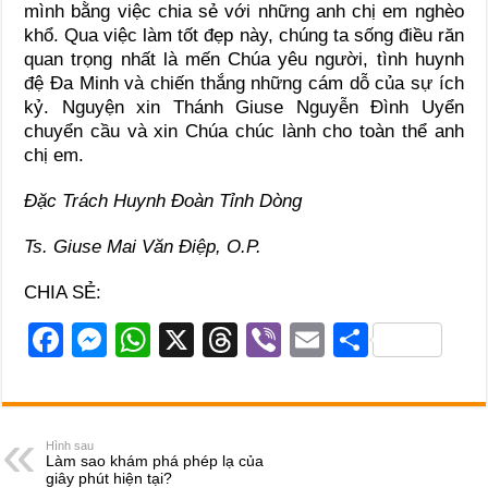
mình bằng việc chia sẻ với những anh chị em nghèo
khổ. Qua việc làm tốt đẹp này, chúng ta sống điều răn
quan trọng nhất là mến Chúa yêu người, tình huynh
đệ Đa Minh và chiến thắng những cám dỗ của sự ích
kỷ. Nguyện xin Thánh Giuse Nguyễn Đình Uyển
chuyển cầu và xin Chúa chúc lành cho toàn thể anh
chị em.
Đặc Trách Huynh Đoàn Tỉnh Dòng
Ts. Giuse Mai Văn Điệp, O.P.
CHIA SẺ:
F
M
W
X
T
Vi
E
S
a
e
h
hr
b
m
h
c
ss
at
e
er
ail
ar
e
e
s
a
e
Hình sau
Làm sao khám phá phép lạ của
b
n
A
d
giây phút hiện tại?