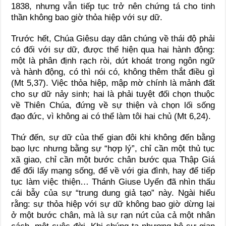
1838, nhưng vẫn tiếp tục trở nên chứng tá cho tinh
thần không bao giờ thỏa hiệp với sự dữ.
Trước hết, Chúa Giêsu dạy dân chúng về thái độ phải
có đối với sự dữ, được thể hiện qua hai hành động:
một là phân định rạch ròi, dứt khoát trong ngôn ngữ
và hành động, có thì nói có, không thêm thắt điều gì
(Mt 5,37). Việc thỏa hiệp, mập mờ chính là mảnh đất
cho sự dữ nảy sinh; hai là phải tuyệt đối chọn thuộc
về Thiên Chúa, đứng về sự thiện và chọn lối sống
đạo đức, vì không ai có thể làm tôi hai chủ (Mt 6,24).
Thứ đến, sự dữ của thế gian đôi khi không đến bằng
bạo lực nhưng bằng sự “hợp lý”, chỉ cần một thủ tục
xã giao, chỉ cần một bước chân bước qua Thập Giá
để đổi lấy mạng sống, để về với gia đình, hay để tiếp
tục làm việc thiện… Thánh Giuse Uyển đã nhìn thấu
cái bẫy của sự “trung dung giả tạo” này. Ngài hiểu
rằng: sự thỏa hiệp với sự dữ không bao giờ dừng lại
ở một bước chân, mà là sự rạn nứt của cả một nhân