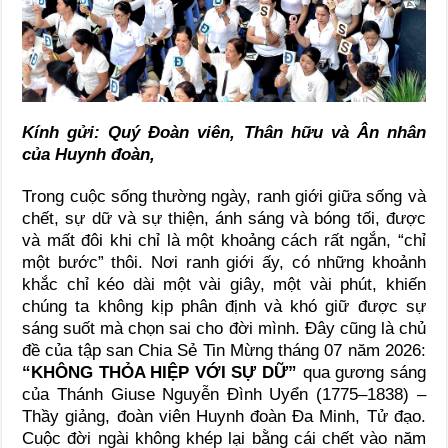
Kính gửi: Quý Đoàn viên, Thân hữu và Ân nhân
của Huynh đoàn,
Trong cuộc sống thường ngày, ranh giới giữa sống và
chết, sự dữ và sự thiện, ánh sáng và bóng tối, được
và mất đôi khi chỉ là một khoảng cách rất ngắn, “chỉ
một bước” thôi. Nơi ranh giới ấy, có những khoảnh
khắc chỉ kéo dài một vài giây, một vài phút, khiến
chúng ta không kịp phân định và khó giữ được sự
sáng suốt mà chọn sai cho đời mình. Đây cũng là chủ
đề của tập san Chia Sẻ Tin Mừng tháng 07 năm 2026:
“KHÔNG THỎA HIỆP VỚI SỰ DỮ”
qua gương sáng
của Thánh Giuse Nguyễn Đình Uyển (1775–1838) –
Thầy giảng, đoàn viên Huynh đoàn Đa Minh, Tử đạo.
Cuộc đời ngài không khép lại bằng cái chết vào năm