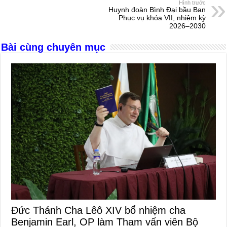
Hình trước
o
g
p
s
Huynh đoàn Bình Đại bầu Ban
Phục vụ khóa VII, nhiệm kỳ
o
er
p
2026–2030
k
Bài cùng chuyên mục
Đức Thánh Cha Lêô XIV bổ nhiệm cha
Benjamin Earl, OP làm Tham vấn viên Bộ