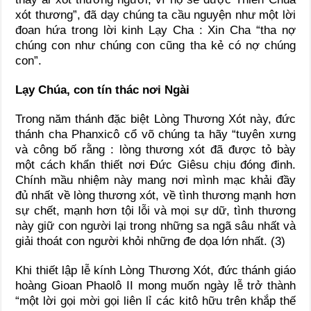
xót thương”, đã dạy chúng ta cầu nguyện như một lời
đoan hứa trong lời kinh Lạy Cha : Xin Cha “tha nợ
chúng con như chúng con cũng tha kẻ có nợ chúng
con”.
Lạy Chúa, con tín thác nơi Ngài
Trong năm thánh đặc biệt Lòng Thương Xót này, đức
thánh cha Phanxicô cổ võ chúng ta hãy “tuyên xưng
và công bố rằng : lòng thương xót đã được tỏ bày
một cách khẩn thiết nơi Đức Giêsu chịu đóng đinh.
Chính mầu nhiệm này mang nơi mình mạc khải đầy
đủ nhất về lòng thương xót, về tình thương mạnh hơn
sự chết, mạnh hơn tội lỗi và mọi sự dữ, tình thương
này giữ con người lại trong những sa ngã sâu nhất và
giải thoát con người khỏi những đe dọa lớn nhất. (3)
Khi thiết lập lễ kính Lòng Thương Xót, đức thánh giáo
hoàng Gioan Phaolô II mong muốn ngày lễ trở thành
“một lời gọi mời gọi liên lỉ các kitô hữu trên khắp thế