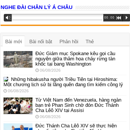
NGHE ĐÀI CHÂN LÝ Á CHÂU
Trình
Vm
00:00
R
P
phát
âm
thanh
Bài mới
Bài nổi bật
Phản hồi
Thẻ
Đức Giám mục Spokane kêu gọi cầu
nguyện giữa thảm họa cháy rừng tàn
khốc tại bang Washington
06/08/2026
Những hibakusha người Triều Tiên tại Hiroshima:
Một chương lịch sử bị lãng quên đang tìm kiếm công lý
06/08/2026
Từ Việt Nam đến Venezuela, hàng ngàn
bạn trẻ Phan Sinh chờ đón Đức Thánh
Cha Lêô XIV tại Assisi
06/08/2026
Đức Thánh Cha Lêô XIV sẽ thực hiện