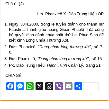
Chúa”. (4)
Lm. Phanxicô X. Đào Trung Hiệu OP
Ngày 30.4.2000, trong lễ tuyên thánh cho thánh nữ
Faustina, thánh giáo hoàng Gioan Phaolô II đã công
bố quyết định dành chúa nhật thứ hai Phục Sinh để
biệt kính Lòng Chúa Thương Xót.
Đức Phanxicô,
“Dung nhan lòng thương xót”,
số 7-
8.
Đức Phanxicô,
“Dung nhan lòng thương xót”,
số 15.
Px. Đào Trung Hiệu,
Hành Trình Chân Lý,
trang 21.
CHIA SẺ:
F
M
W
X
T
Vi
E
S
a
e
h
hr
b
m
h
c
ss
at
e
er
ail
ar