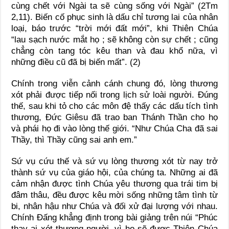
cùng chết với Ngài ta sẽ cùng sống với Ngài” (2Tm
2,11). Biến cố phục sinh là dấu chỉ tương lai của nhân
loại, báo trước “trời mới đất mới”, khi Thiên Chúa
“lau sạch nước mắt họ ; sẽ không còn sự chết ; cũng
chẳng còn tang tóc kêu than và đau khổ nữa, vì
những điều cũ đã bị biến mất”. (2)
Chính trong viễn cảnh cánh chung đó, lòng thương
xót phải được tiếp nối trong lịch sử loài người. Đúng
thế, sau khi tỏ cho các môn đệ thấy các dấu tích tình
thương, Đức Giêsu đã trao ban Thánh Thần cho họ
và phái họ đi vào lòng thế giới. “Như Chúa Cha đã sai
Thầy, thì Thầy cũng sai anh em.”
Sứ vụ cứu thế và sứ vụ lòng thương xót từ nay trở
thành sứ vụ của giáo hội, của chúng ta. Những ai đã
cảm nhận được tình Chúa yêu thương qua trái tim bị
đâm thâu, đều được kêu mời sống những tâm tình từ
bi, nhân hậu như Chúa và đối xử đại lượng với nhau.
Chính Đấng khẳng định trong bài giảng trên núi “Phúc
thay ai xót thương người, vì họ sẽ được Thiên Chúa