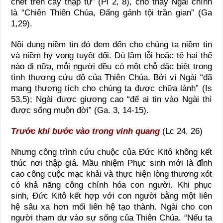
chết trên cây thập tự” (Pl 2, 8), cho thấy Ngài chính
là “Chiên Thiên Chúa, Đấng gánh tội trần gian” (Ga
1,29).
Nội dung niềm tin đó đem đến cho chúng ta niềm tin
và niềm hy vọng tuyệt đối. Dù lầm lỗi hoặc tệ hại thế
nào đi nữa, mỗi người đều có một chỗ đặc biệt trong
tình thương cứu độ của Thiên Chúa. Bởi vì Ngài “đã
mang thương tích cho chúng ta được chữa lành” (Is
53,5); Ngài được giương cao “để ai tin vào Ngài thì
được sống muôn đời” (Ga. 3, 14-15).
Trước khi bước vào trong vinh quang
(Lc 24, 26)
Nhưng công trình cứu chuộc của Đức Kitô không kết
thúc nơi thập giá. Mầu nhiệm Phục sinh mới là đỉnh
cao công cuộc mạc khải và thực hiện lòng thương xót
có khả năng công chính hóa con người. Khi phục
sinh, Đức Kitô kết hợp với con người bằng một liên
hệ sâu xa hơn mối liên hệ tạo thành. Ngài cho con
người tham dự vào sự sống của Thiên Chúa. “Nếu ta