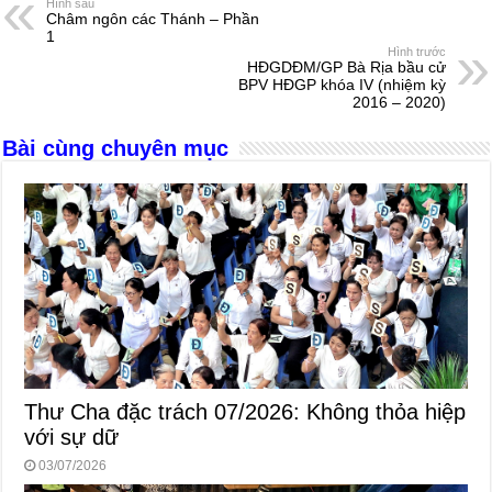
e
e
s
a
e
Hình sau
Châm ngôn các Thánh – Phần
b
n
A
d
1
Hình trước
o
g
p
s
HĐGDĐM/GP Bà Rịa bầu cử
BPV HĐGP khóa IV (nhiệm kỳ
o
er
p
2016 – 2020)
k
Bài cùng chuyên mục
Thư Cha đặc trách 07/2026: Không thỏa hiệp
với sự dữ
03/07/2026