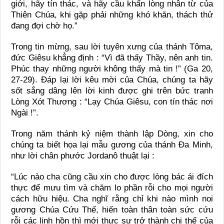
giới, hãy tín thác, và hãy cầu khẩn lòng nhân từ của
Thiên Chúa, khi gặp phải những khó khăn, thách thử
đang đợi chờ họ.”
Trong tin mừng, sau lời tuyên xưng của thánh Tôma,
đức Giêsu khẳng định : “Vì đã thấy Thầy, nên anh tin.
Phúc thay những người không thấy mà tin !” (Ga 20,
27-29). Đáp lại lời kêu mời của Chúa, chúng ta hãy
sốt sắng dâng lên lời kinh được ghi trên bức tranh
Lòng Xót Thương : “Lạy Chúa Giêsu, con tín thác nơi
Ngài !”.
Trong năm thánh kỷ niệm thành lập Dòng, xin cho
chúng ta biết họa lại mẫu gương của thánh Đa Minh,
như lời chân phước Jordanô thuật lại :
“Lúc nào cha cũng cầu xin cho được lòng bác ái đích
thực để mưu tìm và chăm lo phần rỗi cho mọi người
cách hữu hiệu. Cha nghĩ rằng chỉ khi nào mình noi
gương Chúa Cứu Thế, hiến toàn thân toàn sức cứu
rỗi các linh hồn thì mới thực sự trở thành chi thể của