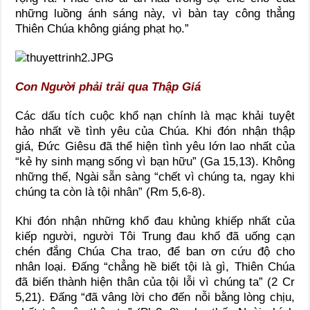
những luồng ánh sáng này, vì bàn tay công thẳng
Thiên Chúa không giáng phạt họ.”
Con Người phải trải qua Thập Giá
Các dấu tích cuộc khổ nạn chính là mạc khải tuyệt
hảo nhất về tình yêu của Chúa. Khi đón nhận thập
giá, Đức Giêsu đã thể hiện tình yêu lớn lao nhất của
“kẻ hy sinh mạng sống vì bạn hữu” (Ga 15,13). Không
những thế, Ngài sẵn sàng “chết vì chúng ta, ngay khi
chúng ta còn là tội nhân” (Rm 5,6-8).
Khi đón nhận những khổ đau khủng khiếp nhất của
kiếp người, người Tôi Trung đau khổ đã uống cạn
chén đắng Chúa Cha trao, để ban ơn cứu độ cho
nhân loại. Đấng “chẳng hề biết tội là gì, Thiên Chúa
đã biến thành hiện thân của tội lỗi vì chúng ta” (2 Cr
5,21). Đấng “đã vâng lời cho đến nỗi bằng lòng chịu,