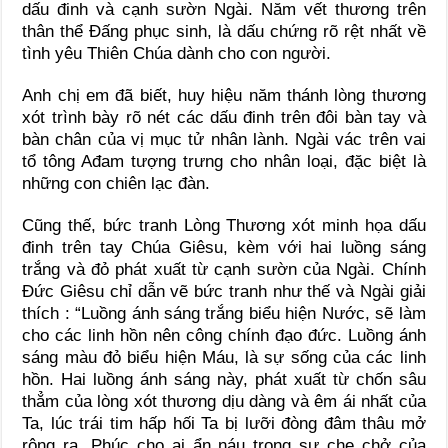
dấu đinh và cạnh sườn Ngài. Năm vết thương trên
thân thể Đấng phục sinh, là dấu chứng rõ rệt nhất về
tình yêu Thiên Chúa dành cho con người.
Anh chị em đã biết, huy hiệu năm thánh lòng thương
xót trình bày rõ nét các dấu đinh trên đôi bàn tay và
bàn chân của vị mục tử nhân lành. Ngài vác trên vai
tổ tông Ađam tượng trưng cho nhân loại, đặc biệt là
những con chiên lạc đàn.
Cũng thế, bức tranh Lòng Thương xót minh họa dấu
đinh trên tay Chúa Giêsu, kèm với hai luồng sáng
trắng và đỏ phát xuất từ cạnh sườn của Ngài. Chính
Đức Giêsu chỉ dẫn vẽ bức tranh như thế và Ngài giải
thích : “Luồng ánh sáng trắng biểu hiện Nước, sẽ làm
cho các linh hồn nên công chính đạo đức. Luồng ánh
sáng màu đỏ biểu hiện Máu, là sự sống của các linh
hồn. Hai luồng ánh sáng này, phát xuất từ chốn sâu
thẳm của lòng xót thương dịu dàng và êm ái nhất của
Ta, lúc trái tim hấp hối Ta bị lưỡi đòng đâm thâu mở
rộng ra. Phúc cho ai ẩn náu trong sự che chở của