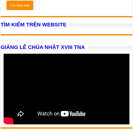
TÌM KIẾM TRÊN WEBSITE
GIẢNG LỄ CHÚA NHẬT XVIII TNA