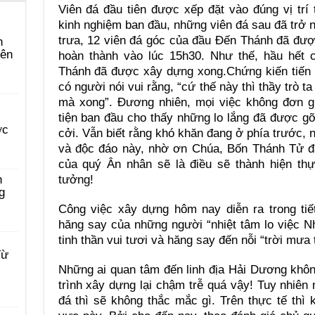
Viên đá đầu tiên được xếp đặt vào đúng vị trí 
kinh nghiệm ban đầu, những viên đá sau đã trở 
trưa, 12 viên đá góc của đầu Đến Thánh đã được 
n
yên
hoàn thành vào lúc 15h30. Như thế, hầu hết 
Thánh đã được xây dựng xong.Chứng kiến tiến t
có người nói vui rằng, “cứ thế này thì thầy trò
mà xong”. Đương nhiên, mọi việc không đơn g
tiện ban đầu cho thấy những lo lắng đã được g
ớc
cởi. Vẫn biết rằng khó khăn đang ở phía trước, 
và độc đáo này, nhờ ơn Chúa, Bốn Thánh Tử đ
của quý Ân nhân sẽ là điều sẽ thành hiện thự
tưởng!
n
g
Công việc xây dựng hôm nay diễn ra trong tiế
hăng say của những người “nhiệt tâm lo việc N
tinh thần vui tươi và hăng say đến nỗi “trời mưa
Từ
Những ai quan tâm đến linh địa Hải Dương khôn
trình xây dựng lại chậm trễ quá vậy! Tuy nhiên 
đá thì sẽ không thắc mắc gì. Trên thực tế thì