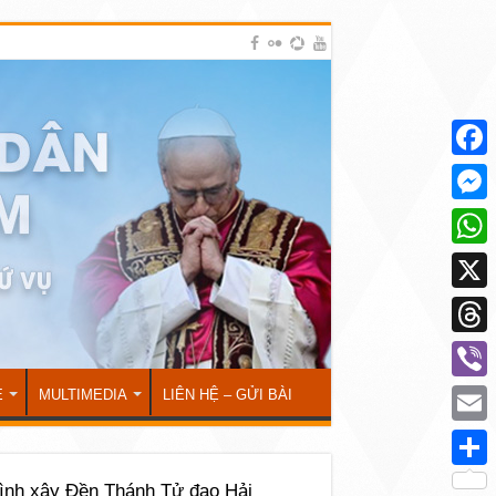
Face
Mess
What
X
Thre
Viber
Ẻ
MULTIMEDIA
LIÊN HỆ – GỬI BÀI
Emai
Shar
rình xây Đền Thánh Tử đạo Hải