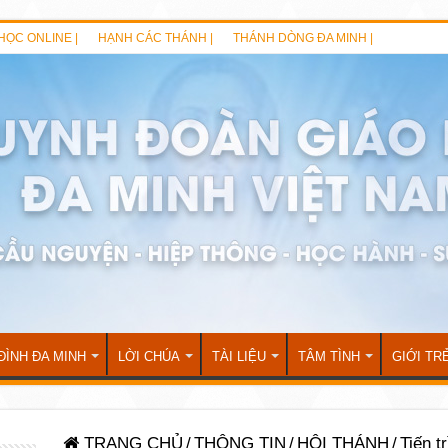
HỌC ONLINE |
HẠNH CÁC THÁNH |
THÁNH DÒNG ĐA MINH |
ĐÌNH ĐA MINH
LỜI CHÚA
TÀI LIỆU
TÂM TÌNH
GIỚI TR
TRANG CHỦ
/
THÔNG TIN
/
HỘI THÁNH
/
Tiến t