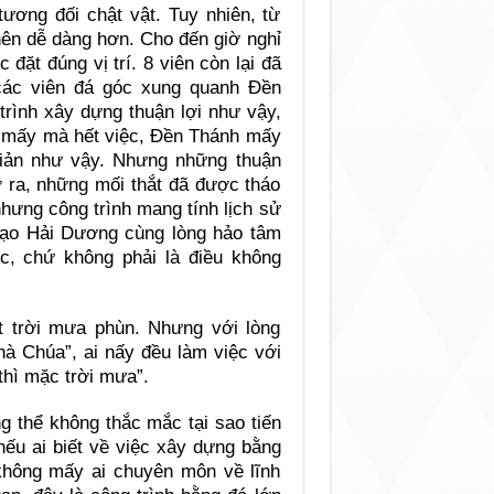
tương đối chật vật. Tuy nhiên, từ
nên dễ dàng hơn. Cho đến giờ nghỉ
đặt đúng vị trí. 8 viên còn lại đã
các viên đá góc xung quanh Đền
rình xây dựng thuận lợi như vậy,
 ta mấy mà hết việc, Đền Thánh mấy
iản như vậy. Nhưng những thuận
ỡ ra, những mối thắt đã được tháo
nhưng công trình mang tính lịch sử
ạo Hải Dương cùng lòng hảo tâm
c, chứ không phải là điều không
t trời mưa phùn. Nhưng với lòng
hà Chúa”, ai nấy đều làm việc với
 thì mặc trời mưa”.
g thể không thắc mắc tại sao tiến
nếu ai biết về việc xây dựng bằng
 không mấy ai chuyên môn về lĩnh