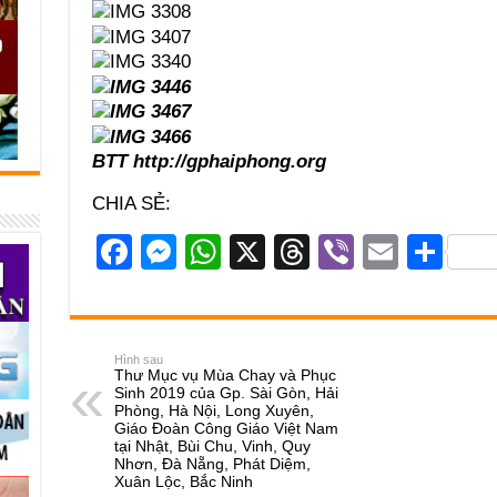
BTT http://gphaiphong.org
CHIA SẺ:
F
M
W
X
T
Vi
E
S
a
e
h
hr
b
m
h
c
ss
at
e
er
ail
ar
e
e
s
a
e
Hình sau
Thư Mục vụ Mùa Chay và Phục
b
n
A
d
Sinh 2019 của Gp. Sài Gòn, Hải
Phòng, Hà Nội, Long Xuyên,
o
g
p
s
Giáo Đoàn Công Giáo Việt Nam
tại Nhật, Bùi Chu, Vinh, Quy
o
er
p
Nhơn, Đà Nẵng, Phát Diệm,
Xuân Lộc, Bắc Ninh