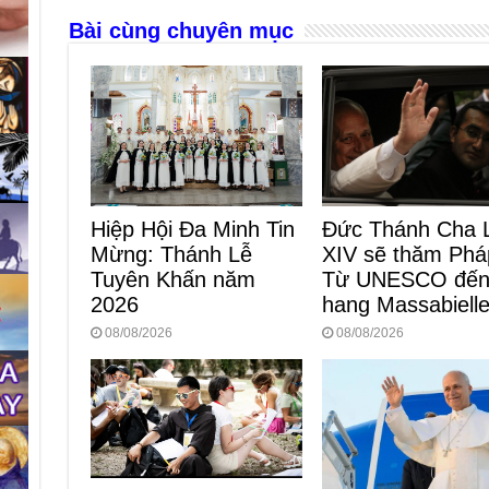
k
Bài cùng chuyên mục
Hiệp Hội Đa Minh Tin
Đức Thánh Cha 
Mừng: Thánh Lễ
XIV sẽ thăm Phá
Tuyên Khấn năm
Từ UNESCO đế
2026
hang Massabiell
08/08/2026
08/08/2026