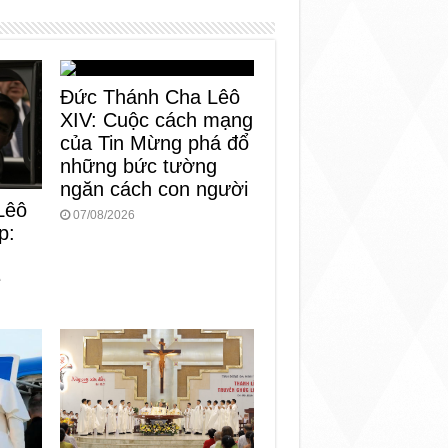
Đức Thánh Cha Lêô
XIV: Cuộc cách mạng
của Tin Mừng phá đổ
những bức tường
ngăn cách con người
Lêô
07/08/2026
p:
n
e