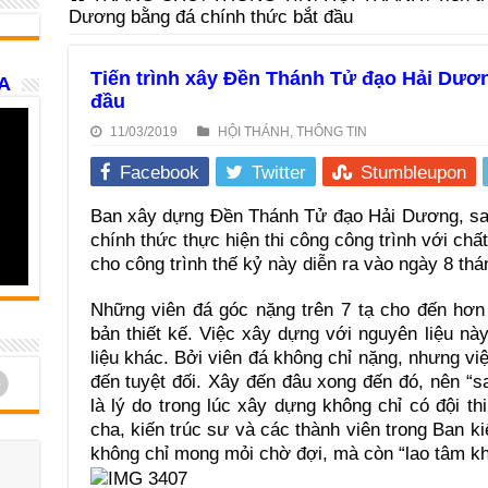
Dương bằng đá chính thức bắt đầu
Tiến trình xây Đền Thánh Tử đạo Hải Dươn
A
đầu
11/03/2019
HỘI THÁNH
,
THÔNG TIN
Facebook
Twitter
Stumbleupon
Ban xây dựng Đền Thánh Tử đạo Hải Dương, sau
chính thức thực hiện thi công công trình với chấ
cho công trình thế kỷ này diễn ra vào ngày 8 th
Những viên đá góc nặng trên 7 tạ cho đến hơn 
bản thiết kế. Việc xây dựng với nguyên liệu n
liệu khác. Bởi viên đá không chỉ nặng, nhưng việ
d
đến tuyệt đối. Xây đến đâu xong đến đó, nên “s
là lý do trong lúc xây dựng không chỉ có đội t
cha, kiến trúc sư và các thành viên trong Ban k
không chỉ mong mỏi chờ đợi, mà còn “lao tâm khổ