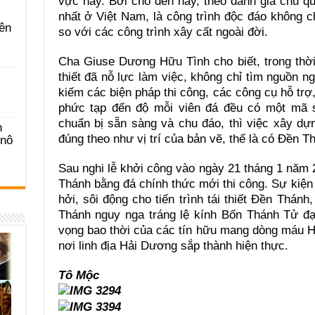
vực này. Bởi cho đến nay, theo đánh giá chủ qu
nhất ở Việt Nam, là công trình độc đáo không ch
ên
so với các công trình xây cất ngoài đời.
Cha Giuse Dương Hữu Tình cho biết, trong thời
thiết đã nỗ lực làm việc, không chỉ tìm nguồn n
kiếm các biện pháp thi công, các công cụ hỗ trợ,
phức tạp đến độ mỗi viên đá đều có một mã s
chuẩn bị sẵn sàng và chu đáo, thì việc xây dựn
n
đúng theo như vị trí của bản vẽ, thế là có Đền T
-nô
Sau nghi lễ khởi công vào ngày 21 tháng 1 năm
Thánh bằng đá chính thức mới thi công. Sự kiện 
hởi, sôi động cho tiến trình tái thiết Đền Th
Thánh nguy nga tráng lệ kính Bốn Thánh Tử đ
vọng bao thời của các tín hữu mang dòng máu H
nơi linh địa Hải Dương sắp thành hiện thực.
Tô Mộc