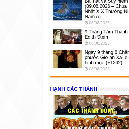
Bài hát và Suy niệm
(09.08.2026 – Chúa
Nhật XIX Thường Ni
Năm A)
08/08/2026
9 Tháng Tám Thánh
Edith Stein
08/08/2026
Ngày 9 tháng 8 Châ
phước Gio-an Xa-le
Linh mục (+1242)
08/08/2026
HẠNH CÁC THÁNH