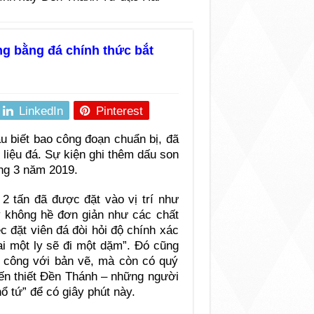
g bằng đá chính thức bắt
LinkedIn
Pinterest
 biết bao công đoạn chuẩn bị, đã
t liệu đá. Sự kiện ghi thêm dấu son
áng 3 năm 2019.
2 tấn đã được đặt vào vị trí như
ày không hề đơn giản như các chất
c đặt viên đá đòi hỏi độ chính xác
ai một ly sẽ đi một dặm”. Đó cũng
hi công với bản vẽ, mà còn có quý
iến thiết Đền Thánh – những người
 tứ” để có giây phút này.