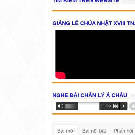
TÌM KIẾM TRÊN WEBSITE
GIẢNG LỄ CHÚA NHẬT XVIII TN
NGHE ĐÀI CHÂN LÝ Á CHÂU
Trình
Vm
00:00
R
P
phát
âm
thanh
Bài mới
Bài nổi bật
Phản hồi