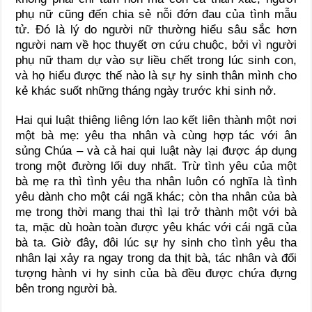
phụ nữ cũng đến chia sẻ nỗi đớn đau của tình mẫu
tử. Đó là lý do người nữ thường hiểu sâu sắc hơn
người nam về học thuyết ơn cứu chuộc, bởi vì người
phụ nữ tham dự vào sự liều chết trong lúc sinh con,
và họ hiểu được thế nào là sự hy sinh thân mình cho
kẻ khác suốt những tháng ngày trước khi sinh nở.
Hai qui luật thiêng liêng lớn lao kết liên thành một nơi
một bà mẹ: yêu tha nhân và cùng hợp tác với ân
sủng Chúa – và cả hai qui luật này lại được áp dụng
trong một đường lối duy nhất. Trừ tình yêu của một
bà mẹ ra thì tình yêu tha nhân luôn có nghĩa là tình
yêu dành cho một cái ngã khác; còn tha nhân của bà
mẹ trong thời mang thai thì lại trở thành một với bà
ta, mặc dù hoàn toàn được yêu khác với cái ngã của
bà ta. Giờ đây, đôi lúc sự hy sinh cho tình yêu tha
nhân lại xảy ra ngay trong da thịt bà, tác nhân và đối
tượng hành vi hy sinh của bà đều được chứa đựng
bên trong người bà.