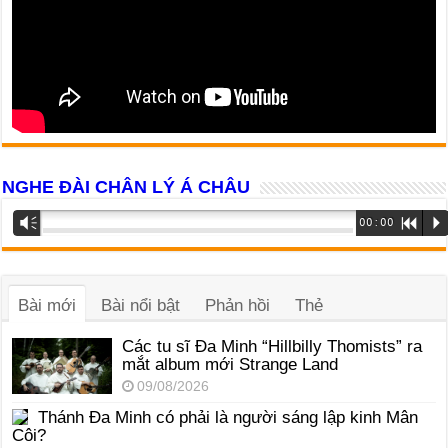
NGHE ĐÀI CHÂN LÝ Á CHÂU
Trình
Vm
00:00
R
P
phát
âm
thanh
Bài mới
Bài nổi bật
Phản hồi
Thẻ
Các tu sĩ Đa Minh “Hillbilly Thomists” ra
mắt album mới Strange Land
09/08/2026
Thánh Đa Minh có phải là người sáng lập kinh Mân
Côi?