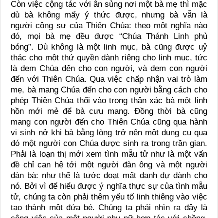
Còn việc cộng tác với ân sủng nơi một bà mẹ thì mặc
dù bà không mấy ý thức được, nhưng bà vẫn là
người cộng sự của Thiên Chúa: theo một nghĩa nào
đó, mọi bà mẹ đều được “Chúa Thánh Linh phủ
bóng”. Dù không là một linh mục, bà cũng được uỷ
thác cho một thứ quyền dành riêng cho linh mục, tức
là đem Chúa đến cho con người, và đem con người
đến với Thiên Chúa. Qua việc chấp nhận vai trò làm
mẹ, bà mang Chúa đến cho con người bằng cách cho
phép Thiên Chúa thổi vào trong thân xác bà một linh
hồn mới mẻ để bà cưu mang. Đồng thời bà cũng
mang con người đến cho Thiên Chúa cũng qua hành
vi sinh nở khi bà bằng lòng trở nên một dụng cụ qua
đó một người con Chúa được sinh ra trong trần gian.
Phải là loạn thị mới xem tình mẫu tử như là một vấn
đề chỉ can hệ tới một người đàn ông và một người
đàn bà: như thế là tước đoạt mất danh dự dành cho
nó. Bởi vì để hiểu được ý nghĩa thực sự của tình mẫu
tử, chúng ta còn phải thêm yếu tố linh thiêng vào việc
tạo thành một đứa bé. Chúng ta phải nhìn ra đây là