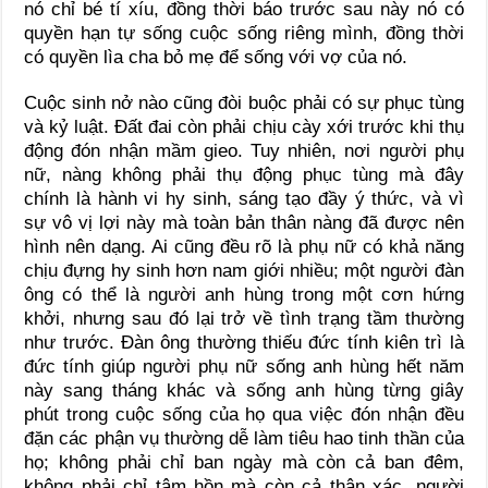
nó chỉ bé tí xíu, đồng thời báo trước sau này nó có
quyền hạn tự sống cuộc sống riêng mình, đồng thời
có quyền lìa cha bỏ mẹ để sống với vợ của nó.
Cuộc sinh nở nào cũng đòi buộc phải có sự phục tùng
và kỷ luật. Đất đai còn phải chịu cày xới trước khi thụ
động đón nhận mầm gieo. Tuy nhiên, nơi người phụ
nữ, nàng không phải thụ động phục tùng mà đây
chính là hành vi hy sinh, sáng tạo đầy ý thức, và vì
sự vô vị lợi này mà toàn bản thân nàng đã được nên
hình nên dạng. Ai cũng đều rõ là phụ nữ có khả năng
chịu đựng hy sinh hơn nam giới nhiều; một người đàn
ông có thể là người anh hùng trong một cơn hứng
khởi, nhưng sau đó lại trở về tình trạng tầm thường
như trước. Đàn ông thường thiếu đức tính kiên trì là
đức tính giúp người phụ nữ sống anh hùng hết năm
này sang tháng khác và sống anh hùng từng giây
phút trong cuộc sống của họ qua việc đón nhận đều
đặn các phận vụ thường dễ làm tiêu hao tinh thần của
họ; không phải chỉ ban ngày mà còn cả ban đêm,
không phải chỉ tâm hồn mà còn cả thân xác, người