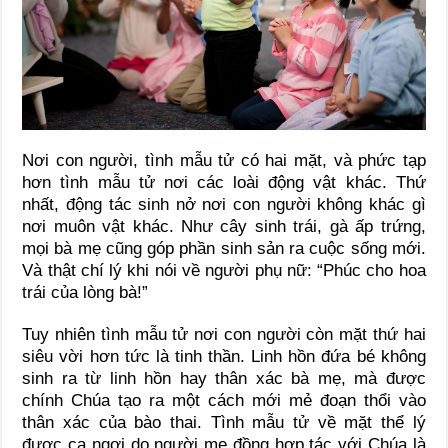
Nơi con người, tình mẫu tử có hai mặt, và phức tạp
hơn tình mẫu tử nơi các loài động vật khác. Thứ
nhất, động tác sinh nở nơi con người không khác gì
nơi muôn vật khác. Như cây sinh trái, gà ấp trứng,
mọi bà mẹ cũng góp phần sinh sản ra cuộc sống mới.
Và thật chí lý khi nói về người phụ nữ: “Phúc cho hoa
trái của lòng bà!”
Tuy nhiên tình mẫu tử nơi con người còn mặt thứ hai
siêu vời hơn tức là tinh thần. Linh hồn đứa bé không
sinh ra từ linh hồn hay thân xác bà mẹ, mà được
chính Chúa tạo ra một cách mới mẻ đoạn thổi vào
thân xác của bào thai. Tình mẫu tử về mặt thể lý
được ca ngợi do người mẹ đồng hợp tác với Chúa là