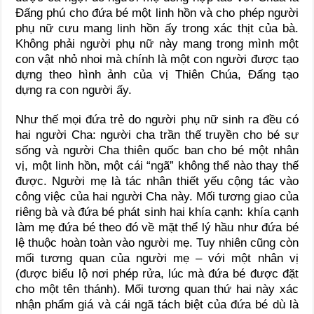
Đấng phú cho đứa bé một linh hồn và cho phép người
phụ nữ cưu mang linh hồn ấy trong xác thịt của bà.
Không phải người phụ nữ này mang trong mình một
con vật nhỏ nhoi mà chính là một con người được tạo
dựng theo hình ảnh của vị Thiên Chúa, Đấng tạo
dựng ra con người ấy.
Như thế mọi đứa trẻ do người phụ nữ sinh ra đều có
hai người Cha: người cha trần thế truyền cho bé sự
sống và người Cha thiên quốc ban cho bé một nhân
vị, một linh hồn, một cái “ngã” không thể nào thay thế
được. Người mẹ là tác nhân thiết yếu cộng tác vào
công việc của hai người Cha này. Mối tương giao của
riêng bà và đứa bé phát sinh hai khía cạnh: khía cạnh
làm mẹ đứa bé theo đó về mặt thể lý hầu như đứa bé
lệ thuộc hoàn toàn vào người mẹ. Tuy nhiên cũng còn
mối tương quan của người mẹ – với một nhân vị
(được biểu lộ nơi phép rửa, lúc mà đứa bé được đặt
cho một tên thánh). Mối tương quan thứ hai này xác
nhận phẩm giá và cái ngã tách biệt của đứa bé dù là