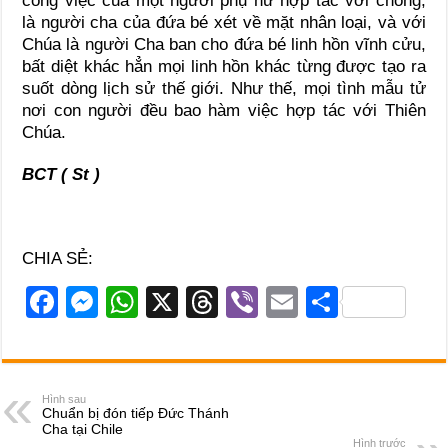
công việc của một người phụ nữ hợp tác với chồng,
là người cha của đứa bé xét về mặt nhân loại, và với
Chúa là người Cha ban cho đứa bé linh hồn vĩnh cửu,
bất diệt khác hẳn mọi linh hồn khác từng được tạo ra
suốt dòng lịch sử thế giới. Như thế, mọi tình mẫu tử
nơi con người đều bao hàm việc hợp tác với Thiên
Chúa.
BCT ( St )
CHIA SẺ:
F
M
W
X
T
Vi
E
S
a
e
h
hr
b
m
h
c
ss
at
e
er
ail
ar
e
e
s
a
e
Hình sau
Chuẩn bị đón tiếp Đức Thánh
b
n
A
d
Cha tại Chile
Hình trước