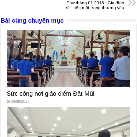
o
g
p
s
Thư tháng 01.2018 : Gia đình
trẻ : nên một trong thương yêu
o
er
p
Bài cùng chuyên mục
k
Sức sống nơi giáo điểm Đất Mũi
06/08/2026