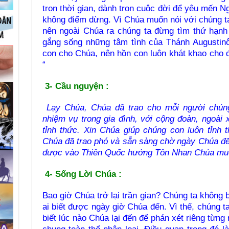
trọn thời gian, dành trọn cuộc đời để yêu mến N
không điểm dừng. Vì Chúa muốn nói với chúng ta:
nên ngoài Chúa ra chúng ta đừng tìm thứ hạnh
gắng sống những tâm tình của Thánh Augustin
con cho Chúa, nên hồn con luôn khát khao cho 
“
3- Cầu nguyện
:
Lạy Chúa, Chúa đã trao cho mỗi người chúng
nhiệm vụ trong gia đình, với cộng đoàn, ngoài 
tỉnh thức. Xin Chúa giúp chúng con luôn tỉnh
Chúa đã trao phó và sẵn sàng chờ ngày Chúa đ
được vào Thiên Quốc hưởng Tôn Nhan Chúa muô
4- Sống Lời Chúa :
Bao giờ Chúa trở lại trần gian? Chúng ta không 
ai biết được ngày giờ Chúa đến. Vì thế, chúng ta
biết lúc nào Chúa lại đến để phán xét riêng từn