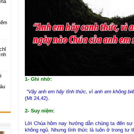
ina
iểm
chỉ
ình
i
1- Ghi nhớ:
Sáu
“Vậy anh em hãy tỉnh thức, vì anh em không bi
(Mt 24,42).
2- Suy niệm:
Lời Chúa hôm nay hướng dẫn chúng ta đến sự tỉ
không ngủ. Nhưng tỉnh thức là luôn ở trong tư 