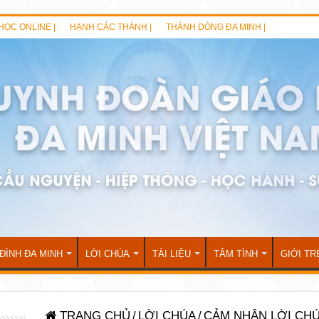
HỌC ONLINE |
HẠNH CÁC THÁNH |
THÁNH DÒNG ĐA MINH |
 ĐÌNH ĐA MINH
LỜI CHÚA
TÀI LIỆU
TÂM TÌNH
GIỚI TR
TRANG CHỦ
/
LỜI CHÚA
/
CẢM NHẬN LỜI CH