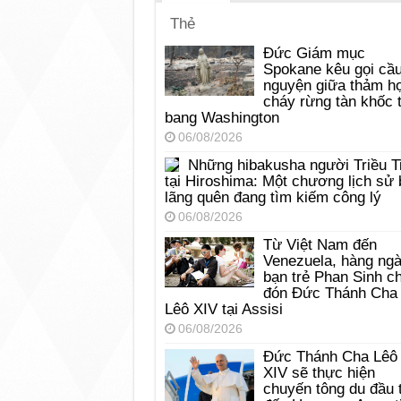
Thẻ
Đức Giám mục
Spokane kêu gọi cầ
nguyện giữa thảm h
cháy rừng tàn khốc t
bang Washington
06/08/2026
Những hibakusha người Triều T
tại Hiroshima: Một chương lịch sử 
lãng quên đang tìm kiếm công lý
06/08/2026
Từ Việt Nam đến
Venezuela, hàng ng
bạn trẻ Phan Sinh c
đón Đức Thánh Cha
Lêô XIV tại Assisi
06/08/2026
Đức Thánh Cha Lêô
XIV sẽ thực hiện
chuyến tông du đầu 