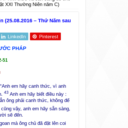
ật XXI Thường Niên năm C)
ến (25.08.2016 – Thứ Năm sau
LinkedIn
Pinterest
NƯỚC PHÁP
2-51
u
 “Anh em hãy canh thức, vì anh
43
n.
Anh em hãy biết điều này :
hẳn ông phải canh thức, không để
cũng vậy, anh em hãy sẵn sàng,
ười sẽ đến.
ngoan mà ông chủ đã đặt lên coi