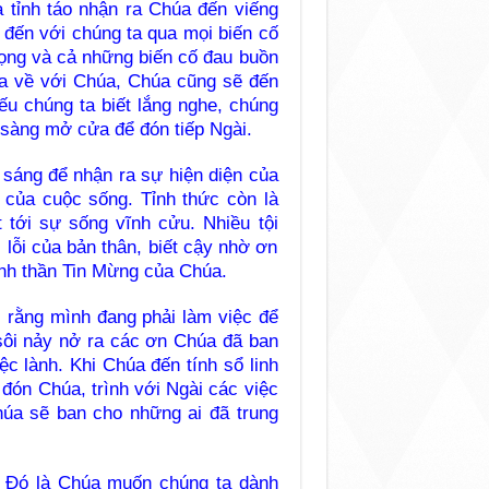
à tỉnh táo nhận ra Chúa đến viếng
 đến với chúng ta qua mọi biến cố
ọng và cả những biến cố đau buồn
ta về với Chúa, Chúa cũng sẽ đến
ếu chúng ta biết lắng nghe, chúng
sàng mở cửa để đón tiếp Ngài.
 sáng để nhận ra sự hiện diện của
 của cuộc sống. Tỉnh thức còn là
t tới sự sống vĩnh cửu. Nhiều tội
i lỗi của bản thân, biết cậy nhờ ơn
inh thần Tin Mừng của Chúa.
c rằng mình đang phải làm việc để
sôi nảy nở ra các ơn Chúa đã ban
iệc lành. Khi Chúa đến tính sổ linh
 đón Chúa, trình với Ngài các việc
úa sẽ ban cho những ai đã trung
. Đó là Chúa muốn chúng ta dành