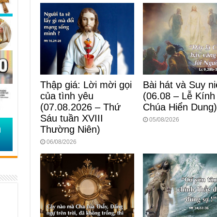
k
Bài hát và Suy n
Thập giá: Lời mời gọi
(06.08 – Lễ Kính
của tình yêu
Chúa Hiển Dung
(07.08.2026 – Thứ
Sáu tuần XVIII
05/08/2026
Thường Niên)
06/08/2026