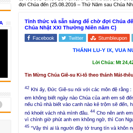
đợi Chúa đến (25.08.2016 – Thứ Năm sau Chúa Nh
Tỉnh thức và sẵn sàng để chờ đợi Chúa đ
A
Chúa Nhật XXI Thường Niên năm C)
Facebook
Twitter
Stumbleupon
THÁNH LU-Y IX, VUA 
Lời Chúa: Mt 24,4
Tin Mừng Chúa Giê-su Ki-tô theo thánh Mát-thê
42
Khi ấy, Đức Giê-su nói với các môn đệ rằng :
em không biết ngày nào Chúa của anh em sẽ đế
d
nếu chủ nhà biết vào canh nào kẻ trộm sẽ đến, 
44
nó khoét vách nhà mình đâu.
Cho nên anh em 
vì chính giờ phút anh em không ngờ, thì Con Ng
45
“Vậy thì ai là người đầy tớ trung tín và khôn 