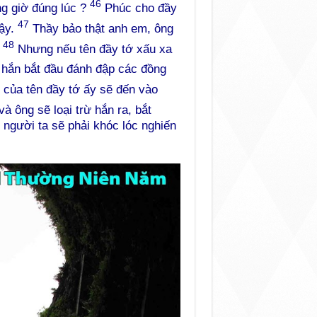
46
ng giờ đúng lúc ?
Phúc cho đầy
47
vậy.
Thầy bảo thật anh em, ông
48
.
Nhưng nếu tên đầy tớ xấu xa
 hắn bắt đầu đánh đập các đồng
của tên đầy tớ ấy sẽ đến vào
à ông sẽ loại trừ hắn ra, bắt
 người ta sẽ phải khóc lóc nghiến