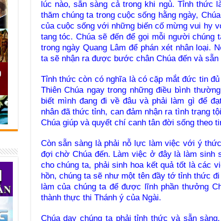
lúc nào, sẵn sàng cả trong khi ngủ. Tỉnh thức l
thăm chúng ta trong cuộc sống hằng ngày, Chúa
của cuộc sống với những biến cố mừng vui hy v
tang tóc. Chúa sẽ đến để gọi mỗi người chúng 
trong ngày Quang Lâm để phán xét nhân loại. N
ta sẽ nhận ra được bước chân Chúa đến và sẵn 
Tỉnh thức còn có nghĩa là có cặp mắt đức tin đủ
Thiên Chúa ngay trong những điều bình thường
biết mình đang đi về đâu và phải làm gì để đạ
nhân đã thức tỉnh, can đảm nhận ra tình trạng tộ
Chúa giúp và quyết chí canh tân đời sống theo t
Còn sẵn sàng là phải nỗ lực làm việc với ý thứ
đợi chờ Chúa đến. Làm việc ở đây là làm sinh 
cho chúng ta, phải sinh hoa kết quả tốt là các v
hồn, chúng ta sẽ như một tên đầy tớ tỉnh thức đi
làm của chúng ta để được lĩnh phần thưởng Ch
thành thực thi Thánh ý của Ngài.
Chúa dạy chúng ta phải tỉnh thức và sẵn sàng