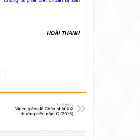
à chúng ta phải biết chuẩn bị sẵn
HOÀI THANH
Hình trước
Video giảng lễ Chúa nhật XXI
thường niên năm C (2016)