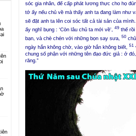
sóc gia nhân, để cấp phát lương thực cho họ đú
tớ ấy nếu chủ về mà thấy anh ta đang làm như 
sẽ đặt anh ta lên coi sóc tất cả tài sản của mình
u
49
ọa
ấy nghĩ bụng : ‘Còn lâu chủ ta mới về’,
thế rồi
ại
50
bạn, và chè chén với những bọn say sưa,
chủ 
51
ngày hắn không chờ, vào giờ hắn không biết,
v
chung số phận với những tên đạo đức giả : ở đó,
iên
răng.”
bị
àn
hờ
tiên