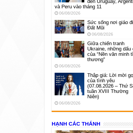
đến Uruguay, Argent
và Peru vào tháng 11
06/08/2026
Sức sống nơi giáo đ
Đất Mũi
06/08/2026
Giữa chiến tranh
Ukraine, những dấu 
của “Nền văn minh t
thương”
06/08/2026
Thập giá: Lời mời gọ
của tình yêu
(07.08.2026 – Thứ 
tuần XVIII Thường
Niên)
06/08/2026
HẠNH CÁC THÁNH