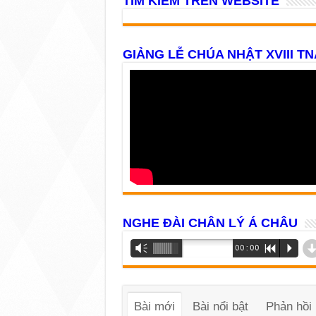
TÌM KIẾM TRÊN WEBSITE
GIẢNG LỄ CHÚA NHẬT XVIII TN
NGHE ĐÀI CHÂN LÝ Á CHÂU
Trình
Vm
00:00
R
P
phát
âm
thanh
Bài mới
Bài nổi bật
Phản hồi