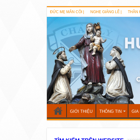
ĐỨC MẸ MÂN CÔI |
NGHE GIẢNG LỄ |
THẦN 
GIỚI THIỆU
THÔNG TIN
GIA