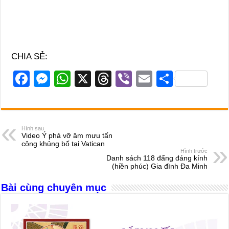
CHIA SẺ:
F
M
W
X
T
Vi
E
S
a
e
h
hr
b
m
h
c
ss
at
e
er
ail
ar
e
e
s
a
e
Hình sau
Video Ý phá vỡ âm mưu tấn
b
n
A
d
công khủng bố tại Vatican
Hình trước
o
g
p
s
Danh sách 118 đấng đáng kính
(hiền phúc) Gia đình Đa Minh
o
er
p
Bài cùng chuyên mục
k