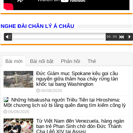
NGHE ĐÀI CHÂN LÝ Á CHÂU
Trình
Vm
00:00
R
P
phát
âm
thanh
Bài mới
Bài nổi bật
Phản hồi
Thẻ
Đức Giám mục Spokane kêu gọi cầu
nguyện giữa thảm họa cháy rừng tàn
khốc tại bang Washington
06/08/2026
Những hibakusha người Triều Tiên tại Hiroshima:
Một chương lịch sử bị lãng quên đang tìm kiếm công lý
06/08/2026
Từ Việt Nam đến Venezuela, hàng ngàn
bạn trẻ Phan Sinh chờ đón Đức Thánh
Cha Lêô XIV tại Assisi