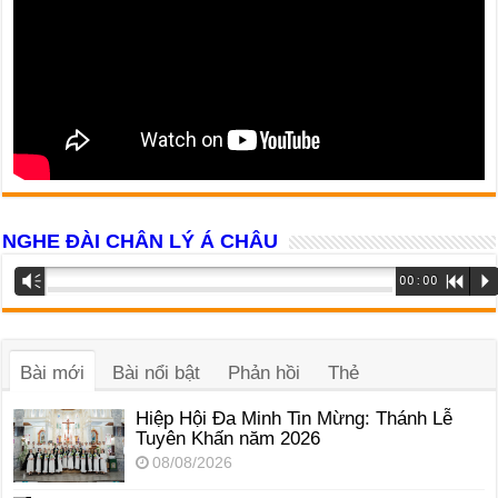
NGHE ĐÀI CHÂN LÝ Á CHÂU
Trình
Vm
00:00
R
P
phát
âm
thanh
Bài mới
Bài nổi bật
Phản hồi
Thẻ
Hiệp Hội Đa Minh Tin Mừng: Thánh Lễ
Tuyên Khấn năm 2026
08/08/2026