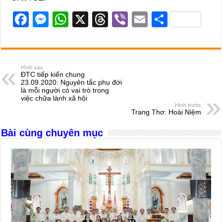
F
M
W
X
T
Vi
E
S
a
e
h
hr
b
m
h
c
ss
at
e
er
ail
ar
e
e
s
a
e
Hình sau
ĐTC tiếp kiến chung
b
n
A
d
23.09.2020: Nguyên tắc phụ đới
là mỗi người có vai trò trong
o
g
p
s
việc chữa lành xã hội
Hình trước
o
er
p
Trang Thơ: Hoài Niệm
k
Bài cùng chuyên mục