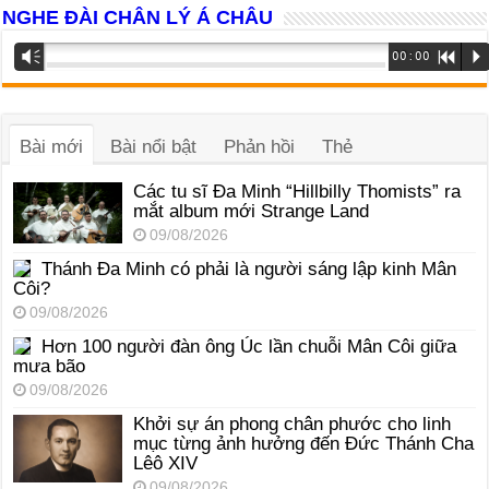
NGHE ĐÀI CHÂN LÝ Á CHÂU
Trình
Vm
00:00
R
P
phát
âm
thanh
Bài mới
Bài nổi bật
Phản hồi
Thẻ
Các tu sĩ Đa Minh “Hillbilly Thomists” ra
mắt album mới Strange Land
09/08/2026
Thánh Đa Minh có phải là người sáng lập kinh Mân
Côi?
09/08/2026
Hơn 100 người đàn ông Úc lần chuỗi Mân Côi giữa
mưa bão
09/08/2026
Khởi sự án phong chân phước cho linh
mục từng ảnh hưởng đến Đức Thánh Cha
Lêô XIV
09/08/2026