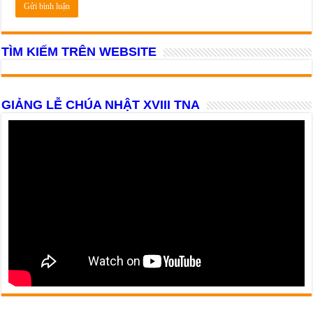
TÌM KIẾM TRÊN WEBSITE
GIẢNG LỄ CHÚA NHẬT XVIII TNA