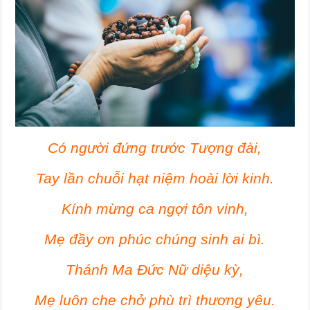
Có người đứng trước Tượng đài,
Tay lần chuỗi hạt niệm hoài lời kinh.
Kính mừng ca ngợi tôn vinh,
Mẹ đầy ơn phúc chúng sinh ai bì.
Thánh Ma Đức Nữ diệu kỳ,
Mẹ luôn che chở phù trì thương yêu.