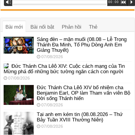
Trình
Vm
00:00
R
P
phát
âm
thanh
Bài mới
Bài nổi bật
Phản hồi
Thẻ
Sáng đèn – mặn muối (08.08 – Lễ Trọng
Thánh Đa Minh, Tổ Phụ Dòng Anh Em
Giảng Thuyết)
07/08/2026
Đức Thánh Cha Lêô XIV: Cuộc cách mạng của Tin
Mừng phá đổ những bức tường ngăn cách con người
07/08/2026
Đức Thánh Cha Lêô XIV bổ nhiệm cha
Benjamin Earl, OP làm Tham vấn viên Bộ
Đời sống Thánh hiến
07/08/2026
Tại anh em kém tin (08.08.2026 – Thứ
Bảy Tuần XVIII Thường Niên)
07/08/2026