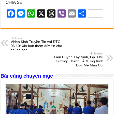
CHIA SẺ:
F
M
W
X
T
Vi
E
S
a
e
h
hr
b
m
h
c
ss
at
e
er
ail
ar
e
e
s
a
e
Hình sau
Video Kinh Truyền Tin với ĐTC
b
n
A
d
06.10: Xin ban thêm đức tin cho
chúng con
o
g
p
s
Hình trước
Liên Huynh Tây Ninh, Gp. Phú
o
er
p
Cường: Thánh Lễ Mừng Kính
Đức Mẹ Mân Côi
k
Bài cùng chuyên mục