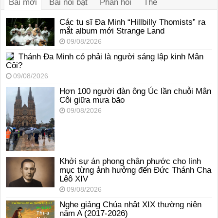
Bài mới
Bài nổi bật
Phản hồi
Thẻ
Các tu sĩ Đa Minh “Hillbilly Thomists” ra
mắt album mới Strange Land
09/08/2026
Thánh Đa Minh có phải là người sáng lập kinh Mân
Côi?
09/08/2026
Hơn 100 người đàn ông Úc lần chuỗi Mân
Côi giữa mưa bão
09/08/2026
Khởi sự án phong chân phước cho linh
mục từng ảnh hưởng đến Đức Thánh Cha
Lêô XIV
09/08/2026
Nghe giảng Chúa nhật XIX thường niên
năm A (2017-2026)