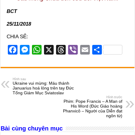
BCT
25/11/2018
CHIA SẺ:
F
M
W
X
T
Vi
E
S
a
e
h
hr
b
m
h
c
ss
at
e
er
ail
ar
e
e
s
a
e
Hình sau
Ukraine vui mừng: Máu thánh
b
n
A
d
Januarius hoá lỏng trên tay Đức
Tổng Giám Mục Sviatoslav
o
g
p
s
Hình trước
Phim: Pope Francis – A Man of
o
er
p
His Word (Đức Giáo hoàng
Phanxicô – Người của Diễn đạt
k
ngôn từ)
Bài cùng chuyên mục