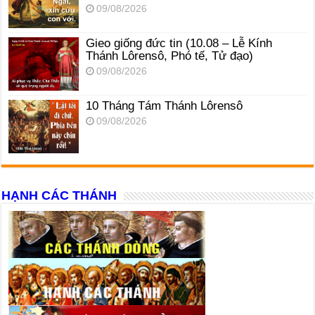
09/08/2026
Gieo giống đức tin (10.08 – Lễ Kính
Thánh Lôrensô, Phó tế, Tử đạo)
09/08/2026
10 Tháng Tám Thánh Lôrensô
09/08/2026
HẠNH CÁC THÁNH