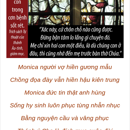
Monica người vợ hiền gương mẫu
Chồng đọa đày vẫn hiền hậu kiên trung
Monica đức tin thật anh hùng
Sống hy sinh luôn phục tùng nhẫn nhục
Bằng nguyện cầu và vâng phục