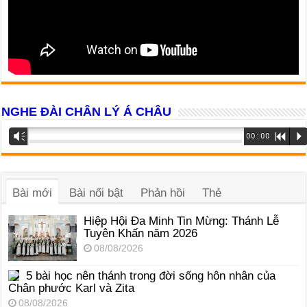
NGHE ĐÀI CHÂN LÝ Á CHÂU
Trình
Vm
00:00
R
P
phát
âm
thanh
Bài mới
Bài nổi bật
Phản hồi
Thẻ
Hiệp Hội Đa Minh Tin Mừng: Thánh Lễ
Tuyên Khấn năm 2026
08/08/2026
5 bài học nên thánh trong đời sống hôn nhân của
Chân phước Karl và Zita
08/08/2026