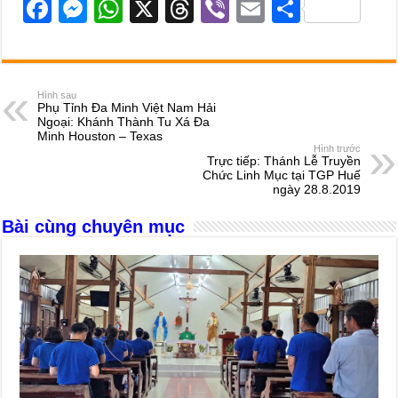
F
M
W
X
T
Vi
E
S
a
e
h
hr
b
m
h
c
ss
at
e
er
ail
ar
e
e
s
a
e
Hình sau
Phụ Tỉnh Đa Minh Việt Nam Hải
b
n
A
d
Ngoại: Khánh Thành Tu Xá Đa
Minh Houston – Texas
o
g
p
s
Hình trước
Trực tiếp: Thánh Lễ Truyền
o
er
p
Chức Linh Mục tại TGP Huế
ngày 28.8.2019
k
Bài cùng chuyên mục