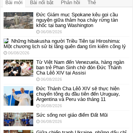
Bài mới
Bài nổi bật
Phản hồi
Thẻ
Đức Giám mục Spokane kêu gọi cầu
nguyện giữa thảm họa cháy rừng tàn
khốc tại bang Washington
06/08/2026
Những hibakusha người Triều Tiên tại Hiroshima:
Một chương lịch sử bị lãng quên đang tìm kiếm công lý
06/08/2026
Từ Việt Nam đến Venezuela, hàng ngàn
bạn trẻ Phan Sinh chờ đón Đức Thánh
Cha Lêô XIV tại Assisi
06/08/2026
Đức Thánh Cha Lêô XIV sẽ thực hiện
chuyến tông du đầu tiên đến Uruguay,
Argentina và Peru vào tháng 11
06/08/2026
Sức sống nơi giáo điểm Đất Mũi
06/08/2026
Giữa chiến tranh Ukraine, những dấu chỉ