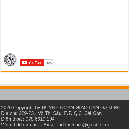
2026 Copyright by HUYNH ĐOÀN GIÁO DÂN ĐA MINH
Địa chỉ: 229-231 Võ Thị Sáu, P.7, Q.3, Sài Gòn
Điện thoại: 078 6610 194
Web: hddmvn.net - Email: hddmvnnet@gmail.com