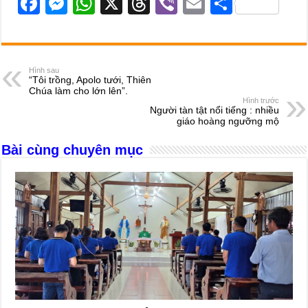
F
M
W
X
T
Vi
E
S
a
e
h
hr
b
m
h
c
ss
at
e
er
ail
ar
e
e
s
a
e
Hình sau
“Tôi trồng, Apolo tưới, Thiên
b
n
A
d
Chúa làm cho lớn lên”.
Hình trước
o
g
p
s
Người tàn tật nổi tiếng : nhiều
giáo hoàng ngưỡng mộ
o
er
p
Bài cùng chuyên mục
k