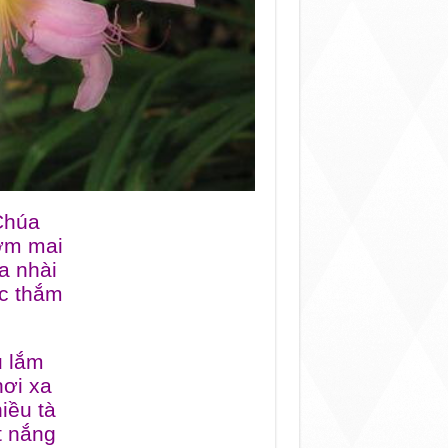
u Chúa
 sớm mai
a nhài
sắc thắm
u lắm
ơi xa
hiều tà
ắt nắng