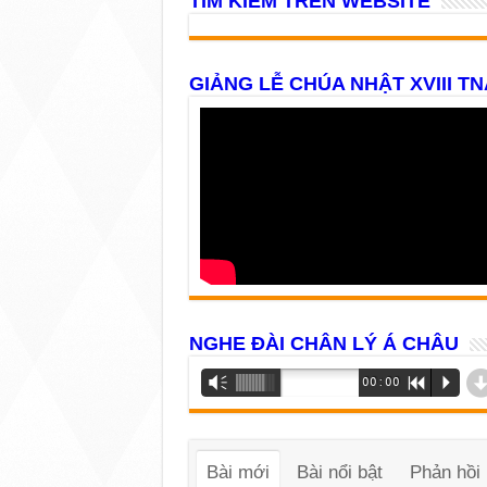
TÌM KIẾM TRÊN WEBSITE
GIẢNG LỄ CHÚA NHẬT XVIII TN
NGHE ĐÀI CHÂN LÝ Á CHÂU
Trình
Vm
00:00
R
P
phát
âm
thanh
Bài mới
Bài nổi bật
Phản hồi