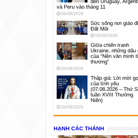
đến Uruguay, Argent
và Peru vào tháng 11
06/08/2026
Sức sống nơi giáo đ
Đất Mũi
06/08/2026
Giữa chiến tranh
Ukraine, những dấu 
của “Nền văn minh t
thương”
06/08/2026
Thập giá: Lời mời gọ
của tình yêu
(07.08.2026 – Thứ 
tuần XVIII Thường
Niên)
06/08/2026
HẠNH CÁC THÁNH