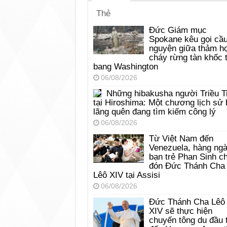
Thẻ
Đức Giám mục
Spokane kêu gọi cầ
nguyện giữa thảm h
cháy rừng tàn khốc t
bang Washington
06/08/2026
Những hibakusha người Triều T
tại Hiroshima: Một chương lịch sử 
lãng quên đang tìm kiếm công lý
06/08/2026
Từ Việt Nam đến
Venezuela, hàng ng
bạn trẻ Phan Sinh c
đón Đức Thánh Cha
Lêô XIV tại Assisi
06/08/2026
Đức Thánh Cha Lêô
XIV sẽ thực hiện
chuyến tông du đầu 