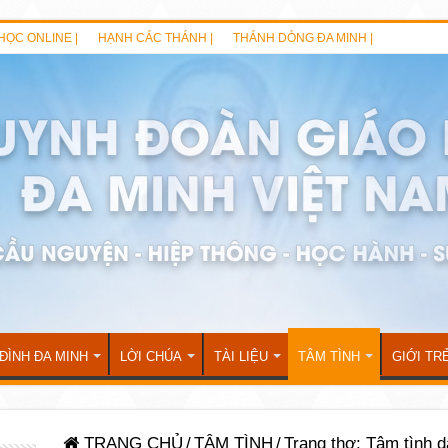
HỌC ONLINE |
HẠNH CÁC THÁNH |
THÁNH DÒNG ĐA MINH |
 ĐÌNH ĐA MINH
LỜI CHÚA
TÀI LIỆU
TÂM TÌNH
GIỚI TR
TRANG CHỦ
/
TÂM TÌNH
/
Trang thơ: Tâm tình 