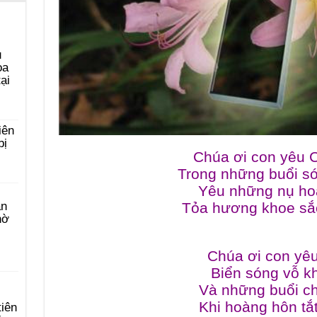
u
ọa
ại
iên
bị
Chúa ơi con yê
Trong những buổi
Yêu những nụ ho
Tỏa hương khoe 
àn
hờ
Chúa ơi con yê
Biển sóng vỗ kh
Và những buổi c
Khi hoàng hôn t
tiên