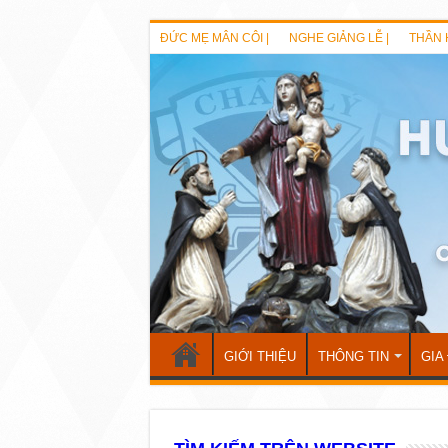
ĐỨC MẸ MÂN CÔI |
NGHE GIẢNG LỄ |
THẦN 
GIỚI THIỆU
THÔNG TIN
GIA