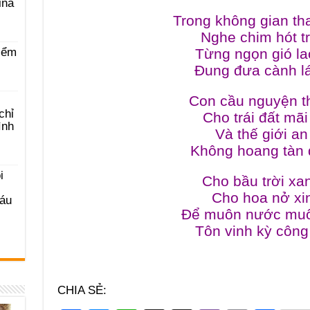
ina
Trong không gian t
Nghe chim hót tr
Từng ngọn gió l
iểm
Đung đưa cành l
Con cầu nguyện t
chỉ
Cho trái đất mã
ình
Và thế giới an
Không hoang tàn
i
Cho bầu trời x
Cho hoa nở xin
Sáu
Để muôn nước mu
Tôn vinh kỳ cô
CHIA SẺ: