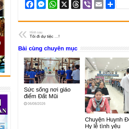
F
M
W
X
T
Vi
E
S
a
e
h
hr
b
m
h
c
ss
at
e
er
ail
ar
e
e
s
a
e
Hình sau
Tôi đi dự tiệc …!
b
n
A
d
Bài cùng chuyên mục
o
g
p
s
o
er
p
k
Sức sống nơi giáo
điểm Đất Mũi
06/08/2026
Chuyện Huynh Đ
Hy lễ tình yêu