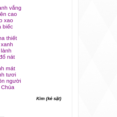
hanh vắng
ên cao
ao xao
á biếc
ha thiết
i xanh
 lành
 đổ nát
anh mát
h tươi
ôn người
ng Chúa
Kim (kẻ sặt)