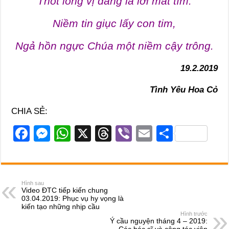
Thót lòng vị đắng lả lơi mắt tìm.
Niềm tin giục lấy con tim,
Ngả hồn ngực Chúa một niềm cậy trông.
19.2.2019
Tình Yêu Hoa Cỏ
CHIA SẺ:
F
M
W
X
T
Vi
E
S
a
e
h
hr
b
m
h
c
ss
at
e
er
ail
ar
e
e
s
a
e
Hình sau
Video ĐTC tiếp kiến chung
b
n
A
d
03.04.2019: Phục vụ hy vọng là
kiến tạo những nhịp cầu
o
g
p
s
Hình trước
Ý cầu nguyện tháng 4 – 2019: