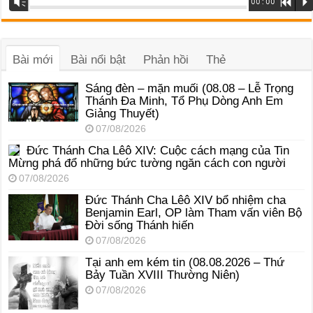
Vm
00:00
R
P
phát
âm
thanh
Bài mới
Bài nổi bật
Phản hồi
Thẻ
Sáng đèn – mặn muối (08.08 – Lễ Trọng
Thánh Đa Minh, Tổ Phụ Dòng Anh Em
Giảng Thuyết)
07/08/2026
Đức Thánh Cha Lêô XIV: Cuộc cách mạng của Tin
Mừng phá đổ những bức tường ngăn cách con người
07/08/2026
Đức Thánh Cha Lêô XIV bổ nhiệm cha
Benjamin Earl, OP làm Tham vấn viên Bộ
Đời sống Thánh hiến
07/08/2026
Tại anh em kém tin (08.08.2026 – Thứ
Bảy Tuần XVIII Thường Niên)
07/08/2026