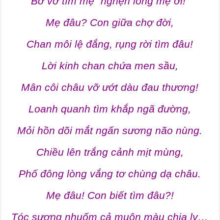
Bơ vơ tìm mẹ “nghẹn lòng mẹ ơi!”
Mẹ đâu? Con giữa chợ đời,
Chan môi lệ đắng, rụng rời tìm đâu!
Lời kinh chan chứa men sầu,
Mân côi châu vỡ ướt dàu đau thương!
Loanh quanh tìm khắp ngã đường,
Mỏi hồn dõi mắt ngấn sương não nùng.
Chiều lên trắng cảnh mịt mùng,
Phố đông lòng vắng tơ chùng dạ châu.
Mẹ đâu! Con biết tìm đâu?!
Tóc sương nhuốm cả muôn màu chia ly…