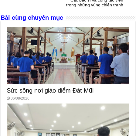
o
er
p
Các bác sĩ và cộng tác viên
trong những vùng chiến tranh
k
Bài cùng chuyên mục
Sức sống nơi giáo điểm Đất Mũi
06/08/2026