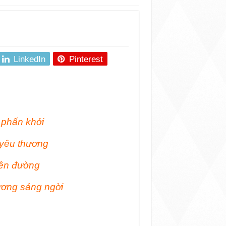
LinkedIn
Pinterest
 phấn khởi
 yêu thương
rên đường
ương sáng ngời