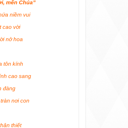
i, mến Chúa”
hứa niềm vui
 cao vời
đời nở hoa
 tôn kính
ính cao sang
n đàng
tràn nơi con
hân thiết