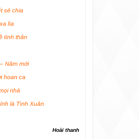
t sẻ chia
xa lìa
ề tình thân
 – Năm mới
i hoan ca
mọi nhà
ính là Tình Xuân
Hoài thanh