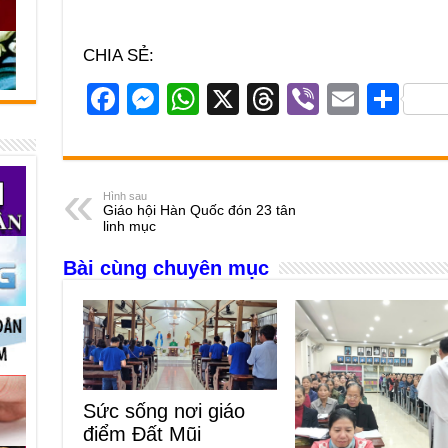
CHIA SẺ:
F
M
W
X
T
Vi
E
S
a
e
h
hr
b
m
h
c
ss
at
e
er
ail
ar
e
e
s
a
e
Hình sau
Giáo hội Hàn Quốc đón 23 tân
b
n
A
d
linh mục
o
g
p
s
Bài cùng chuyên mục
o
er
p
k
Sức sống nơi giáo
điểm Đất Mũi