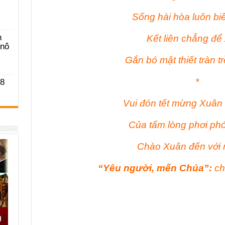
Sống hài hòa luôn biế
n
Kết liên chẳng để 
-nô
Gắn bó mật thiết tràn tr
*
 8
Vui đón tết mừng Xuân
Của tấm lòng phơi phớ
Chào Xuân đến với 
“Yêu người, mến Chúa”:
ch