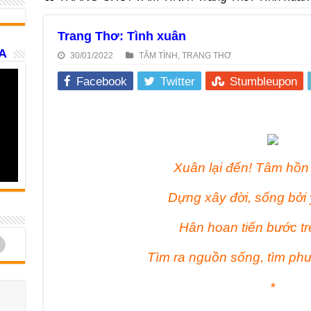
Trang Thơ: Tình xuân
A
30/01/2022
TÂM TÌNH
,
TRANG THƠ
Facebook
Twitter
Stumbleupon
Xuân lại đến! Tâm hồn
Dựng xây đời, sống bởi
Hân hoan tiến bước t
d
Tìm ra nguồn sống, tìm ph
*