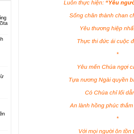
Luôn thực hiện:
“Yêu ngườ
Sống chân thành chan c
ống
Zita
Yêu thương hiệp nhất
nh
Thực thi đức ái cuộc 
*
Yêu mến Chúa ngợi ca
Từ
Tựa nương Ngài quyền b
Có Chúa chỉ lối dẫ
An lành hồng phúc thắm 
ên
*
Với mọi người ôn tồn t