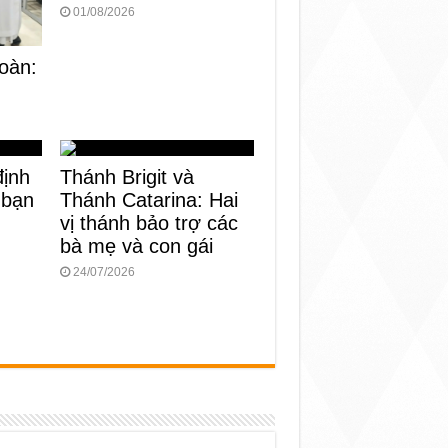
01/08/2026
oàn:
định
Thánh Brigit và
 bạn
Thánh Catarina: Hai
vị thánh bảo trợ các
bà mẹ và con gái
24/07/2026