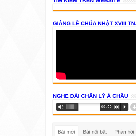
TÌM KIẾM TRÊN WEBSITE
GIẢNG LỄ CHÚA NHẬT XVIII TN
NGHE ĐÀI CHÂN LÝ Á CHÂU
Trình
Vm
00:00
R
P
phát
âm
thanh
Bài mới
Bài nổi bật
Phản hồi