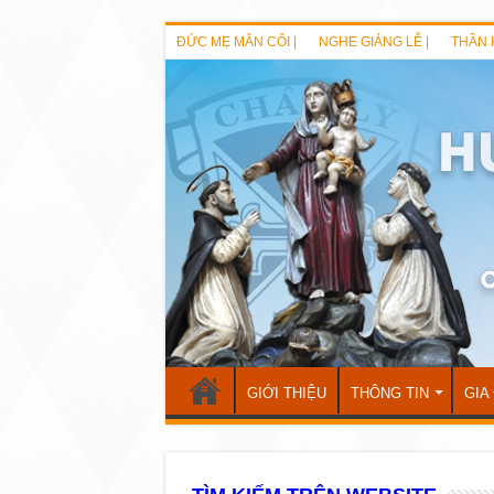
ĐỨC MẸ MÂN CÔI |
NGHE GIẢNG LỄ |
THẦN 
GIỚI THIỆU
THÔNG TIN
GIA