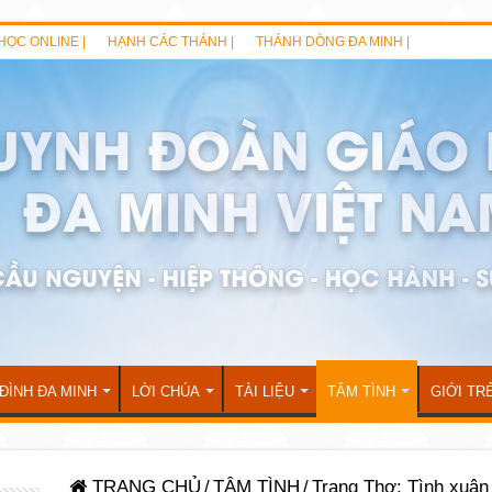
HỌC ONLINE |
HẠNH CÁC THÁNH |
THÁNH DÒNG ĐA MINH |
 ĐÌNH ĐA MINH
LỜI CHÚA
TÀI LIỆU
TÂM TÌNH
GIỚI TR
TRANG CHỦ
/
TÂM TÌNH
/
Trang Thơ: Tình xuân