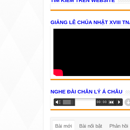
TÌM KIẾM TRÊN WEBSITE
GIẢNG LỄ CHÚA NHẬT XVIII TN
NGHE ĐÀI CHÂN LÝ Á CHÂU
Trình
Vm
00:00
R
P
phát
âm
thanh
Bài mới
Bài nổi bật
Phản hồi