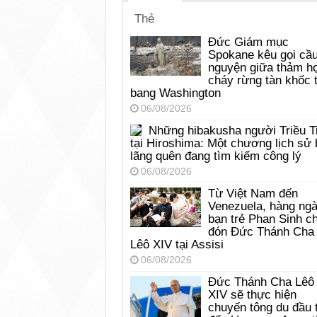
Thẻ
Đức Giám mục
Spokane kêu gọi cầ
nguyện giữa thảm h
cháy rừng tàn khốc t
bang Washington
06/08/2026
Những hibakusha người Triều T
tại Hiroshima: Một chương lịch sử 
lãng quên đang tìm kiếm công lý
06/08/2026
Từ Việt Nam đến
Venezuela, hàng ng
bạn trẻ Phan Sinh c
đón Đức Thánh Cha
Lêô XIV tại Assisi
06/08/2026
Đức Thánh Cha Lêô
XIV sẽ thực hiện
chuyến tông du đầu 