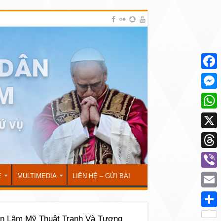
Face
Mess
What
X
Thre
Viber
Ẻ
MULTIMEDIA
LIÊN HỆ – GỬI BÀI
Emai
Shar
ển Lãm Mỹ Thuật Tranh Và Tượng