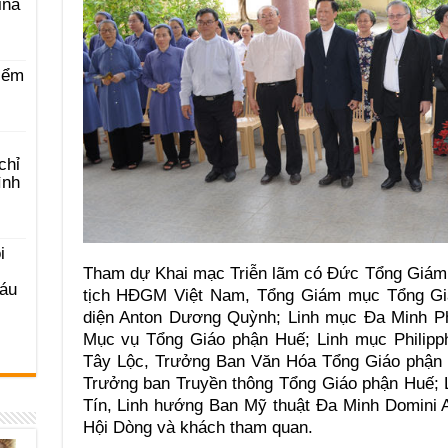
ina
iểm
chỉ
ình
i
Tham dự Khai mạc Triễn lãm có Đức Tổng Giám
Sáu
tịch HĐGM Việt Nam, Tổng Giám mục Tổng Gi
diện Anton Dương Quỳnh; Linh mục Đa Minh P
Mục vụ Tổng Giáo phận Huế; Linh mục Philipp
Tây Lộc, Trưởng Ban Văn Hóa Tổng Giáo phận 
Trưởng ban Truyền thông Tổng Giáo phận Huế;
Tín, Linh hướng Ban Mỹ thuật Đa Minh Domini A
Hội Dòng và khách tham quan.