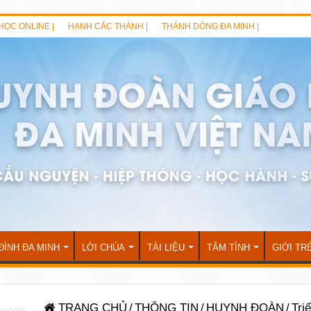
HỌC ONLINE |
HẠNH CÁC THÁNH |
THÁNH DÒNG ĐA MINH |
ĐÌNH ĐA MINH
LỜI CHÚA
TÀI LIỆU
TÂM TÌNH
GIỚI TR
TRANG CHỦ
/
THÔNG TIN
/
HUYNH ĐOÀN
/
Tri