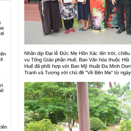
u
ọa
ại
Nhân dịp Đại lễ Đức Mẹ Hồn Xác lên trời, chiều
iên
bị
vụ Tổng Giáo phận Huế, Ban Văn hóa thuộc Hội
Huế đã phối hợp với Ban Mỹ thuật Đa Minh Domi
Tranh và Tượng với chủ đề “Về Bên Mẹ” từ ngày 
àn
hờ
tiên