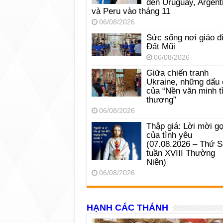
đến Uruguay, Argent
và Peru vào tháng 11
06/08/2026
Sức sống nơi giáo đ
Đất Mũi
06/08/2026
Giữa chiến tranh
Ukraine, những dấu 
của “Nền văn minh t
thương”
06/08/2026
Thập giá: Lời mời gọ
của tình yêu
(07.08.2026 – Thứ 
tuần XVIII Thường
Niên)
06/08/2026
HẠNH CÁC THÁNH