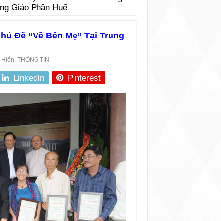
ổng Giáo Phận Huế
hủ Đề “Về Bên Mẹ” Tại Trung
 Hiển
,
THÔNG TIN
LinkedIn
Pinterest