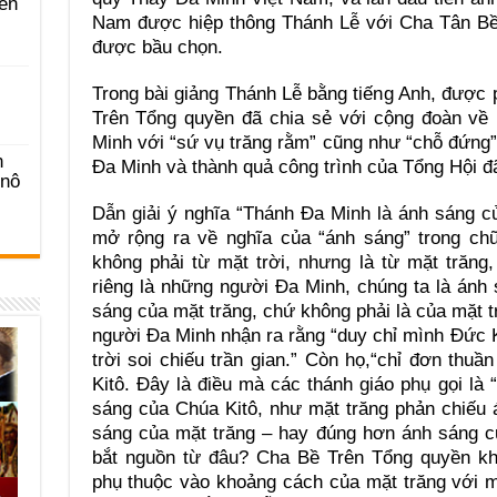
ên
Nam được hiệp thông Thánh Lễ với Cha Tân B
được bầu chọn.
Trong bài giảng Thánh Lễ bằng tiếng Anh, được p
Trên Tổng quyền đã chia sẻ với cộng đoàn về 
Minh với “sứ vụ trăng rằm” cũng như “chỗ đứng”
n
Đa Minh và thành quả công trình của Tổng Hội đ
-nô
Dẫn giải ý nghĩa “Thánh Đa Minh là ánh sáng 
mở rộng ra về nghĩa của “ánh sáng” trong chữ
không phải từ mặt trời, nhưng là từ mặt trăng,
riêng là những người Đa Minh, chúng ta là ánh
sáng của mặt trăng, chứ không phải là của mặt 
người Đa Minh nhận ra rằng “duy chỉ mình Đức K
trời soi chiếu trần gian.” Còn họ,“chỉ đơn thu
Kitô. Đây là điều mà các thánh giáo phụ gọi là 
sáng của Chúa Kitô, như mặt trăng phản chiếu 
sáng của mặt trăng – hay đúng hơn ánh sáng c
bắt nguồn từ đâu? Cha Bề Trên Tổng quyền kh
phụ thuộc vào khoảng cách của mặt trăng với m