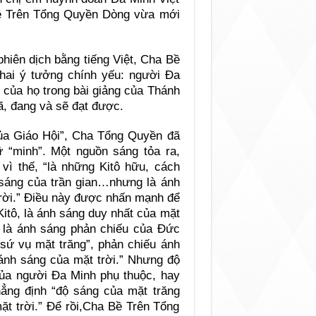
ề Trên Tổng Quyền Dòng vừa mới
hiên dịch bằng tiếng Việt, Cha Bề
hai ý tưởng chính yếu: người Đa
 của họ trong bài giảng của Thánh
ã, đang và sẽ đạt được.
của Giáo Hội”, Cha Tổng Quyền đã
 “minh”. Một nguồn sáng tỏa ra,
 vì thế, “là những Kitô hữu, cách
 sáng của trần gian…nhưng là ánh
trời.” Điều này được nhấn mạnh để
itô, là ánh sáng duy nhất của mặt
ần là ánh sáng phản chiếu của Đức
“sứ vụ mặt trăng”, phản chiếu ánh
ánh sáng của mặt trời.” Nhưng độ
ủa người Đa Minh phụ thuộc, hay
ẳng định “độ sáng của mặt trăng
ặt trời.” Để rồi,Cha Bề Trên Tổng