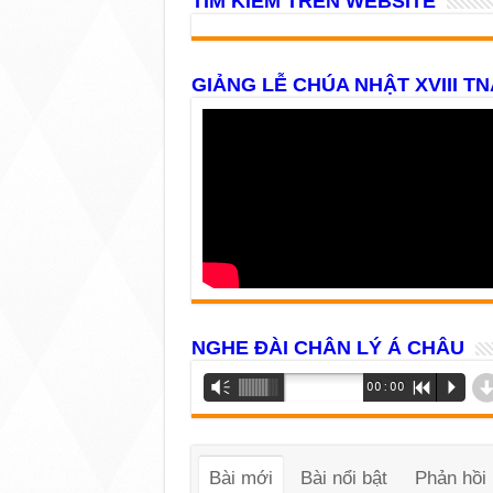
TÌM KIẾM TRÊN WEBSITE
GIẢNG LỄ CHÚA NHẬT XVIII TN
NGHE ĐÀI CHÂN LÝ Á CHÂU
Trình
Vm
00:00
R
P
phát
âm
thanh
Bài mới
Bài nổi bật
Phản hồi