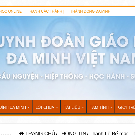
HỌC ONLINE |
HẠNH CÁC THÁNH |
THÁNH DÒNG ĐA MINH |
ĐÌNH ĐA MINH
LỜI CHÚA
TÀI LIỆU
TÂM TÌNH
GIỚI TR
TRANG CHỦ
/
THÔNG TIN
/
Thánh Lễ Bế mạc Tổ