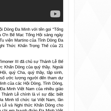
ội Dòng Đa Minh với tên gọi “Tổng
Tạ Ơn Bế Mạc Tổng Hội sáng ngày
 Tu viện Martino của Tỉnh Dòng Đa
ghi Thức Khấn Trọng Thể của 21
imoner III đã chủ sự Thánh Lễ Bế
c Khấn Dòng của quý thầy. Ngoài
i, quý Cha, quý thầy, tập sinh,
n số ước lượng người đến tham dự
inh của các Hội Dòng, Tỉnh Dòng,
Đa Minh Việt Nam của nhiều giáo
Thánh Lễ chính là vì sự đặc biệt
Đa Minh tổ chức tại Việt Nam, lần
h Lễ và Nghi thức Khấn Dòng cho
h chị em huynh đoàn Đa Minh Việt