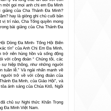
ền mời gọi mọi anh chị em Đa Minh
ài giảng của Cha Thánh Đa Minh?
ậm? hay là giòng ghi chú cuối bản
 vị trí nào, Cha Tổng quyền mong
trong bài giảng của Cha Thánh Đa
 Hội Dòng Đa Minh- Tổng Hội Biên
xác tín” của Anh Chị Em Đa Minh,
h trở nên hùng hồn và sống động
ói với cộng đoàn “ Chúng tôi, các
tỏ sự hiệp thông, như những người
 tuần lễ.” Và ngài nhấn mạnh về
i người trở về với cộng đoàn của
 Thánh Đa Minh, của Giáo Hội”, và
u tỏa ánh sáng của Chúa Kitô, Ngôi
đã chủ sự Nghi thức Khấn Trọng
ng Đa Minh Việt Nam.