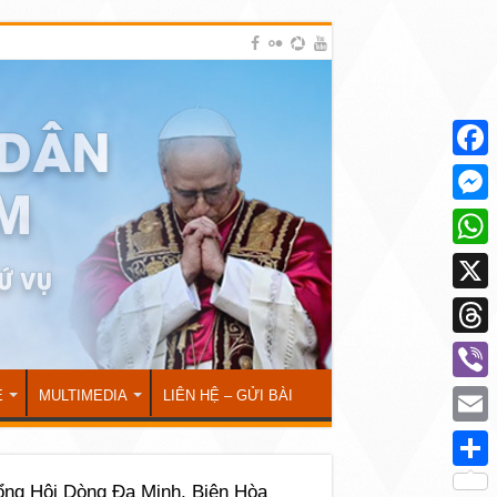
Face
Mess
What
X
Thre
Viber
Ẻ
MULTIMEDIA
LIÊN HỆ – GỬI BÀI
Emai
Shar
ng Hội Dòng Đa Minh, Biên Hòa