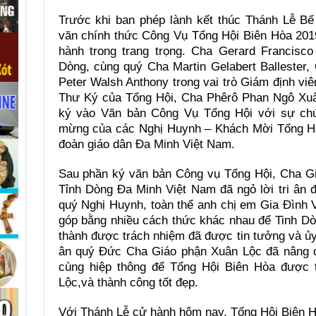
Trước khi ban phép lành kết thúc Thánh Lễ Bế
văn chính thức Công Vụ Tổng Hội Biên Hòa 201
hành trong trang trọng. Cha Gerard Francisc
Dòng, cùng quý Cha Martin Gelabert Ballester, 
Peter Walsh Anthony trong vai trò Giám định v
Thư Ký của Tổng Hội, Cha Phêrô Phan Ngô Xuâ
ký vào Văn bản Công Vụ Tổng Hội với sự chứn
mừng của các Nghị Huynh – Khách Mời Tổng Hội
đoàn giáo dân Đa Minh Việt Nam.
Sau phần ký văn bản Công vụ Tổng Hội, Cha G
Tỉnh Dòng Đa Minh Việt Nam đã ngỏ lời tri ân
quý Nghị Huynh, toàn thể anh chị em Gia Đình 
góp bằng nhiều cách thức khác nhau để Tinh D
thành được trách nhiệm đã được tin tưởng và ủy 
ân quý Đức Cha Giáo phận Xuân Lộc đã nâng đỡ
cùng hiệp thông để Tổng Hội Biên Hòa được
Lộc,và thành công tốt đẹp.
Với Thánh Lễ cử hành hôm nay, Tổng Hội Biên 