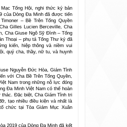
 Mạc Tổng Hội, nghi thức ký bản
9 của Dòng Đa Minh đã được tiến
o Timoner – Bề Trên Tổng Quyền
Cha Gilles Lucien Berceville, Cha
iên, Cha Giuse Ngô Sỹ Đình – Tổng
n Thoại – phụ tá Tổng Thư ký đã
g kiến, hiệp thông và niềm vui
, quý cha, thầy, nữ tu, và huynh
iuse Nguyễn Đức Hòa, Giám Tỉnh
 đến với Cha Bề Trên Tổng Quyền,
Việt Nam trong những nỗ lực đóng
òng Đa Minh Việt Nam có thể hoàn
thác. Đặc biệt, Cha Giám Tỉnh tri
, tạo nhiều điều kiện và nhất là
 tổ chức tại Tòa Giám Mục Xuân
Hòa 2019 của Dòng Đa Minh đã kết