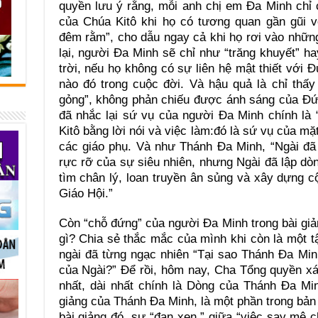
quyền lưu ý rằng, mỗi anh chị em Đa Minh chỉ
của Chúa Kitô khi họ có tương quan gần gũi v
đêm rằm”, cho dẫu ngay cả khi họ rơi vào nhữn
lại, người Đa Minh sẽ chỉ như “trăng khuyết” 
trời, nếu họ không có sự liên hệ mật thiết với 
nào đó trong cuộc đời. Và hậu quả là chỉ thấ
gỏng”, không phản chiếu được ánh sáng của Đứ
đã nhắc lại sứ vụ của người Đa Minh chính là
Kitô bằng lời nói và việc làm:đó là sứ vụ của mặ
các giáo phụ. Và như Thánh Đa Minh, “Ngài đã
rực rỡ của sự siêu nhiên, nhưng Ngài đã lập dòn
tìm chân lý, loan truyền ân sủng và xây dựng 
Giáo Hội.”
Còn “chỗ đứng” của người Đa Minh trong bài gi
gì? Chia sẻ thắc mắc của mình khi còn là một t
ngài đã từng ngạc nhiên “Tại sao Thánh Đa Minh 
của Ngài?” Để rồi, hôm nay, Cha Tổng quyền xác
nhất, dài nhất chính là Dòng của Thánh Đa Minh
giảng của Thánh Đa Minh, là một phần trong bản 
bài giảng đó, sự “đan xen,” giữa “việc say mê c