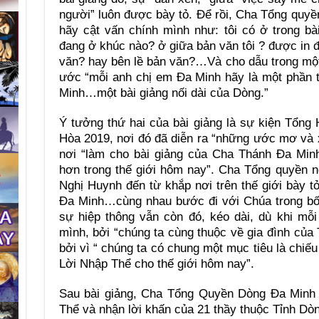
người” luôn được bày tỏ. Để rồi, Cha Tổng quy
hãy cật vấn chính mình như: tôi có ở trong b
đang ở khúc nào? ở giữa bản văn tôi ? được in đ
văn? hay bên lề bản văn?…Và cho dẫu trong một
ước “mỗi anh chị em Đa Minh hãy là một phần 
Minh…một bài giảng nối dài của Dòng.”
Ý tưởng thứ hai của bài giảng là sự kiện Tổng
Hòa 2019, nơi đó đã diễn ra “những ước mơ và 
nơi “làm cho bài giảng của Cha Thánh Đa Min
hơn trong thế giới hôm nay”. Cha Tổng quyền n
Nghị Huynh đến từ khắp nơi trên thế giới bày 
Đa Minh…cùng nhau bước đi với Chúa trong bốn
sự hiệp thông vẫn còn đó, kéo dài, dù khi mỗ
mình, bởi “chúng ta cùng thuộc về gia đình của
bởi vì “ chúng ta có chung một mục tiêu là chiế
Lời Nhập Thể cho thế giới hôm nay”.
Sau bài giảng, Cha Tổng Quyền Dòng Đa Minh 
Thể và nhận lời khấn của 21 thầy thuộc Tỉnh Dò