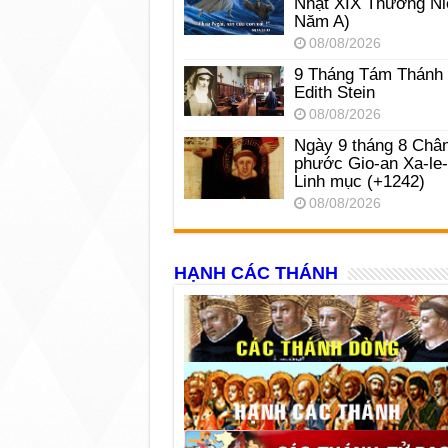
Nhật XIX Thường Ni
Năm A)
08/08/2026
9 Tháng Tám Thánh
Edith Stein
08/08/2026
Ngày 9 tháng 8 Châ
phước Gio-an Xa-le
Linh mục (+1242)
08/08/2026
HẠNH CÁC THÁNH