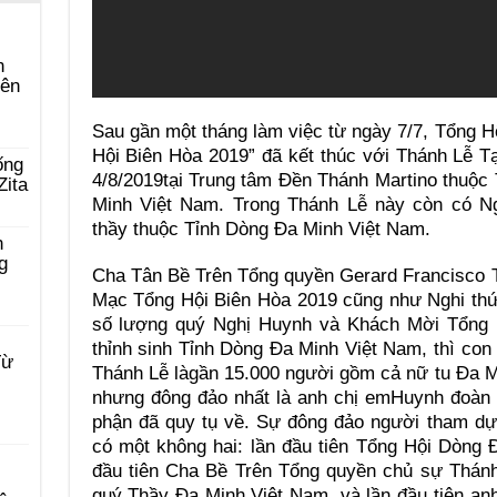
n
yên
Sau gần một tháng làm việc từ ngày 7/7, Tổng H
Hội Biên Hòa 2019” đã kết thúc với Thánh Lễ 
ống
4/8/2019tại Trung tâm Đền Thánh Martino thuộc
Zita
Minh Việt Nam. Trong Thánh Lễ này còn có N
thầy thuộc Tỉnh Dòng Đa Minh Việt Nam.
n
g
Cha Tân Bề Trên Tổng quyền Gerard Francisco T
Mạc Tổng Hội Biên Hòa 2019 cũng như Nghi thứ
số lượng quý Nghị Huynh và Khách Mời Tổng Hộ
thỉnh sinh Tỉnh Dòng Đa Minh Việt Nam, thì co
Từ
Thánh Lễ làgần 15.000 người gồm cả nữ tu Đa M
nhưng đông đảo nhất là anh chị emHuynh đoàn 
phận đã quy tụ về. Sự đông đảo người tham dự 
có một không hai: lần đầu tiên Tổng Hội Dòng 
đầu tiên Cha Bề Trên Tổng quyền chủ sự Thán
quý Thầy Đa Minh Việt Nam, và lần đầu tiên an