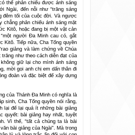
 có thể phản chiếu được ánh sáng
ới Ngài, đến nỗi như “trăng sáng
g đêm tối của cuộc đời. Và ngược
hay chẳng phản chiếu ánh sáng mặt
Đức Kitô, hoặc đang bị một vật cản
y “một người Đa Minh cau có, gắt
c Kitô. Tiếp nữa, Cha Tổng quyền
 “rao giảng và làm chứng về Chúa
t trăng như theo cách diễn đạt của
 không giữ lại cho mình ánh sáng
g, mời gọi anh chị em dấn thân đi
cộng đoàn và đặc biệt để xây dựng
ảng của Thánh Đa Minh có nghĩa là
ập sinh, Cha Tổng quyền nói rằng,
lại để lại quá ít những bài giảng
 quyết: bài giảng hay nhất, tuyệt
. Vì thế, “tất cả chúng ta là bài
văn bài giảng của Ngài”. Mà trong
hân lý và lòng trắc ẩn đối với con