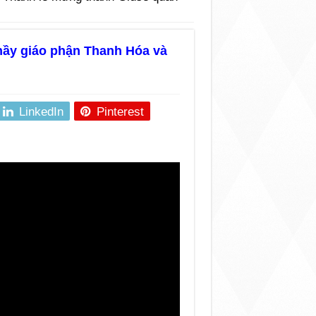
hầy giáo phận Thanh Hóa và
LinkedIn
Pinterest