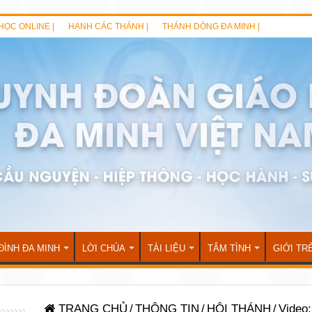
HỌC ONLINE |
HẠNH CÁC THÁNH |
THÁNH DÒNG ĐA MINH |
ĐÌNH ĐA MINH
LỜI CHÚA
TÀI LIỆU
TÂM TÌNH
GIỚI TR
TRANG CHỦ
/
THÔNG TIN
/
HỘI THÁNH
/
Video