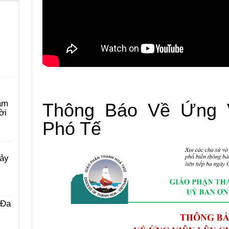
àm
Thông Báo Về Ứng 
ời
Phó Tế
Bảy
 Ða