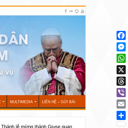
Face
Mess
What
X
Thre
Viber
Ẻ
MULTIMEDIA
LIÊN HỆ – GỬI BÀI
Emai
Shar
: Thánh lễ mừng thánh Giuse quan