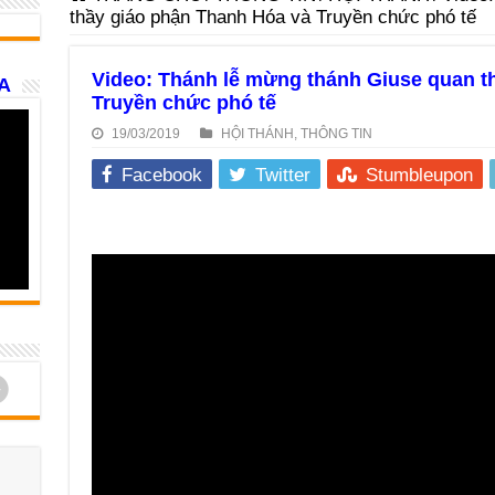
thầy giáo phận Thanh Hóa và Truyền chức phó tế
Video: Thánh lễ mừng thánh Giuse quan t
A
Truyền chức phó tế
19/03/2019
HỘI THÁNH
,
THÔNG TIN
Facebook
Twitter
Stumbleupon
d