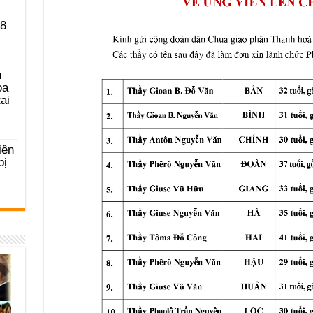
 8
u
ọa
ại
iên
bị