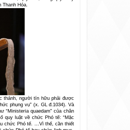
ện Thanh Hóa.
ức thánh, người tín hữu phải được
thức phụng vụ” (x. GL đ.1034). Và
hư “Ministeria quaedam” của chân
ố quy luật về chức Phó tế: “Mặc
ịu chức Phó tế. …Vì thế, cần thiết