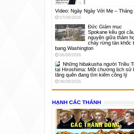
Video: Ngày Ngày Với Mẹ – Tháng
07/08/2026
Đức Giám mục
Spokane kêu gọi cầ
nguyện giữa thảm h
cháy rừng tàn khốc t
bang Washington
06/08/2026
Những hibakusha người Triều T
tại Hiroshima: Một chương lịch sử 
lãng quên đang tìm kiếm công lý
06/08/2026
HẠNH CÁC THÁNH