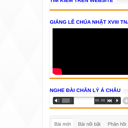
TÌM KIẾM TRÊN WEBSITE
GIẢNG LỄ CHÚA NHẬT XVIII TN
NGHE ĐÀI CHÂN LÝ Á CHÂU
Trình
Vm
00:00
R
P
phát
âm
thanh
Bài mới
Bài nổi bật
Phản hồi