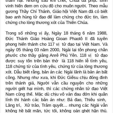
thảm hại. Nhưng sau khi chết, Chúa đã phục sinh
vinh hiển đem ơn cứu độ cho muôn người. Theo mẫu
gương Thầy Chí Thánh, Giáo hội Việt Nam đã có biết
bao anh hùng tử đạo để làm chứng cho đức tin, làm
chứng cho lòng thương xót của Thiên Chúa.
Trong số những vị ấy, Ngày 18 tháng 6 năm 1988,
Đức Thánh Giáo Hoàng Gioan Phaolô II đã tuyên
phong hiển thánh cho 117 vị tử đạo tại Việt Nam. Và
ngày 05 tháng 03 năm 2000, Ngài lại tôn phong chân
phước cho thầy giảng Anrê Phú Yên. 118 vị tử đạo
được suy tôn trên bàn thờ là 118 hiến lễ tình yêu,
118 chứng từ của tình yêu, chứng từ của lòng thương
xót. Dẫu biết rằng, bản án các Ngài lãnh là bản án bất
công. Nhưng như xưa, khi Đức Giêsu chịu đóng đinh
trên thánh giá, Người vẫn cầu nguyện cho những
người giết hại mình, thì các chứng nhân tử đạo Việt
Nam cũng thế. Mặc dù chịu vô vàn đau đớn khi quân
lính thi hành các bản án như: Bá đao, Thiêu sinh,
Lăng trì, Xử trảo, Trảm quyết… nhưng các Ngài vẫn
không hề bất mãn, tức tối, không oán ghét hận thù.