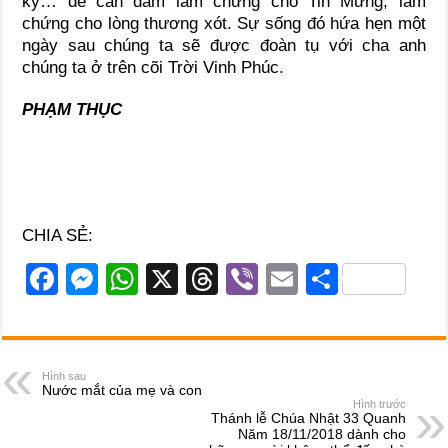
kỷ… để can đảm làm chứng cho Tin Mừng, làm
chứng cho lòng thương xót. Sự sống đó hứa hẹn một
ngày sau chúng ta sẽ được đoàn tụ với cha anh
chúng ta ở trên cõi Trời Vinh Phúc.
PHẠM THỤC
CHIA SẺ:
F
M
W
X
T
Vi
E
S
a
e
h
hr
b
m
h
c
ss
at
e
er
ail
ar
e
e
s
a
e
Hình sau
Nước mắt của mẹ và con
b
n
A
d
Hình trước
Thánh lễ Chúa Nhật 33 Quanh
o
g
p
s
Năm 18/11/2018 dành cho