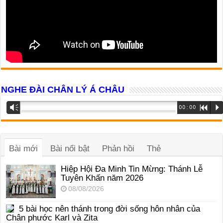
NGHE ĐÀI CHÂN LÝ Á CHÂU
Trình
Vm
00:00
R
P
phát
âm
thanh
Bài mới
Bài nổi bật
Phản hồi
Thẻ
Hiệp Hội Đa Minh Tin Mừng: Thánh Lễ
Tuyên Khấn năm 2026
08/08/2026
5 bài học nên thánh trong đời sống hôn nhân của
Chân phước Karl và Zita