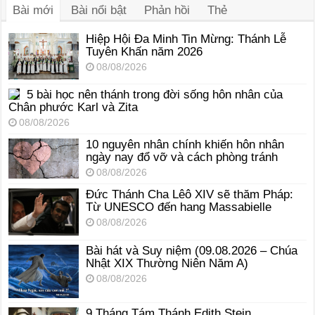
Bài mới
Bài nổi bật
Phản hồi
Thẻ
Hiệp Hội Đa Minh Tin Mừng: Thánh Lễ
Tuyên Khấn năm 2026
08/08/2026
5 bài học nên thánh trong đời sống hôn nhân của
Chân phước Karl và Zita
08/08/2026
10 nguyên nhân chính khiến hôn nhân
ngày nay đổ vỡ và cách phòng tránh
08/08/2026
Đức Thánh Cha Lêô XIV sẽ thăm Pháp:
Từ UNESCO đến hang Massabielle
08/08/2026
Bài hát và Suy niệm (09.08.2026 – Chúa
Nhật XIX Thường Niên Năm A)
08/08/2026
9 Tháng Tám Thánh Edith Stein