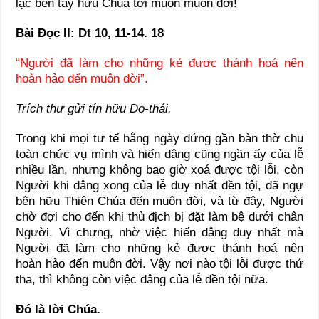
lạc bên tay hữu Chúa tới muôn muôn đời!
Bài Ðọc II: Dt 10, 11-14. 18
“Người đã làm cho những kẻ được thánh hoá nên
hoàn hảo đến muôn đời”.
Trích thư gửi tín hữu Do-thái.
Trong khi mọi tư tế hằng ngày đứng gần bàn thờ chu
toàn chức vụ mình và hiến dâng cũng ngần ấy của lễ
nhiều lần, nhưng không bao giờ xoá được tội lỗi, còn
Người khi dâng xong của lễ duy nhất đền tội, đã ngự
bên hữu Thiên Chúa đến muôn đời, và từ đây, Người
chờ đợi cho đến khi thù địch bị đặt làm bệ dưới chân
Người. Vì chưng, nhờ việc hiến dâng duy nhất mà
Người đã làm cho những kẻ được thánh hoá nên
hoàn hảo đến muôn đời. Vậy nơi nào tội lỗi được thứ
tha, thì không còn việc dâng của lễ đền tội nữa.
Ðó là lời Chúa.