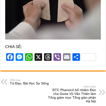
CHIA SẺ:
F
M
W
X
T
Vi
E
S
a
e
h
hr
b
m
h
c
ss
at
e
er
ail
ar
e
e
s
a
e
Hình sau
Tử Đạo, Bài Học Sự Sống
b
n
A
d
Hình trước
ĐTC Phanxicô bổ nhiệm Đức
o
g
p
s
cha Giuse Vũ Văn Thiên làm
Tổng giám mục Tổng giáo phận
o
er
p
Hà Nội