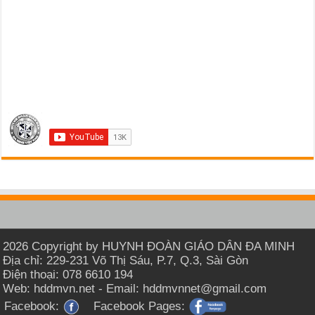
2026 Copyright by HUYNH ĐOÀN GIÁO DÂN ĐA MINH
Địa chỉ: 229-231 Võ Thị Sáu, P.7, Q.3, Sài Gòn
Điện thoại: 078 6610 194
Web: hddmvn.net - Email: hddmvnnet@gmail.com
Facebook:
Facebook Pages: