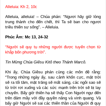
Alleluia: Kh 2, 10c
Alleluia, alleluia! – Chúa phán: “Ngươi hãy giữ lòng
trung thành cho đến chết, thì Ta sẽ ban cho ngươi
triều thiên sự sống”. – Alleluia.
Phúc Âm: Mc 13, 24-32
“Người sẽ quy tụ những người được tuyển chọn từ
khắp bốn phương trời”.
Tin Mừng Chúa Giêsu Kitô theo Thánh Marcô.
Khi ấy, Chúa Giêsu phán cùng các môn đệ rằng:
“Trong những ngày ấy, sau cảnh khốn cực, mặt trời
sẽ ra tối tăm, mặt trăng sẽ mất sáng, các ngôi sao sẽ
từ trời rơi xuống và các sức mạnh trên trời sẽ bị lay
chuyển. Bấy giờ thiên hạ sẽ thấy Con Người ngự đến
trên đám mây với đầy quyền năng và vinh quang. Và
bấy giờ Người sẽ sai các thiên thần của Người đi quy