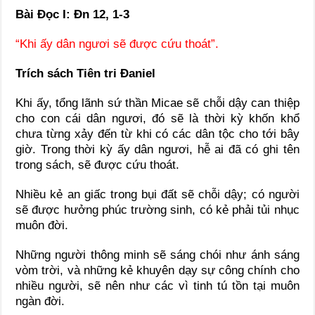
Bài Ðọc I: Ðn 12, 1-3
“Khi ấy dân ngươi sẽ được cứu thoát”.
Trích sách Tiên tri Ðaniel
Khi ấy, tổng lãnh sứ thần Micae sẽ chỗi dậy can thiệp
cho con cái dân ngươi, đó sẽ là thời kỳ khốn khổ
chưa từng xảy đến từ khi có các dân tộc cho tới bây
giờ. Trong thời kỳ ấy dân ngươi, hễ ai đã có ghi tên
trong sách, sẽ được cứu thoát.
Nhiều kẻ an giấc trong bụi đất sẽ chỗi dậy; có người
sẽ được hưởng phúc trường sinh, có kẻ phải tủi nhục
muôn đời.
Những người thông minh sẽ sáng chói như ánh sáng
vòm trời, và những kẻ khuyên dạy sự công chính cho
nhiều người, sẽ nên như các vì tinh tú tồn tại muôn
ngàn đời.