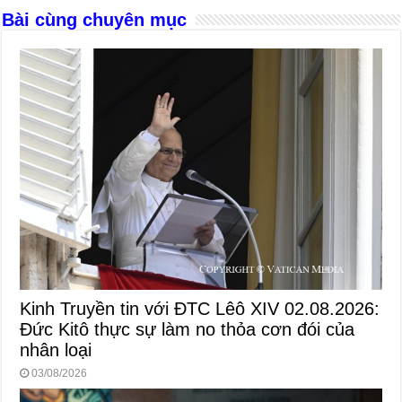
k
Bài cùng chuyên mục
Kinh Truyền tin với ĐTC Lêô XIV 02.08.2026:
Đức Kitô thực sự làm no thỏa cơn đói của
nhân loại
03/08/2026