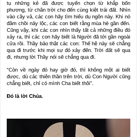
tụ những kẻ đã được tuyển chọn từ khắp bốn
phương, từ chân trời cho đến cùng kiệt trái đất. Nhìn
vào cây vả, các con hãy tìm hiểu dụ ngôn này. Khi nó
đâm chồi nảy lộc, các con biết rằng mùa hè gần đến.
Cũng vậy, khi các con nhìn thấy tất cả những điều đó
xảy ra, thì các con hãy biết là Người đã tới gần ngoài
cửa rồi. Thầy bảo thật các con: Thế hệ này sẽ chẳng
qua đi trước khi mọi sự đó xảy đến. Trời đất sẽ qua
đi, nhưng lời Thầy nói sẽ chẳng qua đi.
“Còn về ngày đó hay giờ đó, thì không một ai biết
được, dù các thiên thần trên trời, dù Con Người cũng
chẳng biết, chỉ có mình Cha biết thôi”.
Ðó là lời Chúa.