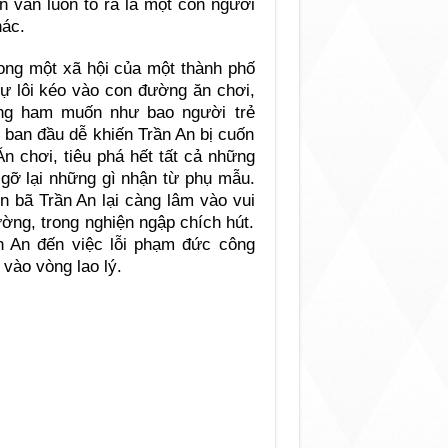
n vẫn luôn tỏ ra là một con người
hác.
ong một xã hội của một thành phố
sự lôi kéo vào con đường ăn chơi,
ũng ham muốn như bao người trẻ
 ban đầu dễ khiến Trần An bị cuốn
n chơi, tiêu phá hết tất cả những
gỡ lại những gì nhận từ phụ mẫu.
n bã Trần An lại càng lâm vào vui
ờng, trong nghiện ngập chích hút.
 An đến việc lỗi phạm đức công
vào vòng lao lý.