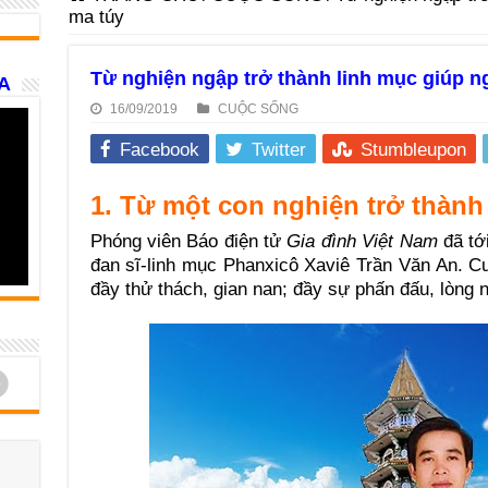
ma túy
Từ nghiện ngập trở thành linh mục giúp n
A
16/09/2019
CUỘC SỐNG
Facebook
Twitter
Stumbleupon
1. Từ một con nghiện trở thàn
Phóng viên Báo điện tử
Gia đình Việt Nam
đã tớ
đan sĩ-linh mục Phanxicô Xaviê Trần Văn An. Cu
đầy thử thách, gian nan; đầy sự phấn đấu, lòng 
d