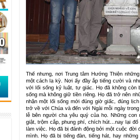
Thế nhưng, nơi Trung tâm Hướng Thiện những c
một cách lạ kỳ. Nơi ấy đầy ắp tiếng cười và n
với lối sống kỷ luật, tự giác. Họ đã không còn 
sống mà không giữ tiền riêng. Họ đã trở nên n
nhận một lối sống mới đúng giờ giấc, đúng lịch
trở về với Chúa và đến với Ngài mỗi ngày trong
lễ bên người cha yêu quý của họ. Những con n
giật, trộm cắp, phung phí, chích hút…nay lại đổ
làm việc. Họ đã bị đánh động bởi một cuộc đời đ
mình. Họ đã bị tiếng đàn, tiếng hát, hay nhữn