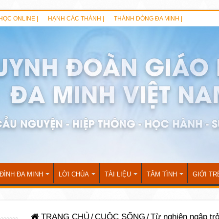
HỌC ONLINE |
HẠNH CÁC THÁNH |
THÁNH DÒNG ĐA MINH |
 ĐÌNH ĐA MINH
LỜI CHÚA
TÀI LIỆU
TÂM TÌNH
GIỚI TR
TRANG CHỦ
/
CUỘC SỐNG
/
Từ nghiện ngập trở