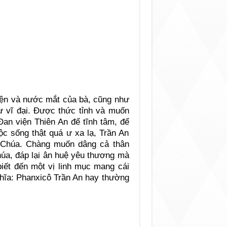
yện và nước mắt của bà, cũng như
ư vĩ đại. Được thức tỉnh và muốn
Đan viện Thiên An để tĩnh tâm, để
ộc sống thật quá ư xa lạ, Trần An
 Chúa. Chàng muốn dâng cả thân
húa, đáp lại ân huệ yêu thương mà
biết đến một vị linh mục mang cái
ghĩa: Phanxicô Trần An hay thường