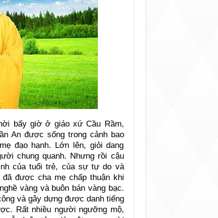
 thời bấy giờ ở giáo xứ Cầu Rầm,
rần An được sống trong cảnh bao
ẹ đạo hạnh. Lớn lên, giỏi dang
ười chung quanh. Nhưng rồi cậu
ịnh của tuổi trẻ, của sự tự do và
n đã được cha mẹ chấp thuận khi
 nghề vàng và buôn bán vàng bạc.
 công và gây dựng được danh tiếng
ược. Rất nhiều người ngưỡng mộ,