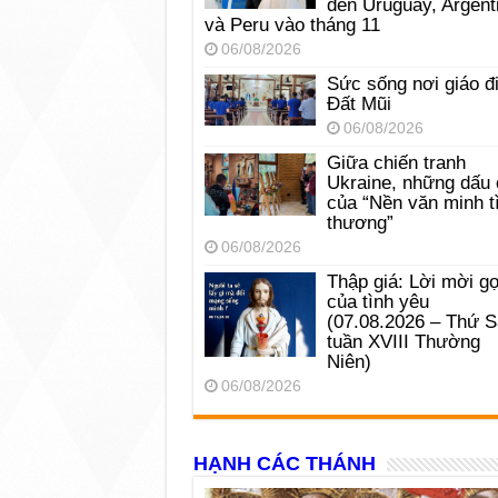
đến Uruguay, Argent
và Peru vào tháng 11
06/08/2026
Sức sống nơi giáo đ
Đất Mũi
06/08/2026
Giữa chiến tranh
Ukraine, những dấu 
của “Nền văn minh t
thương”
06/08/2026
Thập giá: Lời mời gọ
của tình yêu
(07.08.2026 – Thứ 
tuần XVIII Thường
Niên)
06/08/2026
HẠNH CÁC THÁNH