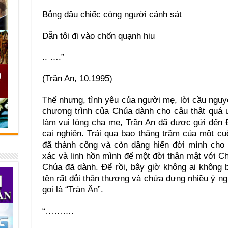
Bỗng đâu chiếc còng người cảnh sát
Dẫn tôi đi vào chốn quạnh hiu
.. ….”
(Trần An, 10.1995)
Thế nhưng, tình yêu của người mẹ, lời cầu ngu
chương trình của Chúa dành cho cậu thật quá 
làm vui lòng cha mẹ, Trần An đã được gửi đến 
cai nghiện. Trải qua bao thăng trầm của một cu
đã thành công và còn dâng hiến đời mình cho
xác và linh hồn mình để một đời thân mật với C
Chúa đã dành. Để rồi, bây giờ không ai không 
tên rất đỗi thân thương và chứa đựng nhiều ý n
gọi là “Tràn Ân”.
“……….