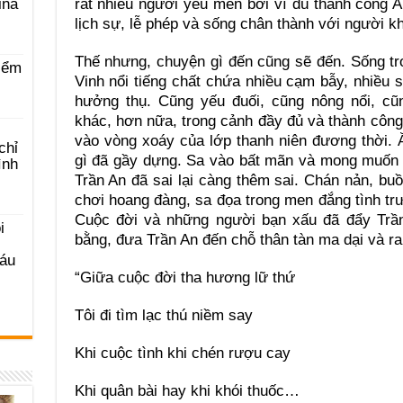
rất nhiều người yêu mến bởi vì dù thành công A
ina
lịch sự, lễ phép và sống chân thành với người k
Thế nhưng, chuyện gì đến cũng sẽ đến. Sống tr
iểm
Vinh nổi tiếng chất chứa nhiều cạm bẫy, nhiều 
hưởng thụ. Cũng yếu đuối, cũng nông nổi, c
khác, hơn nữa, trong cảnh đầy đủ và thành công
vào vòng xoáy của lớp thanh niên đương thời. Ă
chỉ
gì đã gầy dựng. Sa vào bất mãn và mong muốn 
ình
Trần An đã sai lại càng thêm sai. Chán nản, buồ
chơi hoang đàng, sa đọa trong men đắng tình trư
Cuộc đời và những người bạn xấu đã đẩy Trần
i
bằng, đưa Trần An đến chỗ thân tàn ma dại và ra 
Sáu
“Giữa cuộc đời tha hương lữ thứ
Tôi đi tìm lạc thú niềm say
Khi cuộc tình khi chén rượu cay
Khi quân bài hay khi khói thuốc…