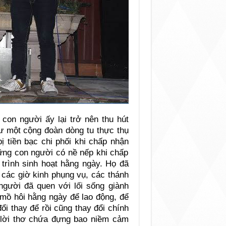
on người ấy lại trở nên thu hút
hư một cộng đoàn dòng tu thực thụ
bị tiền bạc chi phối khi chấp nhận
hững con người có nề nếp khi chấp
 trình sinh hoạt hằng ngày. Họ đã
 các giờ kinh phụng vụ, các thánh
gười đã quen với lối sống giành
 mồ hôi hằng ngày để lao động, để
ổi thay để rồi cũng thay đổi chính
g lời thơ chứa đựng bao niềm cảm