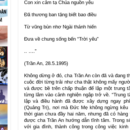
Con xin cảm tạ Chúa nguồn yêu
Đã thương ban tặng biết bao điều
Từ vũng bùn nhơ Ngài thánh hiến
Đưa về chung sống bến “Trời yêu”
.. ….”
(Trần An, 28.5.1995)
Không dừng ở đó, cha Trần An còn đã và đang t
cuộc đời từng trải như cha thật không mấy người
và được bề trên chấp thuận để lập một trung 
từng lâm vào cảnh nghiện ngập trở về. “Trung
lập và điều hành đã được xây dựng ngay ph
(Quảng Trị), nơi mà Đức Mẹ không ngừng kêu g
thời gian chưa đầy hai năm, nhưng đã có hàng
được cha Trần An hướng dẫn tĩnh tâm. Trong số 
với gia đình, thành công trong công việc kin