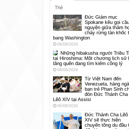
Thẻ
Đức Giám mục
Spokane kêu gọi cầ
nguyện giữa thảm h
cháy rừng tàn khốc t
bang Washington
06/08/2026
Những hibakusha người Triều T
tại Hiroshima: Một chương lịch sử 
lãng quên đang tìm kiếm công lý
06/08/2026
Từ Việt Nam đến
Venezuela, hàng ng
bạn trẻ Phan Sinh c
đón Đức Thánh Cha
Lêô XIV tại Assisi
06/08/2026
Đức Thánh Cha Lêô
XIV sẽ thực hiện
chuyến tông du đầu 