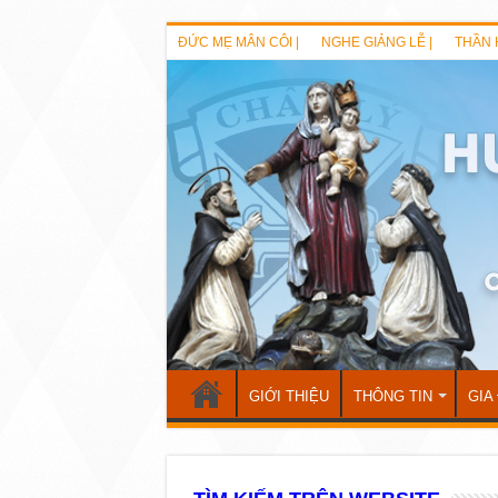
ĐỨC MẸ MÂN CÔI |
NGHE GIẢNG LỄ |
THẦN 
GIỚI THIỆU
THÔNG TIN
GIA