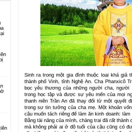
u
ọa
ại
iên
bị
Sinh ra trong một gia đình thuộc loại khá giả
thành phố Vinh, tỉnh Nghệ An. Cha Phanxicô T
àn
bọc yêu thương của những người cha, người m
hờ
trong học tập và được sự yêu mến của mọi ng
thanh niên Trần An đã thay đổi từ một quyết đ
trong sự tin tưởng của cha mẹ. Một khoản vố
cậu muốn tách riêng để làm ăn kinh doanh: làm
Bằng tài năng của mình, chàng trai đã rất thành
mà không phải ai ở độ tuổi của cậu cũng có đ
tiên