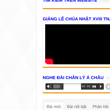
TÌM KIẾM TRÊN WEBSITE
GIẢNG LỄ CHÚA NHẬT XVIII TN
NGHE ĐÀI CHÂN LÝ Á CHÂU
Trình
Vm
00:00
R
P
phát
âm
thanh
Bài mới
Bài nổi bật
Phản hồi