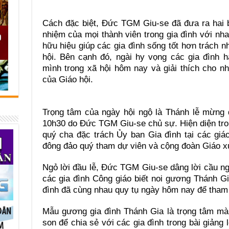
Cách đặc biệt, Đức TGM Giu-se đã đưa ra hai b
nhiệm của mọi thành viên trong gia đình với nha
hữu hiệu giúp các gia đình sống tốt hơn trách n
hội. Bên cạnh đó, ngài hy vọng các gia đình 
mình trong xã hội hôm nay và giải thích cho n
của Giáo hội.
Trọng tâm của ngày hội ngộ là Thánh lễ mừng 
10h30 do Đức TGM Giu-se chủ sự. Hiện diện tro
quý cha đặc trách Ủy ban Gia đình tại các giá
đông đảo quý tham dự viên và cộng đoàn Giáo x
Ngỏ lời đầu lễ, Đức TGM Giu-se dâng lời cầu ngu
các gia đình Công giáo biết noi gương Thánh G
đình đã cùng nhau quy tụ ngày hôm nay để tham 
Mẫu gương gia đình Thánh Gia là trọng tâm m
son để chia sẻ với các gia đình trong bài giảng