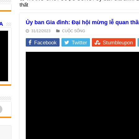
thất
Ủy ban Gia đình: Đại hội mừng lễ quan thầ
A
31/12/2023
CUỘC SỐNG
Facebook
Twitter
Stumbleupon
d