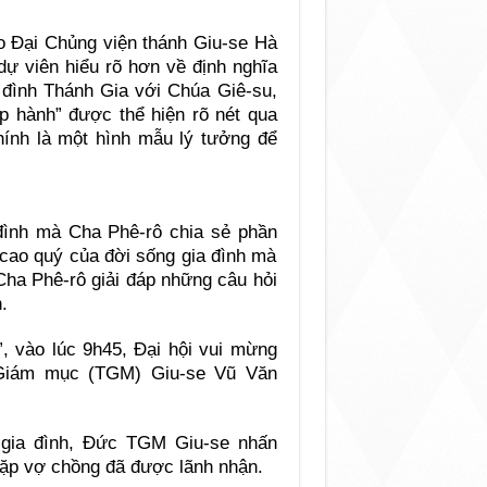
áo Đại Chủng viện thánh Giu-se Hà
dự viên hiểu rõ hơn về định nghĩa
 đình Thánh Gia với Chúa Giê-su,
p hành” được thể hiện rõ nét qua
hính là một hình mẫu lý tưởng để
đình mà Cha Phê-rô chia sẻ phần
 cao quý của đời sống gia đình mà
 Cha Phê-rô giải đáp những câu hỏi
.
”, vào lúc 9h45, Đại hội vui mừng
Giám mục (TGM) Giu-se Vũ Văn
 gia đình, Đức TGM Giu-se nhấn
cặp vợ chồng đã được lãnh nhận.