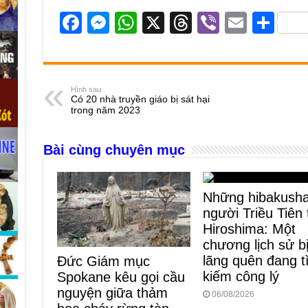
F
M
W
X
T
Vi
E
S
a
e
h
hr
b
m
h
c
ss
at
e
er
ail
ar
e
e
s
a
e
Hình sau
Có 20 nhà truyền giáo bị sát hại
b
n
A
d
trong năm 2023
o
g
p
s
Bài cùng chuyên mục
o
er
p
k
Những hibakush
người Triều Tiên 
Hiroshima: Một
chương lịch sử b
lãng quên đang 
Đức Giám mục
kiếm công lý
Spokane kêu gọi cầu
nguyện giữa thảm
06/08/2026