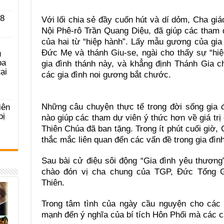
 8
Với lối chia sẻ đầy cuốn hút và dí dỏm, Cha gi
Nội Phê-rô Trần Quang Diệu, đã giúp các tham 
của hai từ “hiệp hành”. Lấy mẫu gương của gia
Đức Mẹ và thánh Giu-se, ngài cho thấy sự “hiệ
u
ọa
gia đình thánh này, và khẳng định Thánh Gia c
ại
các gia đình noi gương bắt chước.
Những câu chuyện thực tế trong đời sống gia 
iên
bị
nào giúp các tham dự viên ý thức hơn về giá trị
Thiên Chúa đã ban tặng. Trong ít phút cuối giờ,
thắc mắc liên quan đến các vấn đề trong gia đình
Sau bài cử điệu sôi động “Gia đình yêu thương
chào đón vị cha chung của TGP, Đức Tổng 
Thiên.
Trong tâm tình của ngày cầu nguyện cho các
mạnh đến ý nghĩa của bí tích Hôn Phối mà các 