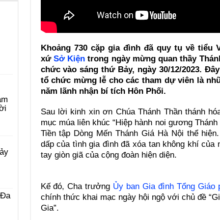
Khoảng 730 cặp gia đình đã quy tụ về tiể
xứ
Sở Kiện
trong ngày mừng quan thầy Thánh 
chức vào sáng thứ Bảy, ngày 30/12/2023. Đây 
tổ chức mừng lễ cho các tham dự viên là nhữ
năm lãnh nhận bí tích Hôn Phối.
àm
ời
Sau lời kinh xin ơn Chúa Thánh Thần thánh hóa
mục múa liên khúc “Hiệp hành noi gương Thánh 
Tiền tập Dòng Mến Thánh Giá Hà Nội thể hiện.
dấp của tình gia đình đã xóa tan không khí của 
Bảy
tay giòn giã của cộng đoàn hiện diện.
Kế đó, Cha trưởng
Ủy ban Gia đình Tổng Giáo 
 Ða
chính thức khai mạc ngày hội ngộ với chủ đề “G
Gia”.