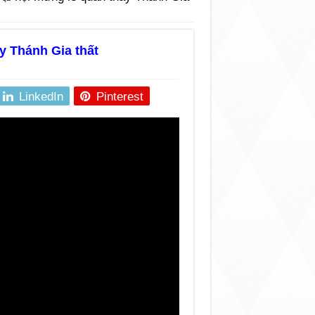
y Thánh Gia thất
LinkedIn
Pinterest