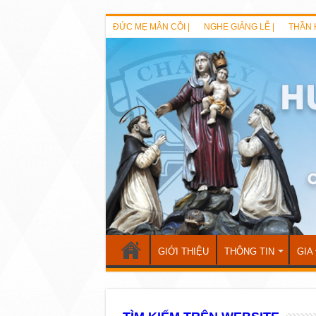
ĐỨC MẸ MÂN CÔI |
NGHE GIẢNG LỄ |
THẦN 
GIỚI THIỆU
THÔNG TIN
GIA