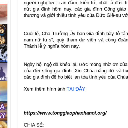
người nghị lực, can đảm, kiên trì, nhất là đức 
nứt gia đình hôm nay, các gia đình Công giáo
thương và giới thiệu tình yêu của Đức Giê-su vớ
Cuối lễ, Cha Trưởng Ủy ban Gia đình bày tỏ tâm 
nam nữ tu sĩ, quý tham dự viên và cộng đoàn
Thánh lễ ý nghĩa hôm nay.
Ngày hội ngộ đã khép lại, ước mong nhờ ơn của
của đời sống gia đình. Xin Chúa nâng đỡ và t
các gia đình để họ biết lan tỏa tình yêu của Chú
Xem thêm hình ảnh
TẠI ĐÂY
https://www.tonggiaophanhanoi.org/
CHIA SẺ: