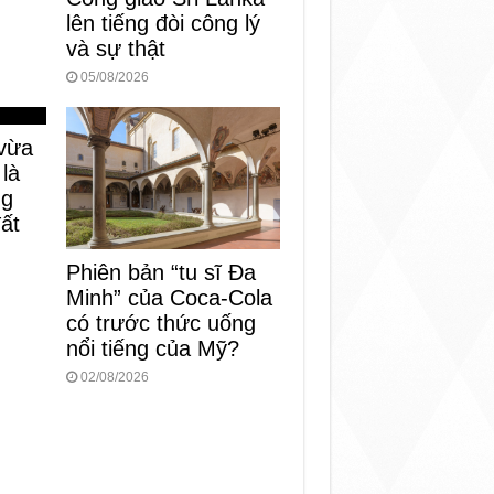
lên tiếng đòi công lý
và sự thật
05/08/2026
vừa
 là
ng
đất
Phiên bản “tu sĩ Đa
Minh” của Coca-Cola
có trước thức uống
nổi tiếng của Mỹ?
02/08/2026