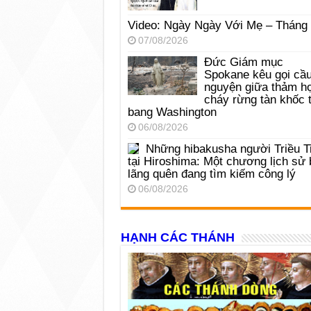
Video: Ngày Ngày Với Mẹ – Tháng
07/08/2026
Đức Giám mục
Spokane kêu gọi cầ
nguyện giữa thảm h
cháy rừng tàn khốc t
bang Washington
06/08/2026
Những hibakusha người Triều T
tại Hiroshima: Một chương lịch sử 
lãng quên đang tìm kiếm công lý
06/08/2026
HẠNH CÁC THÁNH