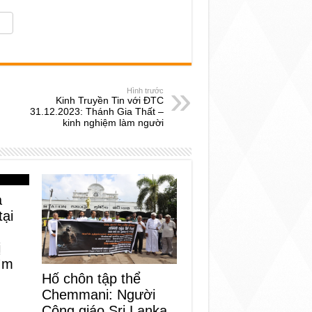
Hình trước
Kinh Truyền Tin với ĐTC
31.12.2023: Thánh Gia Thất –
kinh nghiệm làm người
a
tại
ị
tìm
Hố chôn tập thể
Chemmani: Người
Công giáo Sri Lanka