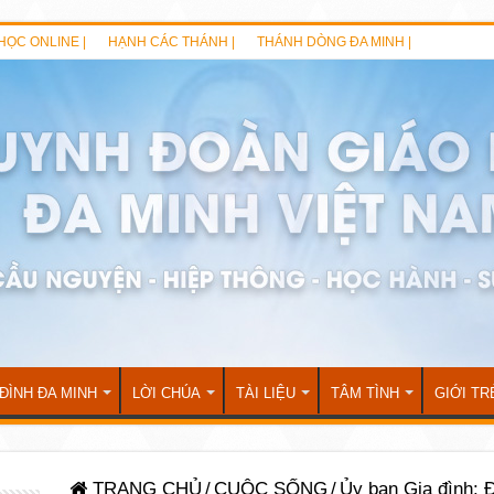
HỌC ONLINE |
HẠNH CÁC THÁNH |
THÁNH DÒNG ĐA MINH |
 ĐÌNH ĐA MINH
LỜI CHÚA
TÀI LIỆU
TÂM TÌNH
GIỚI TR
TRANG CHỦ
/
CUỘC SỐNG
/
Ủy ban Gia đình: 