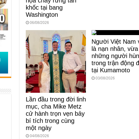
họa cháy rừng tàn
khốc tại bang
Washington
06/08/2026
Người Việt Nam 
là nạn nhân, vừa
những người hù
trong trận động 
tại Kumamoto
03/08/2026
Lần đầu trong đời linh
mục, cha Mike Metz
cử hành trọn vẹn bảy
bí tích trong cùng
một ngày
04/08/2026