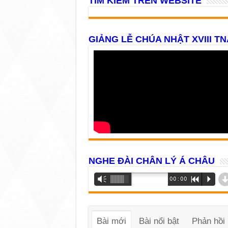
TÌM KIẾM TRÊN WEBSITE
GIẢNG LỄ CHÚA NHẬT XVIII TN
NGHE ĐÀI CHÂN LÝ Á CHÂU
Trình
Vm
00:00
R
P
phát
âm
thanh
Bài mới
Bài nổi bật
Phản hồi