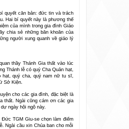
í quyết căn bản: đức tin và trách
u. Hai bí quyết này là phương thế
hiệm của mình trong gia đình Giáo
hãy chia sẻ những băn khoăn của
hững người xung quanh về giáo lý
quan thầy Thánh Gia thất vào lúc
ng Thánh lễ có quý Cha Quản hạt,
o hạt, quý cha, quý nam nữ tu sĩ,
ứ Sở Kiện.
yện cho các gia đình, đặc biệt là
ia thất. Ngài cũng cám ơn các gia
dự ngày hội ngộ này.
à Đức TGM Giu-se chọn làm điểm
 lễ. Ngài cầu xin Chúa ban cho mỗi