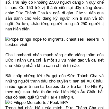
số. Trại này có khoảng 2,500 người đang xin quy chế
tị nạn. Có 150 trẻ vị thành niên tại đây cũng được
chào Đức Thánh Cha khi ngài đi gần. Các vị tiến qua
sân dành cho việc đăng ký người xin tị nạn và tới
ngôi lều lớn, chào từng người trong số 250 người tị
nạn hiện diện.
Cha Lombardi nhấn mạnh rằng cuộc viếng thăm của
Đức Thánh Cha chỉ là một sứ vụ nhân đạo và đại kết
chứ không nhắm khía cạnh chính trị nào.
Bất chấp những lời kêu gọi của Đức Thánh Cha và
những người tranh đấu cho quyền tị nạn tại Âu Châu,
nhiều người tị nạn tại Lesbos đã bị trả lại Thổ Nhĩ Kỳ
theo một sau thỏa thuận của Liên Hiệp Âu Châu bắt
đầu có hiệu quả từ thứ Hai 4 Tháng 4.
Trong bài phát biểu của mình, Đức Thánh Cha ghi