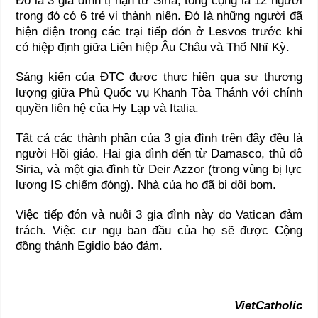
Đó là 3 gia đình tị nạn từ Siria, tổng cộng là 12 người
trong đó có 6 trẻ vị thành niên. Đó là những người đã
hiện diện trong các trại tiếp đón ở Lesvos trước khi
có hiệp định giữa Liên hiệp Âu Châu và Thổ Nhĩ Kỳ.
Sáng kiến của ĐTC được thực hiện qua sự thương
lượng giữa Phủ Quốc vụ Khanh Tòa Thánh với chính
quyền liên hệ của Hy Lạp và Italia.
Tất cả các thành phần của 3 gia đình trên đây đều là
người Hồi giáo. Hai gia đình đến từ Damasco, thủ đô
Siria, và một gia đình từ Deir Azzor (trong vùng bị lực
lượng IS chiếm đóng). Nhà của họ đã bị dội bom.
Việc tiếp đón và nuôi 3 gia đình này do Vatican đảm
trách. Việc cư ngụ ban đầu của họ sẽ được Cộng
đồng thánh Egidio bảo đảm.
VietCatholic