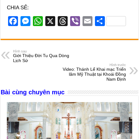
CHIA SẺ:
F
M
W
X
T
Vi
E
S
a
e
h
hr
b
m
h
c
ss
at
e
er
ail
ar
e
e
s
a
e
Hình sau
Giới Thiệu Đời Tu Qua Dòng
b
n
A
d
Lịch Sử
Hình trước
o
g
p
s
Video: Thánh Lể Khai mạc Triển
lãm Mỹ Thuật tại Khoái Đồng
o
er
p
Nam Định
k
Bài cùng chuyên mục