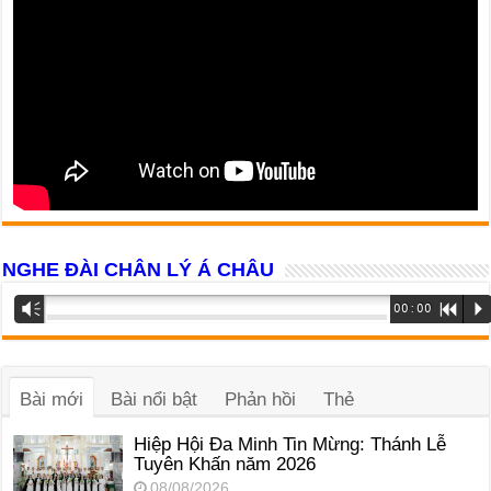
NGHE ĐÀI CHÂN LÝ Á CHÂU
Trình
Vm
00:00
R
P
phát
âm
thanh
Bài mới
Bài nổi bật
Phản hồi
Thẻ
Hiệp Hội Đa Minh Tin Mừng: Thánh Lễ
Tuyên Khấn năm 2026
08/08/2026