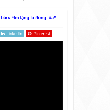
báo: “Im lặng là đồng lõa”
LinkedIn
Pinterest