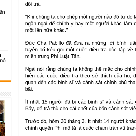
dối trá.
ên
“Khi chúng ta cho phép một người nào đó tự do l
ngần ngại để chính y hay một người khác làm đ
một lần nữa khác.”
Đức Cha Pabillo đã đưa ra những lời bình luậ
tuyên bố kêu gọi một cuộc điều tra độc lập về
n
miền trung Phi Luật Tân.
-nô
Ngài nói rằng chúng ta không thể mặc cho chín
hiện các cuộc điều tra theo sở thích của họ, đ
quan đến các binh sĩ và cảnh sát chính phủ th
bãi.
Ít nhất 15 người đã bị các binh sĩ và cảnh sát 
Bẩy, để trả thù cho cái chết của bốn cảnh sát vi
Trước đó, hôm 30 tháng 3, ít nhất 14 người khá
chính quyền Phi mô tả là cuộc chạm trán vũ tran