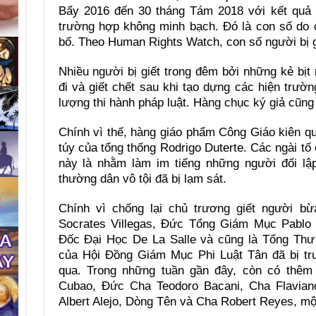
Bẩy 2016 đến 30 tháng Tám 2018 với kết quả l
trường hợp không minh bạch. Đó là con số do 
bố. Theo Human Rights Watch, con số người bị g
Nhiều người bị giết trong đêm bởi những kẻ bịt
đi và giết chết sau khi tạo dựng các hiện trườn
lượng thi hành pháp luật. Hàng chục ký giả cũng b
Chính vì thế, hàng giáo phẩm Công Giáo kiên q
túy của tổng thống Rodrigo Duterte. Các ngài tố
này là nhằm làm im tiếng những người đối lậ
thường dân vô tội đã bị lạm sát.
Chính vì chống lại chủ trương giết người 
Socrates Villegas, Đức Tổng Giám Mục Pablo 
Đốc Đại Học De La Salle và cũng là Tổng Th
của Hội Đồng Giám Mục Phi Luật Tân đã bị tr
qua. Trong những tuần gần đây, còn có thê
Cubao, Đức Cha Teodoro Bacani, Cha Flaviano
Albert Alejo, Dòng Tên và Cha Robert Reyes, một