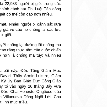
à 22,983 người bị giết trong các
chính cảnh sát Phi Luật Tân công
iết có thể còn cao hơn nhiều.
 mặt. Nhiều người bị cảnh sát đưa
g giả vu cáo họ chống lại các lực
ị giết.
uyết chống lại đường lối chống ma
 cáo rằng thực tâm của cuộc chiến
p hơn là chống ma túy; và nhiều
bừa bãi này, Đức Tổng Giám Mục
David, Thầy Armin Luistro, Giám
ư Ký Ủy Ban Giáo Dục Công Giáo
uy tố vào ngày 26 tháng Bẩy vừa
m Đức Cha Honesto Ongtioco của
 Villanueva Dòng Ngôi Lời, Cha
 linh mục triều.