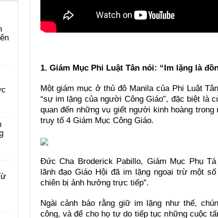
n
yên
1. Giám Mục Phi Luật Tân nói: “Im lặng là đồn
Một giám mục ở thủ đô Manila của Phi Luật Tân
ớc
“sự im lặng của người Công Giáo”, đặc biệt là c
quan đến những vụ giết người kinh hoàng trong
truy tố 4 Giám Mục Công Giáo.
n
g
Đức Cha Broderick Pabillo, Giám Mục Phụ Tá 
lãnh đạo Giáo Hội đã im lặng ngoại trừ một s
Từ
chiên bị ảnh hưởng trực tiếp”.
Ngài cảnh báo rằng giữ im lặng như thế, chú
công, và để cho họ tự do tiếp tục những cuộc tấ