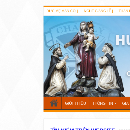
ĐỨC MẸ MÂN CÔI |
NGHE GIẢNG LỄ |
THẦN 
GIỚI THIỆU
THÔNG TIN
GIA