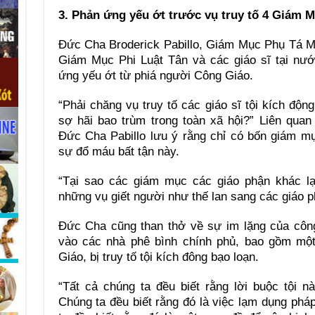
3. Phản ứng yếu ớt trước vụ truy tố 4 Giám M
Đức Cha Broderick Pabillo, Giám Mục Phụ Tá Man
Giám Mục Phi Luật Tân và các giáo sĩ tại nư
ứng yếu ớt từ phiá người Công Giáo.
“Phải chăng vụ truy tố các giáo sĩ tội kích độ
sợ hãi bao trùm trong toàn xã hội?” Liên quan
Đức Cha Pabillo lưu ý rằng chỉ có bốn giám m
sự đổ máu bất tận này.
“Tại sao các giám mục các giáo phận khác lạ
những vụ giết người như thế lan sang các giáo 
Đức Cha cũng than thở về sự im lặng của côn
vào các nhà phê bình chính phủ, bao gồm mộ
Giáo, bị truy tố tội kích đông bạo loạn.
“Tất cả chúng ta đều biết rằng lời buộc tội 
Chúng ta đều biết rằng đó là việc lạm dụng pháp