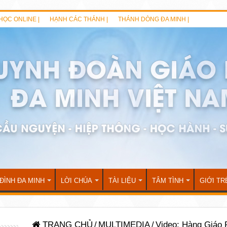
HỌC ONLINE |
HẠNH CÁC THÁNH |
THÁNH DÒNG ĐA MINH |
 ĐÌNH ĐA MINH
LỜI CHÚA
TÀI LIỆU
TÂM TÌNH
GIỚI TR
TRANG CHỦ
/
MULTIMEDIA
/
Video: Hàng Giáo 