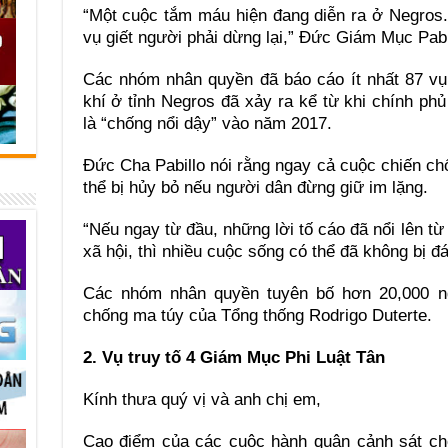
“Một cuộc tắm máu hiện đang diễn ra ở Negros.
vụ giết người phải dừng lại,” Đức Giám Mục Pabil
Các nhóm nhân quyền đã báo cáo ít nhất 87 vụ
khí ở tỉnh Negros đã xảy ra kể từ khi chính ph
là “chống nổi dậy” vào năm 2017.
Đức Cha Pabillo nói rằng ngay cả cuộc chiến c
thể bị hủy bỏ nếu người dân đừng giữ im lặng.
“Nếu ngay từ đầu, những lời tố cáo đã nổi lên từ
xã hội, thì nhiều cuộc sống có thể đã không bị đ
Các nhóm nhân quyền tuyên bố hơn 20,000 ngư
chống ma túy của Tổng thống Rodrigo Duterte.
2. Vụ truy tố 4 Giám Mục Phi Luật Tân
Kính thưa quý vị và anh chị em,
Cao điểm của các cuộc hành quân cảnh sát chố