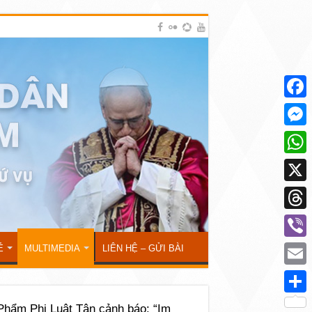
Face
Mess
What
X
Thre
Viber
Ẻ
MULTIMEDIA
LIÊN HỆ – GỬI BÀI
Emai
Shar
Phẩm Phi Luật Tân cảnh báo: “Im