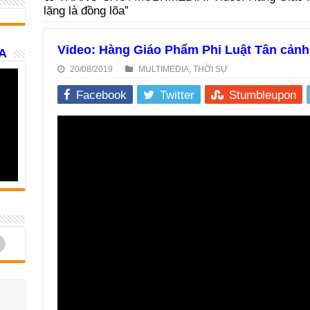
lặng là đồng lõa”
Video: Hàng Giáo Phẩm Phi Luật Tân cảnh 
A
20/08/2019
MULTIMEDIA
,
THỜI SỰ
Facebook
Twitter
Stumbleupon
d