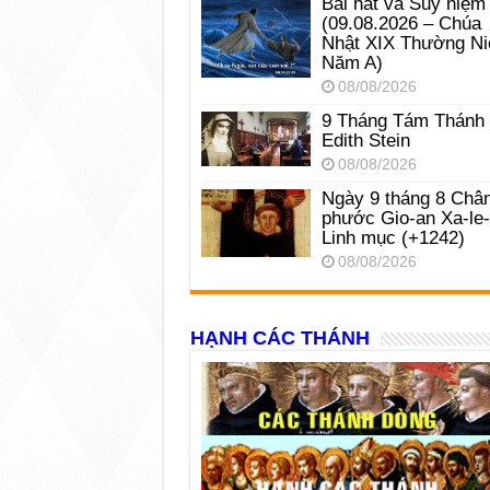
Bài hát và Suy niệm
(09.08.2026 – Chúa
Nhật XIX Thường Ni
Năm A)
08/08/2026
9 Tháng Tám Thánh
Edith Stein
08/08/2026
Ngày 9 tháng 8 Châ
phước Gio-an Xa-le
Linh mục (+1242)
08/08/2026
HẠNH CÁC THÁNH