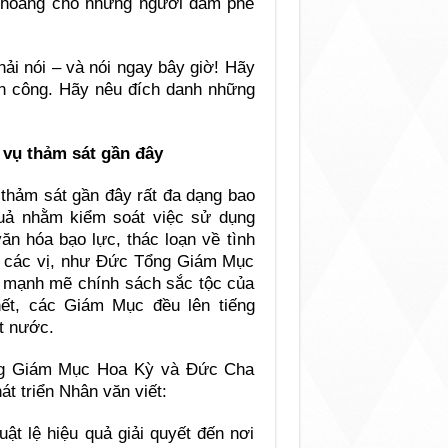
h hoàng cho những người dám phê
hải nói – và nói ngay bây giờ! Hãy
ấn công. Hãy nêu đích danh những
 vụ thảm sát gần đây
hảm sát gần đây rất đa dạng bao
quả nhằm kiểm soát việc sử dụng
ăn hóa bạo lực, thác loạn về tình
có các vị, như Đức Tổng Giám Mục
ch mạnh mẽ chính sách sắc tộc của
hết, các Giám Mục đều lên tiếng
t nước.
ồng Giám Mục Hoa Kỳ và Đức Cha
t triển Nhân văn viết:
uật lệ hiệu quả giải quyết đến nơi