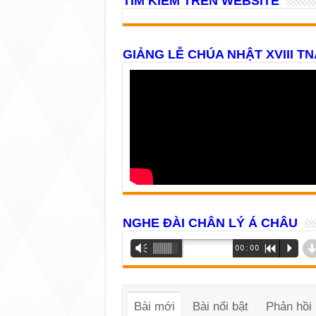
TÌM KIẾM TRÊN WEBSITE
GIẢNG LỄ CHÚA NHẬT XVIII TN
NGHE ĐÀI CHÂN LÝ Á CHÂU
Trình
Vm
00:00
R
P
phát
âm
thanh
Bài mới
Bài nổi bật
Phản hồi