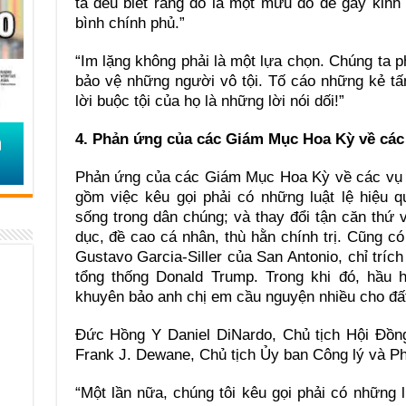
ta đều biết rằng đó là một mưu đồ để gây kin
bình chính phủ.”
“Im lặng không phải là một lựa chọn. Chúng ta p
bảo vệ những người vô tội. Tố cáo những kẻ t
lời buộc tội của họ là những lời nói dối!”
4. Phản ứng của các Giám Mục Hoa Kỳ về các
Phản ứng của các Giám Mục Hoa Kỳ về các vụ t
gồm việc kêu gọi phải có những luật lệ hiệu 
sống trong dân chúng; và thay đổi tận căn thứ v
dục, đề cao cá nhân, thù hằn chính trị. Cũng 
Gustavo Garcia-Siller của San Antonio, chỉ trí
tổng thống Donald Trump. Trong khi đó, hầu 
khuyên bảo anh chị em cầu nguyện nhiều cho đấ
Đức Hồng Y Daniel DiNardo, Chủ tịch Hội Đ
Frank J. Dewane, Chủ tịch Ủy ban Công lý và Phá
“Một lần nữa, chúng tôi kêu gọi phải có những l