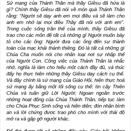
Sứ mạng của Thánh Thần mà thầy Giêsu đã hứa là
gì? Chính thầy Giêsu đã nói về món quà Thánh Thần
rằng: “Người sẽ dạy anh em mọi điều và sẽ làm cho
anh em nhớ lại mọi điều Thầy đã nói với anh em”.
Trong cuộc sống trần thế của mình, thầy Giêsu đã
trao cho các môn đệ tất cả những gì Người muốn bày
tỏ cho các ông: Người đưa các ông đến sự thành
toàn của mạc khải thánh thiêng. Đó là tất cả những gì
Chúa Cha muốn nói cho nhân loại nơi sự nhập thể
của Người Con. Công việc của Thánh Thần là nhắc
nhớ, nghĩa là làm cho hiểu một cách đầy đủ, và thúc
đẩy họ thực hiện những thầy Giêsu dạy cách cụ thể.
Và đây chính là sứ mạng của Giáo Hội, hiện thực hoá
sứ mạng ấy bằng một lối sống cụ thể: tin cậy Thiên
Chúa và tuân giữ Lời Người; Ngoan ngoãn trước
những hoạt động của Chúa Thánh Thần, tiếp tục làm
cho Chúa Phục Sinh sống và hiện diện; đón nhận bình
an và lời chứng được trao phó cho mình với thái độ
mở ra và gặp gỡ người khác.