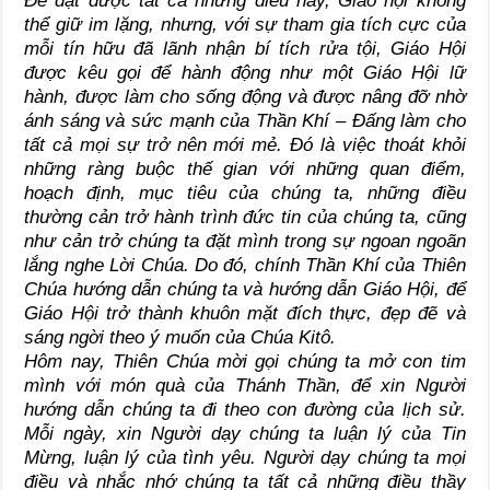
Để đạt được tất cả những điều này, Giáo hội không
thể giữ im lặng, nhưng, với sự tham gia tích cực của
mỗi tín hữu đã lãnh nhận bí tích rửa tội, Giáo Hội
được kêu gọi để hành động như một Giáo Hội lữ
hành, được làm cho sống động và được nâng đỡ nhờ
ánh sáng và sức mạnh của Thần Khí – Đấng làm cho
tất cả mọi sự trở nên mới mẻ. Đó là việc thoát khỏi
những ràng buộc thế gian với những quan điểm,
hoạch định, mục tiêu của chúng ta, những điều
thường cản trở hành trình đức tin của chúng ta, cũng
như cản trở chúng ta đặt mình trong sự ngoan ngoãn
lắng nghe Lời Chúa. Do đó, chính Thần Khí của Thiên
Chúa hướng dẫn chúng ta và hướng dẫn Giáo Hội, để
Giáo Hội trở thành khuôn mặt đích thực, đẹp đẽ và
sáng ngời theo ý muốn của Chúa Kitô.
Hôm nay, Thiên Chúa mời gọi chúng ta mở con tim
mình với món quà của Thánh Thần, để xin Người
hướng dẫn chúng ta đi theo con đường của lịch sử.
Mỗi ngày, xin Người dạy chúng ta luận lý của Tin
Mừng, luận lý của tình yêu. Người dạy chúng ta mọi
điều và nhắc nhớ chúng ta tất cả những điều thầy