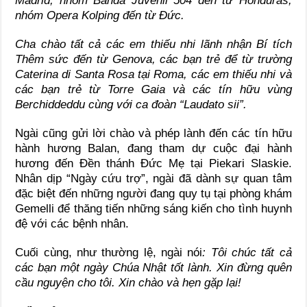
Madrid, nhóm Banda Juvenil 504 đến từ Honduras,
nhóm Opera Kolping đến từ Đức.
Cha chào tất cả các em thiếu nhi lãnh nhận Bí tích
Thêm sức đến từ Genova, các bạn trẻ để từ trường
Caterina di Santa Rosa tại Roma, các em thiếu nhi và
các bạn trẻ từ Torre Gaia và các tín hữu vùng
Berchiddeddu cùng với ca đoàn “Laudato sii”.
Ngài cũng gửi lời chào và phép lành đến các tín hữu
hành hương Balan, đang tham dự cuộc đại hành
hương đến Đền thánh Đức Mẹ tại Piekari Slaskie.
Nhân dịp “Ngày cứu trợ”, ngài đã dành sự quan tâm
đặc biệt đến những người đang quy tụ tại phòng khám
Gemelli để thăng tiến những sáng kiến cho tình huynh
đệ với các bệnh nhân.
Cuối cùng, như thường lệ, ngài nói
: Tôi chúc tất cả
các bạn một ngày Chúa Nhật tốt lành. Xin đừng quên
cầu nguyện cho tôi. Xin chào và hẹn gặp lại!