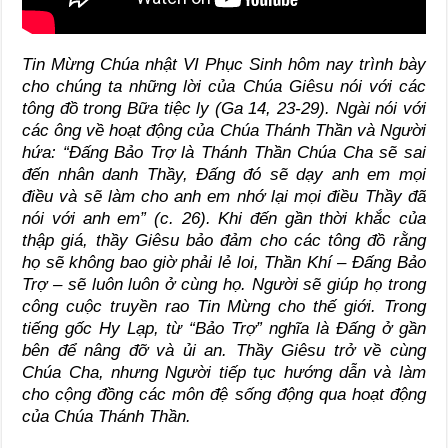
Tin Mừng Chúa nhật VI Phục Sinh hôm nay trình bày
cho chúng ta những lời của Chúa Giêsu nói với các
tông đồ trong Bữa tiệc ly (Ga 14, 23-29). Ngài nói với
các ông về hoạt động của Chúa Thánh Thần và Người
hứa: “Đấng Bảo Trợ là Thánh Thần Chúa Cha sẽ sai
đến nhân danh Thầy, Đấng đó sẽ dạy anh em mọi
điều và sẽ làm cho anh em nhớ lại mọi điều Thầy đã
nói với anh em” (c. 26). Khi đến gần thời khắc của
thập giá, thầy Giêsu bảo đảm cho các tông đồ rằng
họ sẽ không bao giờ phải lẻ loi, Thần Khí – Đấng Bảo
Trợ – sẽ luôn luôn ở cùng họ. Người sẽ giúp họ trong
công cuộc truyền rao Tin Mừng cho thế giới. Trong
tiếng gốc Hy Lạp, từ “Bảo Trợ” nghĩa là Đấng ở gần
bên để nâng đỡ và ủi an. Thầy Giêsu trở về cùng
Chúa Cha, nhưng Người tiếp tục hướng dẫn và làm
cho cộng đồng các môn đệ sống động qua hoạt động
của Chúa Thánh Thần.