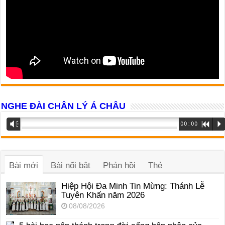
NGHE ĐÀI CHÂN LÝ Á CHÂU
Trình
Vm
00:00
R
P
phát
âm
thanh
Bài mới
Bài nổi bật
Phản hồi
Thẻ
Hiệp Hội Đa Minh Tin Mừng: Thánh Lễ
Tuyên Khấn năm 2026
08/08/2026