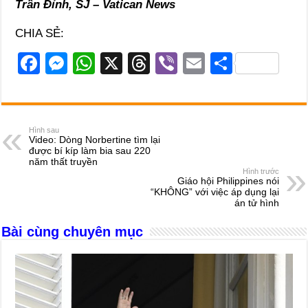
Trần Đỉnh, SJ – Vatican News
CHIA SẺ:
F
M
W
X
T
Vi
E
S
a
e
h
hr
b
m
h
c
ss
at
e
er
ail
ar
e
e
s
a
e
Hình sau
Video: Dòng Norbertine tìm lại
b
n
A
d
được bí kíp làm bia sau 220
năm thất truyền
o
g
p
s
Hình trước
Giáo hội Philippines nói
o
er
p
“KHÔNG” với việc áp dụng lại
án tử hình
k
Bài cùng chuyên mục