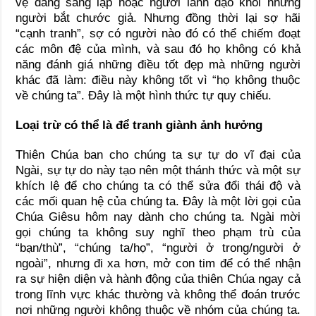
vệ đấng sáng lập hoặc người lãnh đạo khỏi những
người bắt chước giả. Nhưng đồng thời lại sợ hãi
“cạnh tranh”, sợ có người nào đó có thể chiếm đoạt
các môn đệ của mình, và sau đó họ không có khả
năng đánh giá những điều tốt đẹp mà những người
khác đã làm: điều này không tốt vì “họ không thuộc
về chúng ta”. Đây là một hình thức tự quy chiếu.
Loại trừ có thể là để tranh giành ảnh hưởng
Thiên Chúa ban cho chúng ta sự tự do vĩ đại của
Ngài, sự tự do này tạo nên một thánh thức và một sự
khích lệ để cho chúng ta có thể sửa đổi thái độ và
các mối quan hệ của chúng ta. Đây là một lời gọi của
Chúa Giêsu hôm nay dành cho chúng ta. Ngài mời
gọi chúng ta không suy nghĩ theo phạm trù của
“bạn/thù”, “chúng ta/họ”, “người ở trong/người ở
ngoài”, nhưng đi xa hơn, mở con tim để có thể nhận
ra sự hiện diện và hành động của thiên Chúa ngay cả
trong lĩnh vực khác thường và không thể đoán trước
nơi những người không thuộc về nhóm của chúng ta.