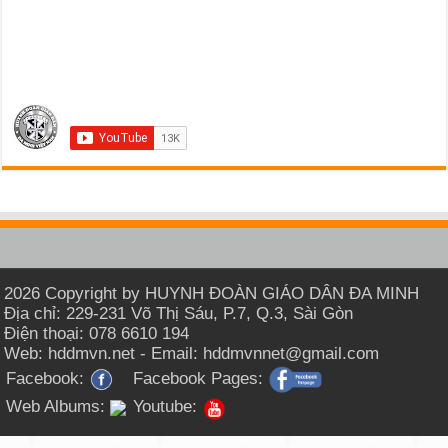
2026 Copyright by HUYNH ĐOÀN GIÁO DÂN ĐA MINH
Địa chỉ: 229-231 Võ Thị Sáu, P.7, Q.3, Sài Gòn
Điện thoại: 078 6610 194
Web: hddmvn.net - Email: hddmvnnet@gmail.com
Facebook:
Facebook Pages:
Web Albums:
Youtube: