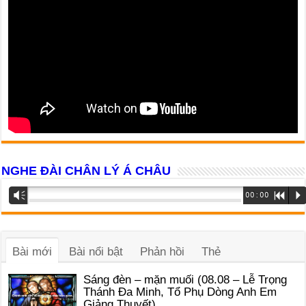
NGHE ĐÀI CHÂN LÝ Á CHÂU
Trình
Vm
00:00
R
P
phát
âm
thanh
Bài mới
Bài nổi bật
Phản hồi
Thẻ
Sáng đèn – mặn muối (08.08 – Lễ Trọng
Thánh Đa Minh, Tổ Phụ Dòng Anh Em
Giảng Thuyết)