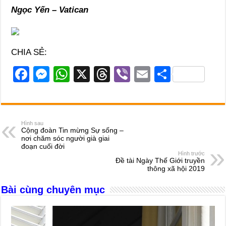
Ngọc Yến – Vatican
CHIA SẺ:
F
M
W
X
T
Vi
E
S
a
e
h
hr
b
m
h
c
ss
at
e
er
ail
ar
e
e
s
a
e
Hình sau
Cộng đoàn Tin mừng Sự sống –
b
n
A
d
nơi chăm sóc người già giai
đoạn cuối đời
o
g
p
s
Hình trước
Đề tài Ngày Thế Giới truyền
o
er
p
thông xã hội 2019
k
Bài cùng chuyên mục