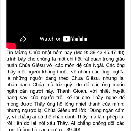
Tin Mừng Chúa nhật hôm nay (Mc 9: 38-43.45.47-48)
trình bày cho chúng ta một chi tiết rất quan trọng giáo
huấn Chúa Giêsu với các môn đệ của Ngài. Các ông
thấy một người không thuộc về nhóm các ông, nghĩa
là những người đang theo Chúa Giêsu, nhưng lại
nhân danh Chúa mà trừ quỷ, do đó các ông muốn
ngăn cản người này. Thánh Gioan, với nhiệt huyết
hăng say của người trẻ, kể lại cho Thầy nghe để
mong được Thầy ủng hộ lòng nhiệt thành của mình;
nhưng ngược lại Chúa Giêsu trả lời: “Đừng ngăn cấm
y, vì chẳng ai có thể nhân danh Thầy mà làm phép lạ,
rồi liền đó lại nói xấu Thầy. Ai chẳng chống đối các
con, là ủng hộ các con” (c. 39-40)