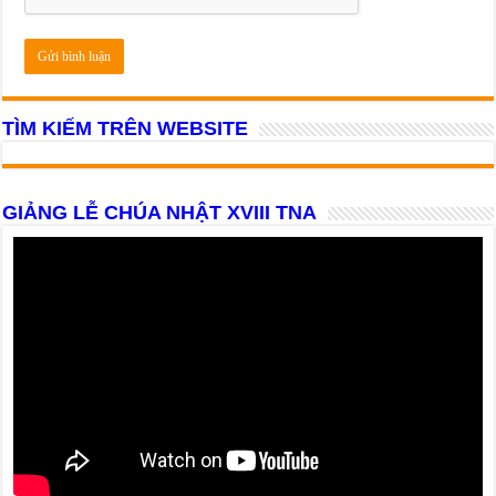
TÌM KIẾM TRÊN WEBSITE
GIẢNG LỄ CHÚA NHẬT XVIII TNA