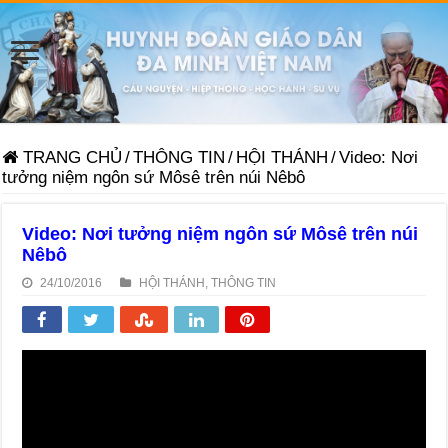
TRANG CHỦ
/
THÔNG TIN
/
HỘI THÁNH
/
Video: Nơi
tưởng niệm ngôn sứ Môsê trên núi Nêbô
Video: Nơi tưởng niệm ngôn sứ Môsê trên núi
Nêbô
24/10/2016
HỘI THÁNH
,
THÔNG TIN