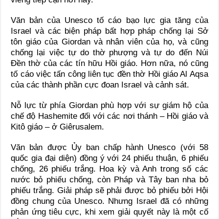
Văn bản của Unesco tố cáo bạo lực gia tăng của
Israel và các biện pháp bất hợp pháp chống lại Sở
tôn giáo của Giordan và nhân viên của họ, và cũng
chống lại việc tự do thờ phượng và tự do đến Núi
Đền thờ của các tín hữu Hồi giáo. Hơn nữa, nó cũng
tố cáo việc tấn công liên tục đền thờ Hồi giáo Al Aqsa
của các thành phần cực đoan Israel và cảnh sát.
Nỗ lực từ phía Giordan phù hợp với sự giám hộ của
chế độ Hashemite đối với các nơi thánh – Hồi giáo và
Kitô giáo – ở Giêrusalem.
Văn bản được Ủy ban chấp hành Unesco (với 58
quốc gia đại diện) đồng ý với 24 phiếu thuận, 6 phiếu
chống, 26 phiếu trắng. Hoa kỳ và Anh trong số các
nước bỏ phiếu chống, còn Pháp và Tây ban nha bỏ
phiếu trắng. Giải pháp sẽ phải được bỏ phiếu bởi Hội
đồng chung của Unesco. Nhưng Israel đã có những
phản ứng tiêu cực, khi xem giải quyết này là một cố