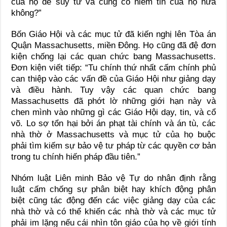
của họ để suy tư và củng cố niềm tin của họ nữa
không?”
Bốn Giáo Hội và các mục tử đã kiến nghị lên Tòa án
Quận Massachusetts, miền Đông. Họ cũng đã đệ đơn
kiện chống lại các quan chức bang Massachusetts.
Đơn kiện viết tiếp: “Tu chính thứ nhất cấm chính phủ
can thiệp vào các vấn đề của Giáo Hội như giảng dạy
và điều hành. Tuy vậy các quan chức bang
Massachusetts đã phớt lờ những giới hạn này và
chen mình vào những gì các Giáo Hội dạy, tin, và cổ
võ. Lo sợ tổn hại bởi án phạt tài chính và án tù, các
nhà thờ ở Massachusetts và mục tử của họ buộc
phải tìm kiếm sự bảo vệ tư pháp từ các quyền cơ bản
trong tu chính hiến pháp đầu tiên.”
Nhóm luật Liên minh Bảo vệ Tự do nhân định rằng
luật cấm chống sự phân biệt hay khích động phân
biệt cũng tác động đến các việc giảng dạy của các
nhà thờ và có thể khiến các nhà thờ và các mục tử
phải im lặng nếu cái nhìn tôn giáo của họ về giới tính