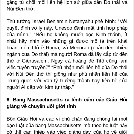
gắng từ chối mối liên hệ lịch sử giữa dân Do thái và
Núi Đền thờ.
Thủ tướng Israel Benjamin Netanyahu phê bình: “Với
quyết định vô lý này, Unesco đánh mất tính hợp pháp
của mình.” “Nếu họ không muốn đọc Kinh thánh, ít
nhất hãy nhìn vào những gì được mô tả trên khải
hoàn môn Titô ở Roma, và Menorah (chân đèn nhiều
ngành của Do thái) mà người Roma đã lấy cắp từ đền
thờ ở Giêrusalem. Ngay cả hoàng đế Titô cũng làm
việc tuyên truyền?” “Phủ nhận mối liên hệ của Do thái
với Núi Đền thờ thì giống như phủ nhận liên hệ của
Trung quốc với Vạn lý trường thành hay liên hệ của
người Ai cập với kim tự tháp.”
6. Bang Massachusetts ra lệnh cấm các Giáo Hội
giảng về chuyển đổi giới tính
Bốn Giáo Hội và các vị chủ chăn đang chống lại một
đạo luật của bang Massachusetts mà theo họ luật này
có thể can thiệp vào việc giảng dạy của họ về giới