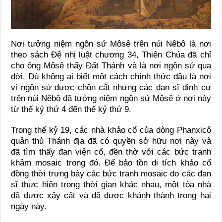
Nơi tưởng niệm ngôn sứ Môsê trên núi Nêbô là nơi
theo sách Đệ nhị luật chương 34, Thiên Chúa đã chỉ
cho ông Môsê thấy Đất Thánh và là nơi ngôn sứ qua
đời. Dù không ai biết một cách chính thức đâu là nơi
vị ngôn sứ được chôn cất nhưng các đan sĩ định cư
trên núi Nêbô đã tưởng niệm ngôn sứ Môsê ở nơi này
từ thế kỷ thứ 4 đến thế kỷ thứ 9.
Trong thế kỷ 19, các nhà khảo cổ của dòng Phanxicô
quản thủ Thánh địa đã có quyền sở hữu nơi này và
đã tìm thấy đan viện cổ, đền thờ với các bức tranh
khảm mosaic trong đó. Để bảo tồn di tích khảo cổ
đồng thời trưng bày các bức tranh mosaic do các đan
sĩ thực hiện trong thời gian khác nhau, một tòa nhà
đã được xây cất và đã được khánh thành trong hai
ngày này.