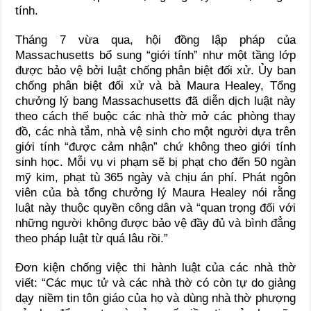
tính.
Tháng 7 vừa qua, hội đồng lập pháp của
Massachusetts bổ sung “giới tính” như một tầng lớp
được bảo vệ bởi luật chống phân biệt đối xử. Ủy ban
chống phân biệt đối xử và bà Maura Healey, Tổng
chưởng lý bang Massachusetts đã diễn dịch luật này
theo cách thế buộc các nhà thờ mở các phòng thay
đồ, các nhà tắm, nhà vệ sinh cho một người dựa trên
giới tính “được cảm nhận” chứ không theo giới tính
sinh học. Mỗi vụ vi phạm sẽ bị phạt cho đến 50 ngàn
mỹ kim, phạt tù 365 ngày và chịu án phí. Phát ngôn
viên của bà tổng chưởng lý Maura Healey nói rằng
luật này thuộc quyền công dân và “quan trọng đối với
những người không được bảo vệ đầy đủ và bình đẳng
theo pháp luật từ quá lâu rồi.”
Đơn kiện chống việc thi hành luật của các nhà thờ
viết: “Các mục tử và các nhà thờ có còn tự do giảng
dạy niềm tin tôn giáo của họ và dùng nhà thờ phượng