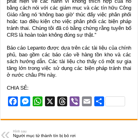
phát hiện về các hành vi không thích hợp của nó
bằng cách nói với các giám mục và các tín hữu Công
Giáo rằng nó ‘không bao giờ’ thúc đẩy việc phân phối
hoặc tạo điều kiện cho việc phân phối các biện pháp
tránh thai. Chúng tôi đã có bằng chứng rằng tuyên bố
CRS là hoàn toàn không đúng sự thật.”
Báo cáo Lepanto được dựa trên các tài liệu của chính
phủ, bao gồm các báo cáo về hàng tồn kho và các
sách hướng dẫn. Các tài liệu cho thấy có một sự gia
tăng lớn trong việc sử dụng các biện pháp tránh thai
ở nước châu Phi này.
CHIA SẺ:
F
M
W
X
T
Vi
E
S
a
e
h
hr
b
m
h
c
ss
at
e
er
ail
ar
e
e
s
a
e
Hình sau
Người mục tử thành tín bị bỏ rơi