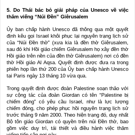
5. Do Thái bác bỏ giải pháp của Unesco về việc
thăm viếng “Núi Đền” Giêrusalem
Ủy ban chấp hành Unesco đã thông qua một quyết
định kêu gọi Israel khôi phục lại nguyên trạng lịch sử
của “Núi Đền thờ” (xưa kia là đền thờ Giêrusalem,
sau đó khi Hồi giáo chiếm Giêrusalem họ xây đền thờ
Hồi giáo trên nền của đền thờ Giêrusalem) nơi có đền
thờ Hồi giáo Al Aqsa. Quyết định được đưa ra trong
phiên họp lần thứ 200 của Ủy ban chấp hành Unesco
tại Paris ngày 13 tháng 10 vừa qua.
Trong quyết định được đoàn Palestine soạn thảo với
sự cộng tác của đoàn Giordan có tên “Palestine bị
chiếm đóng” có yêu cầu Israel, như là lực lượng
chiếm đóng, cho phép phục hồi nguyên trạng lịch sử
trước tháng 9 năm 2000. Theo hiện trạng đó, duy nhất
Bộ tôn giáo Giordan có quyền trên núi Đền thờ, bao
gồm việc duy trì, tái thiết và điều hành việc thăm
viếng tiếp cận nơi này.