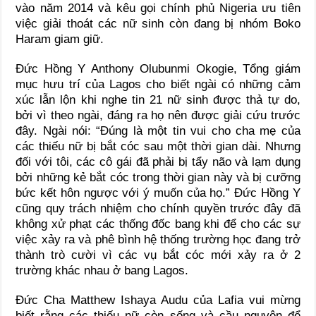
vào năm 2014 và kêu gọi chính phủ Nigeria ưu tiên
việc giải thoát các nữ sinh còn đang bị nhóm Boko
Haram giam giữ.
Đức Hồng Y Anthony Olubunmi Okogie, Tổng giám
mục hưu trí của Lagos cho biết ngài có những cảm
xúc lẫn lộn khi nghe tin 21 nữ sinh được thả tự do,
bởi vì theo ngài, đáng ra họ nên được giải cứu trước
đây. Ngài nói: “Đúng là một tin vui cho cha mẹ của
các thiếu nữ bị bắt cóc sau một thời gian dài. Nhưng
đối với tôi, các cô gái đã phải bị tẩy não và lạm dụng
bởi những kẻ bắt cóc trong thời gian này và bị cưỡng
bức kết hôn ngược với ý muốn của họ.” Đức Hồng Y
cũng quy trách nhiệm cho chính quyền trước đây đã
không xử phạt các thống đốc bang khi để cho các sự
việc xảy ra và phê bình hệ thống trường học đang trở
thành trò cười vì các vụ bắt cóc mới xảy ra ở 2
trường khác nhau ở bang Lagos.
Đức Cha Matthew Ishaya Audu của Lafia vui mừng
biết rằng các thiếu nữ còn sống và cầu nguyện để