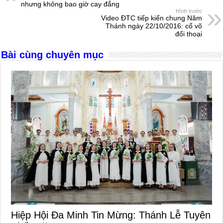
b
n
A
d
nhưng không bao giờ cay đắng
Hình trước
o
g
p
s
Video ĐTC tiếp kiến chung Năm
Thánh ngày 22/10/2016: cổ võ
o
er
p
đối thoại
k
Bài cùng chuyên mục
Hiệp Hội Đa Minh Tin Mừng: Thánh Lễ Tuyên