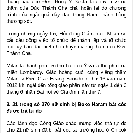
thông báo cho Đức Hồng Y Scola là chuyến viếng
thăm của Đức Thánh Cha phải hoãn lại do chương
trình của ngài quá dày đặc trong Năm Thánh Lòng
thương xót.
Trong những ngày tới, Hội đồng Giám mục Milan sẽ
bắt đầu công việc tổ chức để thành lập và tổ chức
một ủy ban đặc biệt cho chuyến viếng thăm của Đức
Thánh Cha.
Milan là thành phố lớn thứ hai của Ý và là thủ phủ của
miền Lombardy. Giáo hoàng cuối cùng viếng thăm
Milan là Đức Giáo Hoàng Bênêđíctô thứ 16 vào năm
2012 khi ngài đến tổng giáo phận này từ ngày 1 đến 3
tháng 6 nhân Đại hội về Gia đình lần thứ 7.
3. 21 trong số 270 nữ sinh bị Boko Haram bắt cóc
được trả tự do
Các lãnh đạo Công Giáo chào mừng việc thả tự do
cho 21 nữ sinh đã bị bắt cóc tại trường học ở Chibok