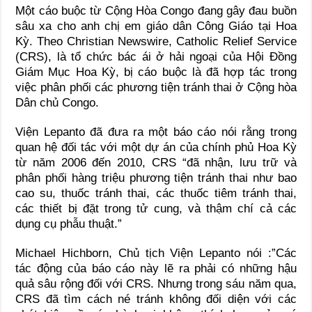
Một cáo buộc từ Cộng Hòa Congo đang gây đau buồn
sâu xa cho anh chị em giáo dân Công Giáo tại Hoa
Kỳ. Theo Christian Newswire, Catholic Relief Service
(CRS), là tổ chức bác ái ở hải ngoại của Hội Đồng
Giám Mục Hoa Kỳ, bị cáo buộc là đã hợp tác trong
việc phân phối các phương tiện tránh thai ở Cộng hòa
Dân chủ Congo.
Viện Lepanto đã đưa ra một báo cáo nói rằng trong
quan hệ đối tác với một dự án của chính phủ Hoa Kỳ
từ năm 2006 đến 2010, CRS “đã nhận, lưu trữ và
phân phối hàng triệu phương tiện tránh thai như bao
cao su, thuốc tránh thai, các thuốc tiêm tránh thai,
các thiết bị đặt trong tử cung, và thậm chí cả các
dụng cụ phẫu thuật.”
Michael Hichborn, Chủ tịch Viện Lepanto nói :”Các
tác động của báo cáo này lẽ ra phải có những hậu
quả sâu rộng đối với CRS. Nhưng trong sáu năm qua,
CRS đã tìm cách né tránh không đối diện với các