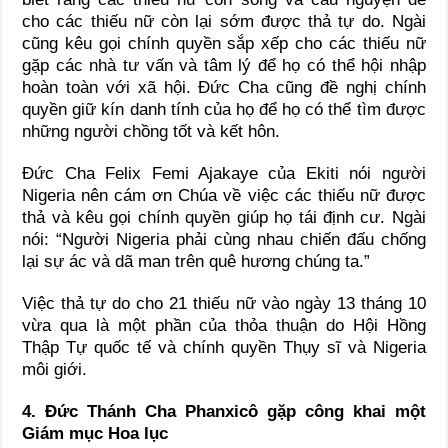
cho các thiếu nữ còn lại sớm được thả tự do. Ngài
cũng kêu gọi chính quyền sắp xếp cho các thiếu nữ
gặp các nhà tư vấn và tâm lý để họ có thể hội nhập
hoàn toàn với xã hội. Đức Cha cũng đề nghị chính
quyền giữ kín danh tính của họ để họ có thể tìm được
những người chồng tốt và kết hôn.
Đức Cha Felix Femi Ajakaye của Ekiti nói người
Nigeria nên cám ơn Chúa về việc các thiếu nữ được
thả và kêu gọi chính quyền giúp họ tái định cư. Ngài
nói: “Người Nigeria phải cùng nhau chiến đấu chống
lại sự ác và dã man trên quê hương chúng ta.”
Việc thả tự do cho 21 thiếu nữ vào ngày 13 tháng 10
vừa qua là một phần của thỏa thuận do Hội Hồng
Thập Tự quốc tế và chính quyền Thụy sĩ và Nigeria
môi giới.
4. Đức Thánh Cha Phanxicô gặp công khai một
Giám mục Hoa lục