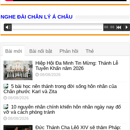
NGHE ĐÀI CHÂN LÝ Á CHÂU
Trình
Vm
00:00
R
P
phát
âm
thanh
Bài mới
Bài nổi bật
Phản hồi
Thẻ
Hiệp Hội Đa Minh Tin Mừng: Thánh Lễ
Tuyên Khấn năm 2026
08/08/2026
5 bài học nên thánh trong đời sống hôn nhân của
Chân phước Karl và Zita
08/08/2026
10 nguyên nhân chính khiến hôn nhân ngày nay đổ
vỡ và cách phòng tránh
08/08/2026
Đức Thánh Cha Lêô XIV sẽ thăm Pháp: