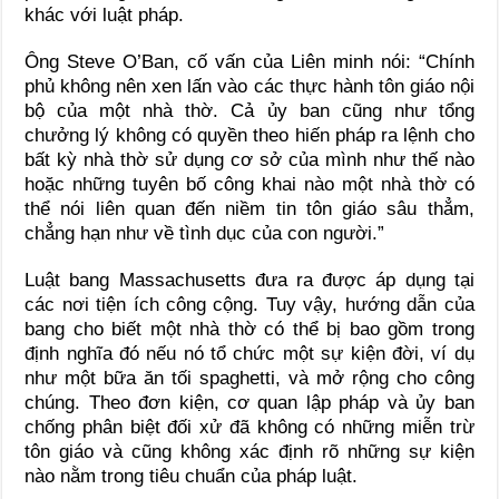
khác với luật pháp.
Ông Steve O’Ban, cố vấn của Liên minh nói: “Chính
phủ không nên xen lấn vào các thực hành tôn giáo nội
bộ của một nhà thờ. Cả ủy ban cũng như tổng
chưởng lý không có quyền theo hiến pháp ra lệnh cho
bất kỳ nhà thờ sử dụng cơ sở của mình như thế nào
hoặc những tuyên bố công khai nào một nhà thờ có
thể nói liên quan đến niềm tin tôn giáo sâu thẳm,
chẳng hạn như về tình dục của con người.”
Luật bang Massachusetts đưa ra được áp dụng tại
các nơi tiện ích công cộng. Tuy vậy, hướng dẫn của
bang cho biết một nhà thờ có thể bị bao gồm trong
định nghĩa đó nếu nó tổ chức một sự kiện đời, ví dụ
như một bữa ăn tối spaghetti, và mở rộng cho công
chúng. Theo đơn kiện, cơ quan lập pháp và ủy ban
chống phân biệt đối xử đã không có những miễn trừ
tôn giáo và cũng không xác định rõ những sự kiện
nào nằm trong tiêu chuẩn của pháp luật.