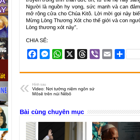
Người là nguồn hy vọng, sức mạnh và can đảm,
mở rộng cửa cho Chúa Kitô. Lời mời gọi này biến
Mừng Lòng Thương Xót cho thế giới và con ngườ
Lòng thương xót này”.
CHIA SẺ:
F
M
W
X
T
Vi
E
S
a
e
h
hr
b
m
h
c
ss
at
e
er
ail
ar
e
e
s
a
e
Hình sau
Video: Nơi tưởng niệm ngôn sứ
b
n
A
d
Môsê trên núi Nêbô
o
g
p
s
Bài cùng chuyên mục
o
er
p
k