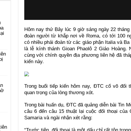
u
ọa
Hôm nay thứ Bảy lúc 9 giờ sáng ngày 22 tháng 
ại
đoàn người từ khắp nơi về Roma, có tới 100 n
có nhiều phái đoàn từ các giáo phận Italia và B
là lễ kính thánh Gioan Phaolô 2 Giáo Hoàng. 
iên
cùng với chính quyền địa phương liên hệ đã tháp
bị
kiến này.
àn
Trong buổi tiếp kiến hôm nay, ĐTC cổ võ đối t
hờ
quan trọng của lòng thương xót.
Trong bài huấn dụ, ĐTC đã quảng diễn bài Tin M
câu 6 đến câu 15 thuật lại cuộc đối thoại củ
Samaria và ngài nhận xét rằng:
tiên
“Trước tiên, đối thoại là một dấu chỉ rất tôn trọn