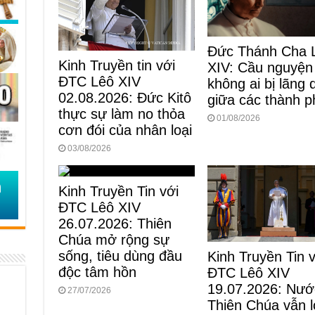
Đức Thánh Cha 
Kinh Truyền tin với
XIV: Cầu nguyện
ĐTC Lêô XIV
không ai bị lãng
02.08.2026: Đức Kitô
giữa các thành p
thực sự làm no thỏa
01/08/2026
cơn đói của nhân loại
03/08/2026
Kinh Truyền Tin với
ĐTC Lêô XIV
26.07.2026: Thiên
Chúa mở rộng sự
sống, tiêu dùng đầu
Kinh Truyền Tin 
độc tâm hồn
ĐTC Lêô XIV
19.07.2026: Nướ
27/07/2026
Thiên Chúa vẫn 