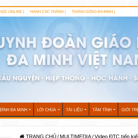
HỌC ONLINE |
HẠNH CÁC THÁNH |
THÁNH DÒNG ĐA MINH |
 ĐÌNH ĐA MINH
LỜI CHÚA
TÀI LIỆU
TÂM TÌNH
GIỚI TR
TRANG CHỦ
/
MULTIMEDIA
/
Video ĐTC tiếp ki