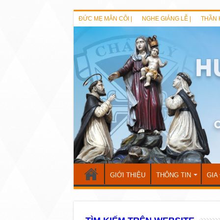
ĐỨC MẸ MÂN CÔI |
NGHE GIẢNG LỄ |
THẦN 
GIỚI THIỆU
THÔNG TIN
GIA