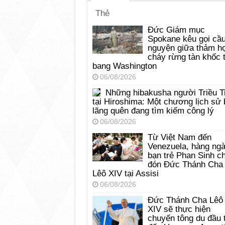
Thẻ
Đức Giám mục
Spokane kêu gọi cầ
nguyện giữa thảm h
cháy rừng tàn khốc t
bang Washington
06/08/2026
Những hibakusha người Triều T
tại Hiroshima: Một chương lịch sử 
lãng quên đang tìm kiếm công lý
06/08/2026
Từ Việt Nam đến
Venezuela, hàng ng
bạn trẻ Phan Sinh c
đón Đức Thánh Cha
Lêô XIV tại Assisi
06/08/2026
Đức Thánh Cha Lêô
XIV sẽ thực hiện
chuyến tông du đầu 