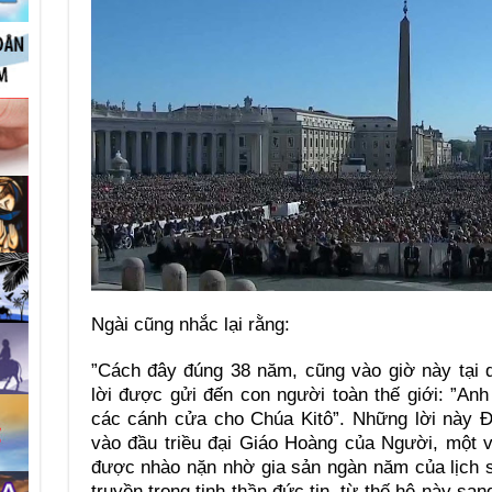
Ngài cũng nhắc lại rằng:
”Cách đây đúng 38 năm, cũng vào giờ này tại 
lời được gửi đến con người toàn thế giới: ”An
các cánh cửa cho Chúa Kitô”. Những lời này 
vào đầu triều đại Giáo Hoàng của Người, một v
được nhào nặn nhờ gia sản ngàn năm của lịch 
truyền trong tinh thần đức tin, từ thế hệ này sa