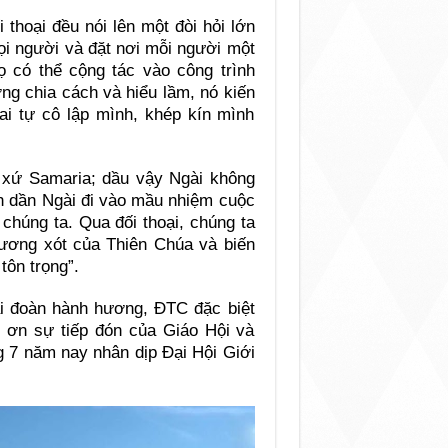
 thoại đều nói lên một đòi hỏi lớn
ọi người và đặt nơi mỗi người một
họ có thể cộng tác vào công trình
ng chia cách và hiểu lầm, nó kiến
ai tự cô lập mình, khép kín mình
 xứ Samaria; dầu vậy Ngài không
ần dần Ngài đi vào mầu nhiệm cuộc
 chúng ta. Qua đối thoại, chúng ta
hương xót của Thiên Chúa và biến
tôn trọng”.
ái đoàn hành hương, ĐTC đặc biệt
 ơn sự tiếp đón của Giáo Hội và
g 7 năm nay nhân dịp Đại Hội Giới