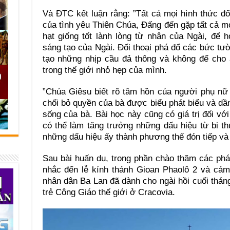
Và ĐTC kết luận rằng: ”Tất cả mọi hình thức đối
của tình yêu Thiên Chúa, Đấng đến gặp tất cả m
hạt giống tốt lành lòng từ nhân của Ngài, để 
sáng tạo của Ngài. Đối thoại phá đổ các bức tườ
tạo những nhịp cầu đả thông và không để cho 
trong thế giới nhỏ hẹp của mình.
”Chúa Giêsu biết rõ tâm hồn của người phụ nữ
chối bỏ quyền của bà được biểu phát biểu và d
sống của bà. Bài học này cũng có giá trị đối với
có thể làm tăng trưởng những dấu hiệu từ bi t
những dấu hiệu ấy thành phương thế đón tiếp và 
Sau bài huấn dụ, trong phần chào thăm các ph
nhắc đến lễ kính thánh Gioan Phaolô 2 và cám
nhân dân Ba Lan đã dành cho ngài hồi cuối thán
trẻ Công Giáo thế giới ở Cracovia.