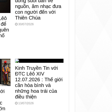
dòng suối dẫn về
nguồn, âm nhạc đưa
con người đến với
Thiên Chúa
Lêô
 để
30/07/2026
 quên
hố
Kinh Truyền Tin với
ĐTC Lêô XIV
12.07.2026 : Thế giới
cần hòa bình và
những hoa trái của
với
điều thiện
c
13/07/2026
lớn