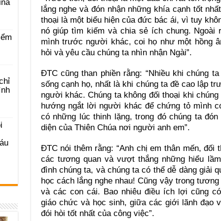
ina
lắng nghe và đón nhận những khía cạnh tốt nhất 
thoại là một biểu hiện của đức bác ái, vì tuy kh
nó giúp tìm kiếm và chia sẻ ích chung. Ngoài r
iểm
mình trước người khác, coi họ như một hồng â
hỏi và yêu cầu chúng ta nhìn nhận Ngài”.
ĐTC cũng than phiền rằng: “Nhiều khi chúng t
chỉ
sống cạnh họ, nhất là khi chúng ta đề cao lập t
ình
người khác. Chúng ta không đối thoại khi chúng
hướng ngắt lời người khác để chứng tỏ mình có l
có những lúc thinh lặng, trong đó chúng ta đón
i
diện của Thiên Chúa nơi người anh em”.
Sáu
ĐTC nói thêm rằng: “Anh chị em thân mến, đối 
các tương quan và vượt thắng những hiểu lầm. 
đình chúng ta, và chúng ta có thể dễ dàng giải 
học cách lắng nghe nhau! Cũng vậy trong tương
và các con cái. Bao nhiêu điều ích lợi cũng c
giáo chức và học sinh, giữa các giới lãnh đạo
đói hòi tốt nhất của công việc”.