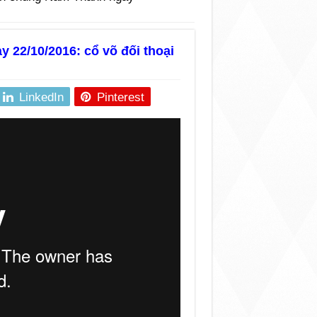
 22/10/2016: cổ võ đối thoại
LinkedIn
Pinterest