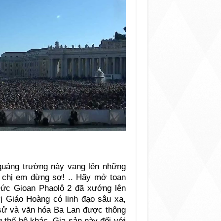
quảng trường này vang lên những
h chị em đừng sợ! .. Hãy mở toan
Đức Gioan Phaolô 2 đã xướng lên
ị Giáo Hoàng có linh đạo sâu xa,
sử và văn hóa Ba Lan được thông
ng thế hệ khác. Gia sản này đối với