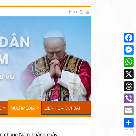
Face
Mess
What
X
Thre
Viber
Ẻ
MULTIMEDIA
LIÊN HỆ – GỬI BÀI
Emai
Shar
ến chung Năm Thánh ngày