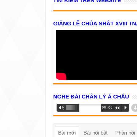
TÌM KIẾM TRÊN WEBSITE
GIẢNG LỄ CHÚA NHẬT XVIII TN
NGHE ĐÀI CHÂN LÝ Á CHÂU
Trình
Vm
00:00
R
P
phát
âm
thanh
Bài mới
Bài nổi bật
Phản hồi