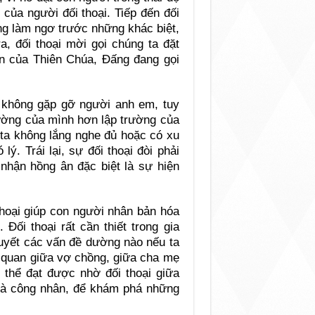
của người đối thoại. Tiếp đến đối
ông làm ngơ trước những khác biệt,
a, đối thoại mời gọi chúng ta đặt
n của Thiên Chúa, Đấng đang gọi
a không gặp gỡ người anh em, tuy
rường của mình hơn lập trường của
 ta không lắng nghe đủ hoặc có xu
ý. Trái lại, sự đối thoại đòi phải
 nhận hồng ân đặc biệt là sự hiện
thoại giúp con người nhân bản hóa
Đối thoại rất cần thiết trong gia
quyết các vấn đề dường nào nếu ta
 quan giữa vợ chồng, giữa cha mẹ
ó thể đạt được nhờ đối thoại giữa
 và công nhân, để khám phá những