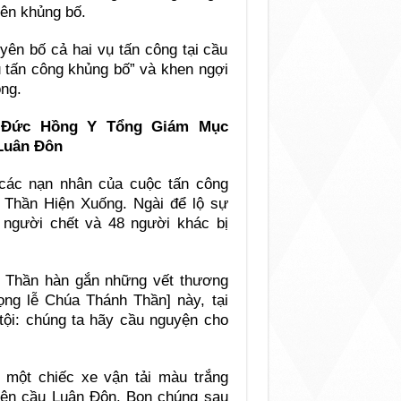
tên khủng bố.
yên bố cả hai vụ tấn công tại cầu
ụ tấn công khủng bố” và khen ngợi
ng.
a Đức Hồng Y Tổng Giám Mục
 Luân Đôn
các nạn nhân của cuộc tấn công
Thần Hiện Xuống. Ngài để lộ sự
7 người chết và 48 người khác bị
 Thần hàn gắn những vết thương
ọng lễ Chúa Thánh Thần] này, tại
tội: chúng ta hãy cầu nguyện cho
i một chiếc xe vận tải màu trắng
trên cầu Luân Đôn. Bọn chúng sau