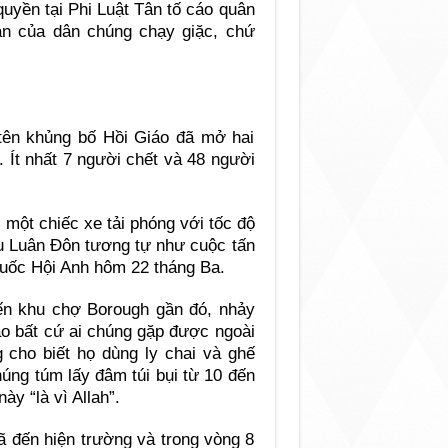
uyền tại Phi Luật Tân tố cáo quân
sản của dân chúng chạy giặc, chứ
 tên khủng bố Hồi Giáo đã mở hai
 Ít nhất 7 người chết và 48 người
i một chiếc xe tải phóng với tốc độ
ầu Luân Đôn tương tự như cuộc tấn
Quốc Hội Anh hôm 22 tháng Ba.
đến khu chợ Borough gần đó, nhảy
ào bất cứ ai chúng gặp được ngoài
cho biết họ dùng ly chai và ghế
húng túm lấy đâm túi bụi từ 10 đến
y “là vì Allah”.
ã đến hiện trường và trong vòng 8