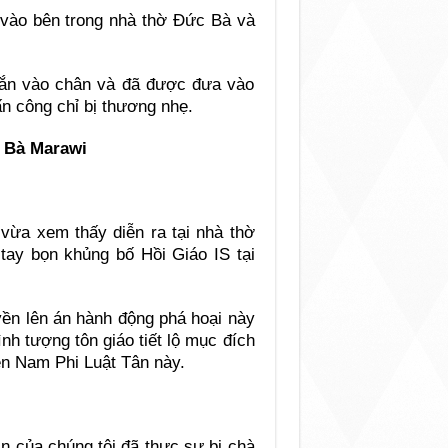
 vào bên trong nhà thờ Đức Bà và
 bắn vào chân và đã được đưa vào
ấn công chỉ bị thương nhẹ.
c Bà Marawi
vừa xem thấy diễn ra tại nhà thờ
 tay bọn khủng bố Hồi Giáo IS tại
ền lên án hành động phá hoại này
nh tượng tôn giáo tiết lộ mục đích
ền Nam Phi Luật Tân này.
in của chúng tôi đã thực sự bị chà