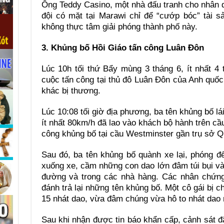
Ông Teddy Casino, một nhà đấu tranh cho nhân q
đội có mặt tại Marawi chỉ để “cướp bóc” tài 
không thực tâm giải phóng thành phố này.
3. Khủng bố Hồi Giáo tấn công Luân Đôn
Lúc 10h tối thứ Bẩy mùng 3 tháng 6, ít nhất 4
cuộc tấn công tại thủ đô Luân Đôn của Anh quốc.
khác bị thương.
Lúc 10:08 tối giờ địa phương, ba tên khủng bố lá
ít nhất 80km/h đã lao vào khách bộ hành trên c
công khủng bố tại cầu Westminster gần trụ sở 
Sau đó, ba tên khủng bố quành xe lại, phóng 
xuống xe, cầm những con dao lớn đâm túi bụi v
đường và trong các nhà hàng. Các nhân chứng 
đánh trả lại những tên khủng bố. Một cô gái bị c
15 nhát dao, vừa đâm chúng vừa hô to nhát dao nà
Sau khi nhận được tin báo khẩn cấp, cảnh sát đ