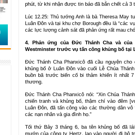
phút, từ khi nhận được tin báo đã bắn chết cả 3 
Lúc 12.25: Thủ tướng Anh là bà Theresa May tu
Luân Đôn và tại khu chợ Borough đều là “các v
các lực lượng cảnh sát đã phản ứng rất mau chó
4. Phản ứng của Đức Thánh Cha và củ
Westminster trước vụ tấn công khủng bố tại
Đức Thánh Cha Phanxicô đã cầu nguyện cho 
khủng bố ở Luân Đôn vào cuối Lễ Chúa Thánh 
buồn bã trước biến cố bi thảm khiến ít nhất 
thương.
Đức Thánh Cha Phanxicô nói: “Xin Chúa Thánh
chiến tranh và khủng bố, thậm chí vào đêm [v
Luân Đôn, đã tấn công vào các thường dân vô 
các nạn nhân và gia đình họ.”
Tối thứ Bảy 3 tháng 6, ba tên khủng bố đã lá
mướn của công ty Hertz, lao vào người đi bộ 