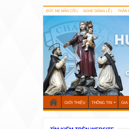
ĐỨC MẸ MÂN CÔI |
NGHE GIẢNG LỄ |
THẦN 
GIỚI THIỆU
THÔNG TIN
GIA