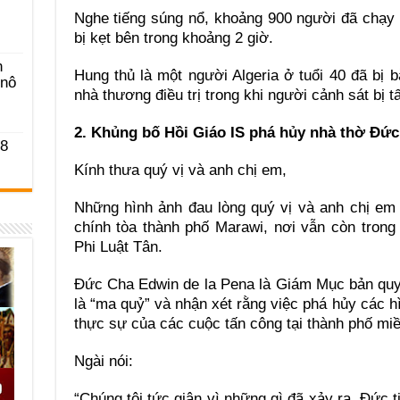
Nghe tiếng súng nổ, khoảng 900 người đã chạy
bị kẹt bên trong khoảng 2 giờ.
n
Hung thủ là một người Algeria ở tuổi 40 đã bị
-nô
nhà thương điều trị trong khi người cảnh sát bị t
2. Khủng bố Hồi Giáo IS phá hủy nhà thờ Đứ
 8
Kính thưa quý vị và anh chị em,
Những hình ảnh đau lòng quý vị và anh chị em 
chính tòa thành phố Marawi, nơi vẫn còn trong
Phi Luật Tân.
Đức Cha Edwin de la Pena là Giám Mục bản quy
là “ma quỷ” và nhận xét rằng việc phá hủy các hì
thực sự của các cuộc tấn công tại thành phố mi
Ngài nói:
“Chúng tôi tức giận vì những gì đã xảy ra. Đức t