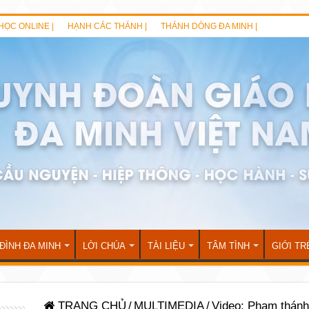
HỌC ONLINE |
HẠNH CÁC THÁNH |
THÁNH DÒNG ĐA MINH |
 ĐÌNH ĐA MINH
LỜI CHÚA
TÀI LIỆU
TÂM TÌNH
GIỚI TR
TRANG CHỦ
/
MULTIMEDIA
/
Video: Phạm thánh