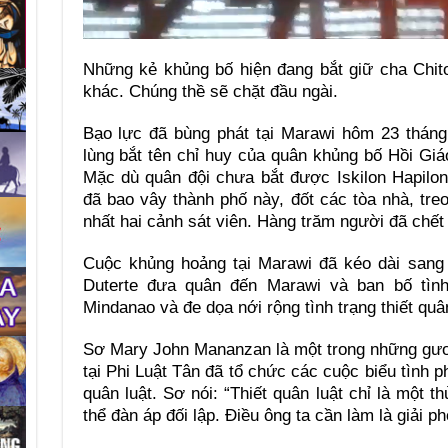
Những kẻ khủng bố hiện đang bắt giữ cha Chit
khác. Chúng thề sẽ chặt đầu ngài.
Bạo lực đã bùng phát tại Marawi hôm 23 tháng
lùng bắt tên chỉ huy của quân khủng bố Hồi Giáo
Mặc dù quân đội chưa bắt được Iskilon Hapilo
đã bao vây thành phố này, đốt các tòa nhà, treo
nhất hai cảnh sát viên. Hàng trăm người đã chết
Cuộc khủng hoảng tại Marawi đã kéo dài sang 
Duterte đưa quân đến Marawi và ban bố tình t
Mindanao và đe dọa nới rộng tình trạng thiết quâ
Sơ Mary John Mananzan là một trong những gươ
tại Phi Luật Tân đã tổ chức các cuộc biểu tình ph
quân luật. Sơ nói: “Thiết quân luật chỉ là một 
thể đàn áp đối lập. Điều ông ta cần làm là giải 