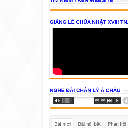
TÌM KIẾM TRÊN WEBSITE
GIẢNG LỄ CHÚA NHẬT XVIII TN
NGHE ĐÀI CHÂN LÝ Á CHÂU
Trình
Vm
00:00
R
P
phát
âm
thanh
Bài mới
Bài nổi bật
Phản hồi