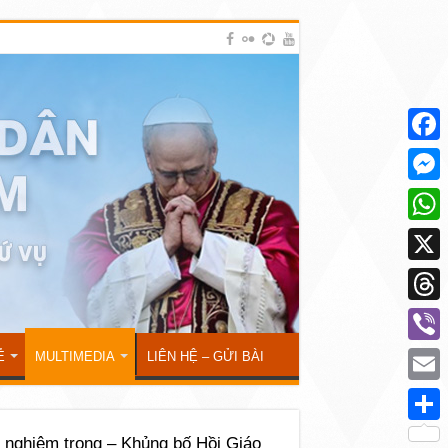
Face
Mess
What
X
Thre
Viber
Ẻ
MULTIMEDIA
LIÊN HỆ – GỬI BÀI
Emai
Shar
 nghiêm trọng – Khủng bố Hồi Giáo