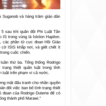
o Suganob và hàng trăm giáo dân
 5 sau khi quân đội Phi Luật Tân
 IS trong vùng là Iskilon Hapilon.
n, các phần tử cực đoan Hồi Giáo
 cờ ISIS khắp nơi, và giết chết ít
 trong cuộc chiến.
tuần thứ ba. Tổng thống Rodrigo
rạng thiết quân luật trong tỉnh
n luật trên phạm vi cả nước.
ng mặt đấu tranh cho nhân quyền
ản đối việc ban bố tình trạng thiết
thủ đọan của Rodrigo Duterte để có
phóng thành phố Marawi.”