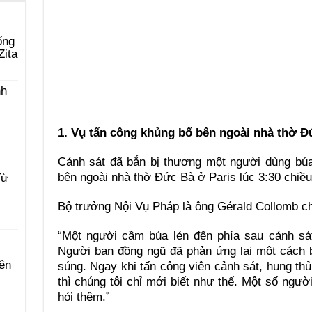
ống
Zita
nh
1. Vụ tấn công khủng bố bên ngoài nhà thờ Đ
Cảnh sát đã bắn bị thương một người dùng búa
bên ngoài nhà thờ Đức Bà ở Paris lúc 3:30 chiều
Từ
Bộ trưởng Nội Vụ Pháp là ông Gérald Collomb ch
“Một người cầm búa lẻn đến phía sau cảnh sát
Người bạn đồng ngũ đã phản ứng lại một cách b
ên
súng. Ngay khi tấn công viên cảnh sát, hung thủ 
thì chúng tôi chỉ mới biết như thế. Một số ngư
hỏi thêm.”