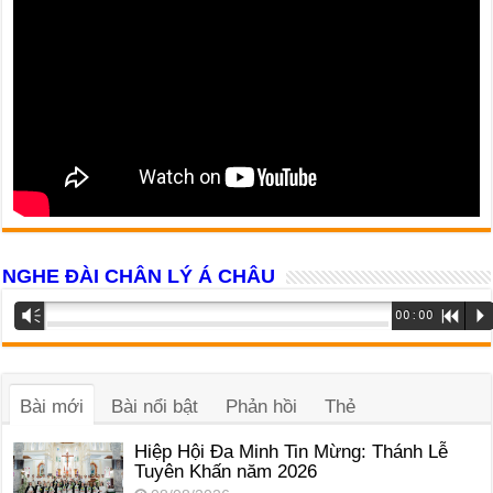
NGHE ĐÀI CHÂN LÝ Á CHÂU
Trình
Vm
00:00
R
P
phát
âm
thanh
Bài mới
Bài nổi bật
Phản hồi
Thẻ
Hiệp Hội Đa Minh Tin Mừng: Thánh Lễ
Tuyên Khấn năm 2026