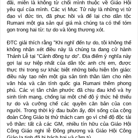
đãi, miễn là không từ chối mình thuộc về Giáo Hội
yêu quí của mình. Các vị Mục Tử này là những vị tử
đạo vì đức tin, đã phục hồi và để lại cho dân tộc
Rumani một gia sản quí giá mà chúng ta có thể tóm
gọn trong hai từ: tự do và lòng thương xót.
ĐTC giải thích rằng ”Khi nghĩ đến tự do, tôi không thể
không nhận xét điều này là chúng ta đang cử hành
Thánh Lễ tại ”Cánh đồng tự do”. Địa điểm ý nghĩa này
gợi lại sự hiệp nhất của dân tộc anh chị em, được
thực thi trong sự khác biệt những biểu hiện tôn giáo:
điều này tạo nên một gia sản tinh thần làm cho nền
văn hóa và căn tính quốc gia Rumani thêm phong
phú. Các vị tân chân phước đã chịu đau khổ và hy
sinh tính mạng, chống lại một chế độ ý thức hệ thiếu
tự do và cưỡng chế các quyền căn bản của con
người. Trong thời kỳ đau buồn ấy, đời sống của cộng
đoàn Công Giáo bị thử thách cam go vì chế độ độc tài
vô thần: tất cả các GM, nhiều tín hữu của Giáo Hội
Công Giáo nghi lễ Đông phương và Giáo Hội Công
Giáo la tinh đã bị bách hại và cầm tù.