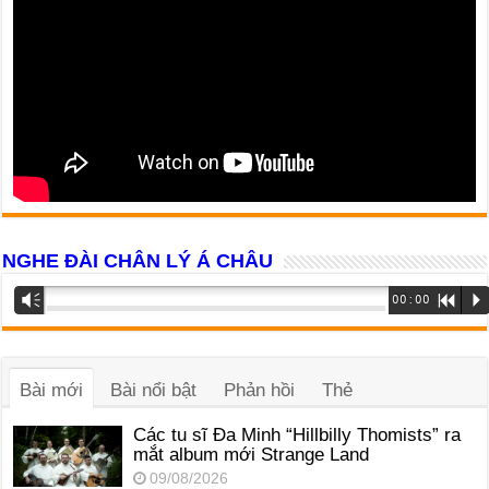
NGHE ĐÀI CHÂN LÝ Á CHÂU
Trình
Vm
00:00
R
P
phát
âm
thanh
Bài mới
Bài nổi bật
Phản hồi
Thẻ
Các tu sĩ Đa Minh “Hillbilly Thomists” ra
mắt album mới Strange Land
09/08/2026