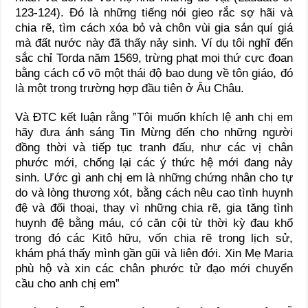
123-124). Đó là những tiếng nói gieo rắc sợ hãi và
chia rẽ, tìm cách xóa bỏ và chôn vùi gia sản quí giá
mà đất nước này đã thấy nảy sinh. Ví dụ tôi nghĩ đến
sắc chỉ Torda năm 1569, trừng phạt mọi thứ cực đoan
bằng cách cổ võ một thái độ bao dung về tôn giáo, đó
là một trong trường hợp đầu tiên ở Âu Châu.
Và ĐTC kết luận rằng ”Tôi muốn khích lệ anh chị em
hãy đưa ánh sáng Tin Mừng đến cho những người
đồng thời và tiếp tục tranh đấu, như các vị chân
phước mới, chống lại các ý thức hệ mới đang nảy
sinh. Ước gì anh chị em là những chứng nhân cho tự
do và lòng thương xót, bằng cách nêu cao tình huynh
đệ và đối thoại, thay vì những chia rẽ, gia tăng tình
huynh đệ bằng máu, có căn cội từ thời kỳ đau khổ
trong đó các Kitô hữu, vốn chia rẽ trong lịch sử,
khám phá thấy mình gần gũi và liên đới. Xin Mẹ Maria
phù hộ và xin các chân phước tử đạo mới chuyển
cầu cho anh chị em”