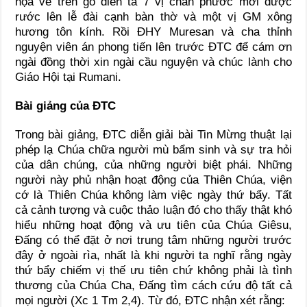
họa vẽ trên gỗ diễn tả 7 vị chân phước mới được
rước lên lễ đài cạnh bàn thờ và một vị GM xông
hương tôn kính. Rồi ĐHY Muresan và cha thỉnh
nguyện viên án phong tiến lên trước ĐTC để cám ơn
ngài đồng thời xin ngài cầu nguyện và chúc lành cho
Giáo Hội tại Rumani.
Bài giảng của ĐTC
Trong bài giảng, ĐTC diễn giải bài Tin Mừng thuật lại
phép lạ Chúa chữa người mù bẩm sinh và sự tra hỏi
của dân chúng, của những người biệt phái. Những
người này phủ nhận hoạt động của Thiên Chúa, viện
cớ là Thiên Chúa không làm việc ngày thứ bẩy. Tất
cả cảnh tượng và cuộc thảo luận đó cho thấy thật khó
hiểu những hoạt động và ưu tiên của Chúa Giêsu,
Đấng có thể đặt ở nơi trung tâm những người trước
đây ở ngoài rìa, nhất là khi người ta nghĩ rằng ngày
thứ bẩy chiếm vị thế ưu tiên chứ không phải là tình
thương của Chúa Cha, Đấng tìm cách cứu độ tất cả
mọi người (Xc 1 Tm 2,4). Từ đó, ĐTC nhận xét rằng: