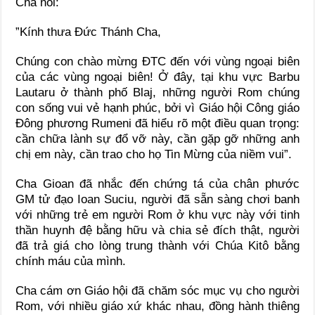
Cha nói:
”Kính thưa Đức Thánh Cha,
Chúng con chào mừng ĐTC đến với vùng ngoại biên
của các vùng ngoại biên! Ở đây, tại khu vực Barbu
Lautaru ở thành phố Blaj, những người Rom chúng
con sống vui vẻ hạnh phúc, bởi vì Giáo hội Công giáo
Đông phương Rumeni đã hiểu rõ một điều quan trọng:
cần chữa lành sự đổ vỡ này, cần gặp gỡ những anh
chị em này, cần trao cho họ Tin Mừng của niềm vui”.
Cha Gioan đã nhắc đến chứng tá của chân phước
GM tử đạo Ioan Suciu, người đã sẵn sàng chơi banh
với những trẻ em người Rom ở khu vực này với tinh
thần huynh đệ bằng hữu và chia sẻ đích thật, người
đã trả giá cho lòng trung thành với Chúa Kitô bằng
chính máu của mình.
Cha cám ơn Giáo hội đã chăm sóc mục vụ cho người
Rom, với nhiều giáo xứ khác nhau, đồng hành thiêng