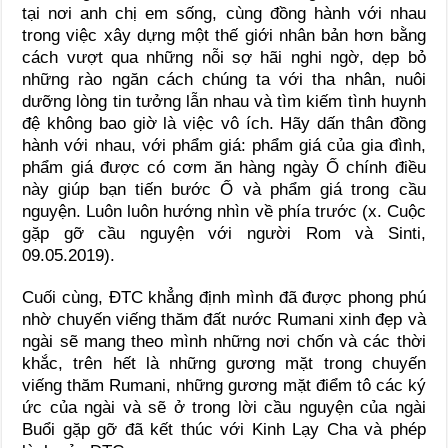
tại nơi anh chị em sống, cùng đồng hành với nhau
trong việc xây dựng một thế giới nhân bản hơn bằng
cách vượt qua những nỗi sợ hãi nghi ngờ, dẹp bỏ
những rào ngăn cách chúng ta với tha nhân, nuôi
dưỡng lòng tin tưởng lẫn nhau và tìm kiếm tình huynh
đệ không bao giờ là việc vô ích. Hãy dấn thân đồng
hành với nhau, với phẩm giá: phẩm giá của gia đình,
phẩm giá được có cơm ăn hàng ngày Ố chính điều
này giúp bạn tiến bước Ố và phẩm giá trong cầu
nguyện. Luôn luôn hướng nhìn về phía trước (x. Cuộc
gặp gỡ cầu nguyện với người Rom và Sinti,
09.05.2019).
Cuối cùng, ĐTC khẳng định mình đã được phong phú
nhờ chuyến viếng thăm đất nước Rumani xinh đẹp và
ngài sẽ mang theo mình những nơi chốn và các thời
khắc, trên hết là những gương mặt trong chuyến
viếng thăm Rumani, những gương mặt điểm tô các ký
ức của ngài và sẽ ở trong lời cầu nguyện của ngài
Buổi gặp gỡ đã kết thúc với Kinh Lạy Cha và phép