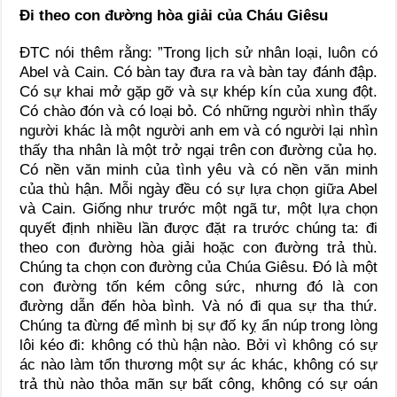
Đi theo con đường hòa giải của Cháu Giêsu
ĐTC nói thêm rằng: ”Trong lịch sử nhân loại, luôn có
Abel và Cain. Có bàn tay đưa ra và bàn tay đánh đập.
Có sự khai mở gặp gỡ và sự khép kín của xung đột.
Có chào đón và có loại bỏ. Có những người nhìn thấy
người khác là một người anh em và có người lại nhìn
thấy tha nhân là một trở ngại trên con đường của họ.
Có nền văn minh của tình yêu và có nền văn minh
của thù hận. Mỗi ngày đều có sự lựa chọn giữa Abel
và Cain. Giống như trước một ngã tư, một lựa chọn
quyết định nhiều lần được đặt ra trước chúng ta: đi
theo con đường hòa giải hoặc con đường trả thù.
Chúng ta chọn con đường của Chúa Giêsu. Đó là một
con đường tốn kém công sức, nhưng đó là con
đường dẫn đến hòa bình. Và nó đi qua sự tha thứ.
Chúng ta đừng để mình bị sự đố kỵ ẩn núp trong lòng
lôi kéo đi: không có thù hận nào. Bởi vì không có sự
ác nào làm tổn thương một sự ác khác, không có sự
trả thù nào thỏa mãn sự bất công, không có sự oán