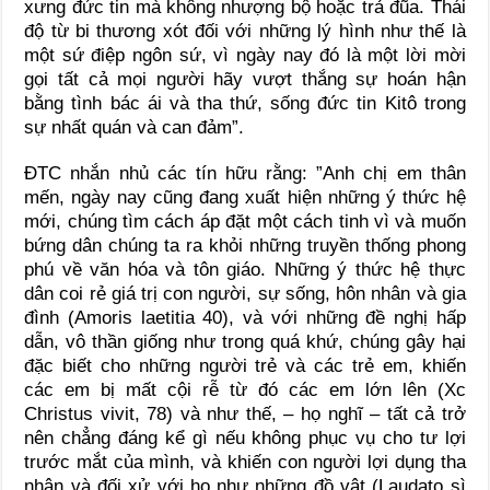
xưng đức tin mà không nhượng bộ hoặc trả đũa. Thái
độ từ bi thương xót đối với những lý hình như thế là
một sứ điệp ngôn sứ, vì ngày nay đó là một lời mời
gọi tất cả mọi người hãy vượt thắng sự hoán hận
bằng tình bác ái và tha thứ, sống đức tin Kitô trong
sự nhất quán và can đảm”.
ĐTC nhắn nhủ các tín hữu rằng: ”Anh chị em thân
mến, ngày nay cũng đang xuất hiện những ý thức hệ
mới, chúng tìm cách áp đặt một cách tinh vì và muốn
bứng dân chúng ta ra khỏi những truyền thống phong
phú về văn hóa và tôn giáo. Những ý thức hệ thực
dân coi rẻ giá trị con người, sự sống, hôn nhân và gia
đình (Amoris laetitia 40), và với những đề nghị hấp
dẫn, vô thần giống như trong quá khứ, chúng gây hại
đặc biết cho những người trẻ và các trẻ em, khiến
các em bị mất cội rễ từ đó các em lớn lên (Xc
Christus vivit, 78) và như thế, – họ nghĩ – tất cả trở
nên chẳng đáng kể gì nếu không phục vụ cho tư lợi
trước mắt của mình, và khiến con người lợi dụng tha
nhân và đối xử với họ như những đồ vật (Laudato sì