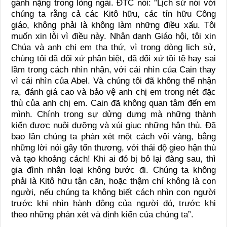
gánh nặng trong lòng ngài. ĐTC nói: ”Lịch sử nói với
chúng ta rằng cả các Kitô hữu, các tín hữu Công
giáo, không phải là không làm những điều xấu. Tôi
muốn xin lỗi vì điều này. Nhân danh Giáo hội, tôi xin
Chúa và anh chị em tha thứ, vì trong dòng lịch sử,
chúng tôi đã đối xử phân biệt, đã đối xử tồi tệ hay sai
lầm trong cách nhìn nhận, với cái nhìn của Cain thay
vì cái nhìn của Abel. Và chúng tôi đã không thể nhận
ra, đánh giá cao và bảo vệ anh chị em trong nét đặc
thù của anh chị em. Cain đã không quan tâm đến em
mình. Chính trong sự dửng dưng mà những thành
kiến được nuôi dưỡng và xúi giục những hận thù. Đã
bao lần chúng ta phán xét một cách vội vàng, bằng
những lời nói gây tổn thương, với thái độ gieo hận thù
và tạo khoảng cách! Khi ai đó bị bỏ lại đàng sau, thì
gia đình nhân loại không bước đi. Chúng ta không
phải là Kitô hữu tận căn, hoặc thậm chí không là con
người, nếu chúng ta không biết cách nhìn con người
trước khi nhìn hành động của người đó, trước khi
theo những phán xét và định kiến của chúng ta”.