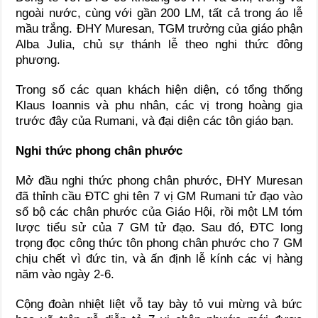
ngoài nước, cùng với gần 200 LM, tất cả trong áo lễ
mầu trắng. ĐHY Muresan, TGM trưởng của giáo phận
Alba Julia, chủ sự thánh lễ theo nghi thức đông
phương.
Trong số các quan khách hiện diện, có tổng thống
Klaus Ioannis và phu nhân, các vị trong hoàng gia
trước đây của Rumani, và đại diện các tôn giáo bạn.
Nghi thức phong chân phước
Mở đầu nghi thức phong chân phước, ĐHY Muresan
đã thỉnh cầu ĐTC ghi tên 7 vị GM Rumani tử đạo vào
sổ bộ các chân phước của Giáo Hội, rồi một LM tóm
lược tiểu sử của 7 GM tử đạo. Sau đó, ĐTC long
trọng đọc công thức tôn phong chân phước cho 7 GM
chịu chết vì đức tin, và ấn định lễ kính các vị hàng
năm vào ngày 2-6.
Cộng đoàn nhiệt liệt vỗ tay bày tỏ vui mừng và bức