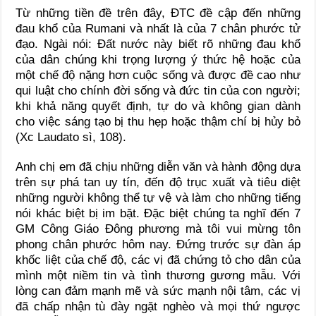
Từ những tiền đề trên đây, ĐTC đề cập đến những
đau khổ của Rumani và nhất là của 7 chân phước tử
đạo. Ngài nói: Đất nước này biết rõ những đau khổ
của dân chúng khi trọng lượng ý thức hệ hoặc của
một chế độ nặng hơn cuộc sống và được đề cao như
qui luật cho chính đời sống và đức tin của con người;
khi khả năng quyết định, tự do và không gian dành
cho việc sáng tạo bị thu hẹp hoặc thậm chí bị hủy bỏ
(Xc Laudato sì, 108).
Anh chị em đã chịu những diễn văn và hành động dựa
trên sự phá tan uy tín, đến độ trục xuất và tiêu diệt
những người không thể tự vệ và làm cho những tiếng
nói khác biệt bị im bặt. Đặc biệt chúng ta nghĩ đến 7
GM Công Giáo Đông phương mà tôi vui mừng tôn
phong chân phước hôm nay. Đứng trước sự đàn áp
khốc liệt của chế độ, các vị đã chứng tỏ cho dân của
mình một niềm tin và tình thương gương mẫu. Với
lòng can đảm mạnh mẽ và sức mạnh nội tâm, các vị
đã chấp nhận tù đày ngặt nghèo và mọi thứ ngược