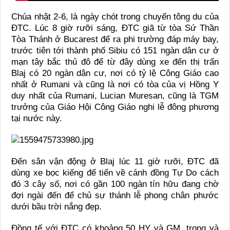
Chúa nhật 2-6, là ngày chót trong chuyến tông du của
ĐTC. Lúc 8 giờ rưỡi sáng, ĐTC giã từ tòa Sứ Thần
Tòa Thánh ở Bucarest để ra phi trường đáp máy bay,
trước tiên tới thành phố Sibiu có 151 ngàn dân cư ở
mạn tây bắc thủ đô để từ đây dùng xe đến thị trấn
Blaj có 20 ngàn dân cư, nơi có tỷ lệ Công Giáo cao
nhất ở Rumani và cũng là nơi có tòa của vị Hồng Y
duy nhất của Rumani, Lucian Muresan, cũng là TGM
trưởng của Giáo Hội Công Giáo nghi lễ đông phương
tại nước này.
Đến sân vận động ở Blaj lúc 11 giờ rưỡi, ĐTC đã
dùng xe bọc kiếng để tiến về cánh đồng Tự Do cách
đó 3 cây số, nơi có gần 100 ngàn tín hữu đang chờ
đợi ngài đến để chủ sự thánh lễ phong chân phước
dưới bầu trời nắng đẹp.
Đồng tế với ĐTC có khoảng 50 HY và GM, trong và