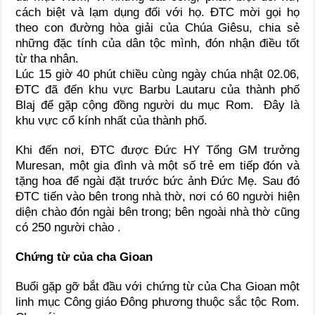
cách biệt và lạm dụng đối với họ. ĐTC mời gọi họ
theo con đường hòa giải của Chúa Giêsu, chia sẻ
những đặc tính của dân tộc mình, đón nhận điều tốt
từ tha nhân.
Lúc 15 giờ 40 phút chiều cùng ngày chúa nhật 02.06,
ĐTC đã đến khu vực Barbu Lautaru của thành phố
Blaj để gặp cộng đồng người du mục Rom. Đây là
khu vực cổ kính nhất của thành phố.
Khi đến nơi, ĐTC được Đức HY Tổng GM trưởng
Muresan, một gia đình và một số trẻ em tiếp đón và
tặng hoa để ngài đặt trước bức ảnh Đức Mẹ. Sau đó
ĐTC tiến vào bên trong nhà thờ, nơi có 60 người hiện
diện chào đón ngài bên trong; bên ngoài nhà thờ cũng
có 250 người chào .
Chứng từ của cha Gioan
Buổi gặp gỡ bắt đầu với chứng từ của Cha Gioan một
linh mục Công giáo Đông phương thuộc sắc tộc Rom.