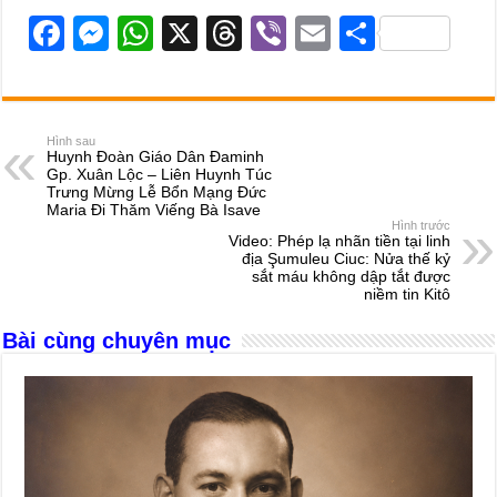
F
M
W
X
T
Vi
E
S
a
e
h
hr
b
m
h
c
ss
at
e
er
ail
ar
e
e
s
a
e
Hình sau
Huynh Đoàn Giáo Dân Đaminh
b
n
A
d
Gp. Xuân Lộc – Liên Huynh Túc
Trưng Mừng Lễ Bổn Mạng Đức
o
g
p
s
Maria Đi Thăm Viếng Bà Isave
Hình trước
o
er
p
Video: Phép lạ nhãn tiền tại linh
địa Şumuleu Ciuc: Nửa thế kỷ
k
sắt máu không dập tắt được
niềm tin Kitô
Bài cùng chuyên mục