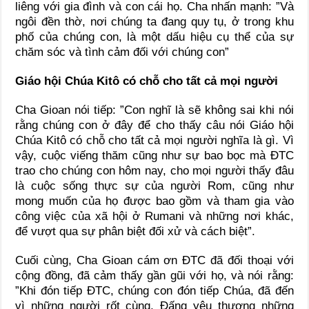
liêng với gia đình và con cái họ. Cha nhấn mạnh: ”Và
ngôi đền thờ, nơi chúng ta đang quy tụ, ở trong khu
phố của chúng con, là một dấu hiệu cụ thể của sự
chăm sóc và tình cảm đối với chúng con”
Giáo hội Chúa Kitô có chỗ cho tất cả mọi người
Cha Gioan nói tiếp: ”Con nghĩ là sẽ không sai khi nói
rằng chúng con ở đây để cho thấy câu nói Giáo hội
Chúa Kitô có chỗ cho tất cả mọi người nghĩa là gì. Vì
vậy, cuộc viếng thăm cũng như sự bao bọc mà ĐTC
trao cho chúng con hôm nay, cho mọi người thấy đâu
là cuộc sống thực sự của người Rom, cũng như
mong muốn của họ được bao gồm và tham gia vào
công việc của xã hội ở Rumani và những nơi khác,
để vượt qua sự phân biệt đối xử và cách biệt”.
Cuối cùng, Cha Gioan cám ơn ĐTC đã đối thoại với
cộng đồng, đã cảm thấy gần gũi với họ, và nói rằng:
”Khi đón tiếp ĐTC, chúng con đón tiếp Chúa, đã đến
vì những người rốt cùng, Đấng yêu thương những