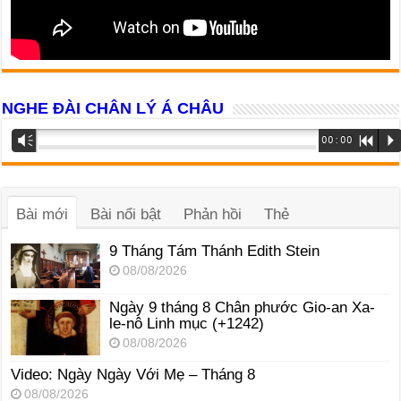
NGHE ĐÀI CHÂN LÝ Á CHÂU
Trình
Vm
00:00
R
P
phát
âm
thanh
Bài mới
Bài nổi bật
Phản hồi
Thẻ
9 Tháng Tám Thánh Edith Stein
08/08/2026
Ngày 9 tháng 8 Chân phước Gio-an Xa-
le-nô Linh mục (+1242)
08/08/2026
Video: Ngày Ngày Với Mẹ – Tháng 8
08/08/2026