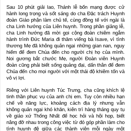
Sau 10 phút giải lao, Thánh lễ bổn mạng được cử
hành long trọng và sốt sáng do cha Đặc trách Huynh
đoàn Giáo phận làm chủ tế, cùng đồng tế với ngài là
cha Linh hướng của Liên huynh. Trong phần giảng lễ,
cha Linh hướng đã mời gọi cộng đoàn chiêm ngắm
hành trình Đức Maria đi thăm viếng bà Isave, vì tình
thương Mẹ đã không quản ngại những gian nan, nguy
hiểm để đem Chúa đến cho người chị họ của mình.
Noi gương bắt chước Mẹ, người Đoàn viên Huynh
đoàn cũng phải biết sống quảng đại, dấn thân để đem
Chúa đến cho mọi người với một thái độ khiêm tốn và
vô vị lợi.
Riêng với Liên huynh Túc Trưng, cha cũng khích lệ
tinh thần phục vụ của anh chị em. Tuy còn nhiều hạn
chế về năng lực, khoảng cách địa lý nhưng vẫn
không quản ngại khó khăn, kiên trì hàng tháng quy tụ
về giáo xứ Thống Nhất để học hỏi và hội họp, biết
nâng đỡ nhau trong công việc từ đó góp phần làm cho
tình huynh đệ giữa các thành viên mỗi ngày một