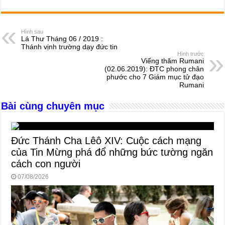
c
ss
at
e
er
ail
ar
e
e
s
a
e
Hình sau
Lá Thư Tháng 06 / 2019 :
b
n
A
d
Thánh vịnh trường dạy đức tin
Hình trước
o
g
p
s
Viếng thăm Rumani
(02.06.2019): ĐTC phong chân
o
er
p
phước cho 7 Giám mục tử đạo
Rumani
k
Bài cùng chuyên mục
Đức Thánh Cha Lêô XIV: Cuộc cách mạng
của Tin Mừng phá đổ những bức tường ngăn
cách con người
07/08/2026