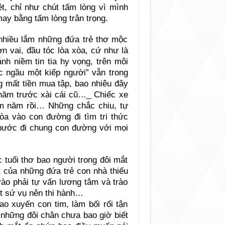
ệt, chỉ như chút tấm lòng vì mình
y bằng tấm lòng trân trọng.
 nhiều lắm những đứa trẻ thơ mộc
 vai, đầu tóc lòa xòa, cứ như là
nh niềm tin tia hy vọng, trên môi
c ngầu một kiếp người” vẫn trong
g mất tiền mua tập, bao nhiêu đây
năm trước xài cái cũ…_ Chiếc xe
ăm năm rồi… Những chắc chiu, tự
òa vào con đường đi tìm tri thức
 bước đi chung con đường với mọi
 tuổi thơ bao người trong đôi mắt
ắt của những đứa trẻ con nhà thiếu
vào phải tự vấn lương tâm và trào
t sứ vụ nên thi hành…
o xuyến con tim, làm bối rối tận
 những đôi chân chưa bao giờ biết