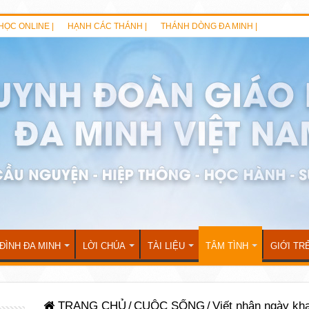
HỌC ONLINE |
HẠNH CÁC THÁNH |
THÁNH DÒNG ĐA MINH |
 ĐÌNH ĐA MINH
LỜI CHÚA
TÀI LIỆU
TÂM TÌNH
GIỚI TR
TRANG CHỦ
/
CUỘC SỐNG
/
Viết nhân ngày kh