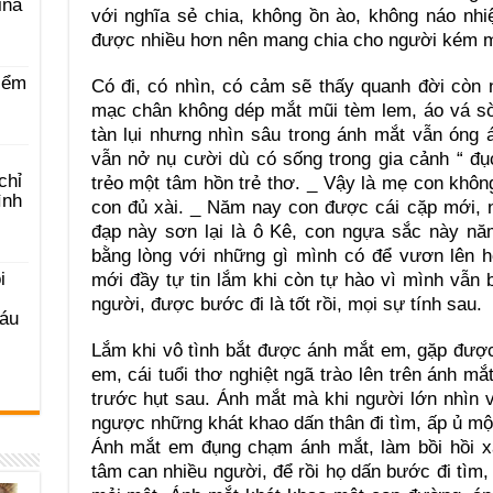
ina
với nghĩa sẻ chia, không ồn ào, không náo nhi
được nhiều hơn nên mang chia cho người kém ma
iểm
Có đi, có nhìn, có cảm sẽ thấy quanh đời còn
mạc chân không dép mắt mũi tèm lem, áo vá sờn
tàn lụi nhưng nhìn sâu trong ánh mắt vẫn óng á
vẫn nở nụ cười dù có sống trong gia cảnh “ đụ
chỉ
trẻo một tâm hồn trẻ thơ. _ Vậy là mẹ con khôn
ình
con đủ xài. _ Năm nay con được cái cặp mới, 
đạp này sơn lại là ô Kê, con ngựa sắc này n
bằng lòng với những gì mình có để vươn lên h
i
mới đầy tự tin lắm khi còn tự hào vì mình vẫn
người, được bước đi là tốt rồi, mọi sự tính sau.
Sáu
Lắm khi vô tình bắt được ánh mắt em, gặp được
em, cái tuổi thơ nghiệt ngã trào lên trên ánh m
trước hụt sau. Ánh mắt mà khi người lớn nhìn 
ngược những khát khao dấn thân đi tìm, ấp ủ mộ
Ánh mắt em đụng chạm ánh mắt, làm bồi hồi xa
tâm can nhiều người, để rồi họ dấn bước đi tìm,