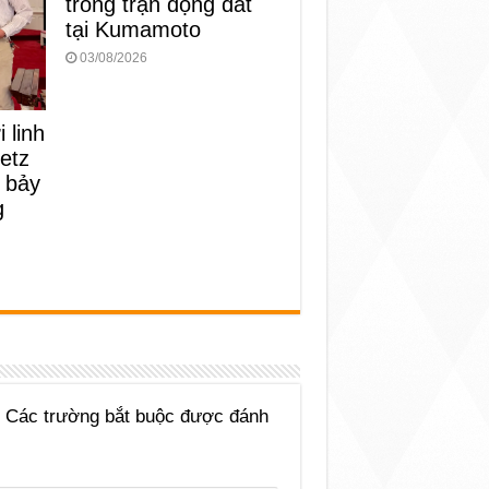
trong trận động đất
tại Kumamoto
03/08/2026
 linh
etz
 bảy
g
Các trường bắt buộc được đánh