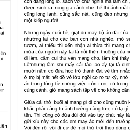
còn đắng lòng lo, sách vở chữ nghĩa mà làm ch
được sinh ra trong gia cảnh như thế thì ánh mắt 
cũng long lanh, cũng sắc nét, cũng đẹp nhưng 
một kiếp người!
u
ọa
Những ngày cuối hè, giặt dũ mấy bộ áo dài củ
ại
nhường lại cho các bạn con nhà nghèo, mớ sác
tươm, ai thiếu thì đến nhận ai thừa thì mang ch
mứa của người này lại là nỗi thèm thuồng của n
iên
đi làm, cặm cụi thu vén mang cho, lắm khi th
bị
Lô”nhưng lắm khi mấy cái tào lao ấy lại là di
mười năm có đứa học trò thành đạt về tìm nhắc
ở trọ bị mất hết đồ vô lớp ngồi co ro tự kỷ, n
ấn trong lòng từ những việc cỏn con, có trong
àn
hờ
cùng cảnh, giờ mang sách tập về cho không cần 
Giữa cái thời buổi ai mang gì đi cho cũng muốn k
khắc phải càng to ảnh hưởng càng lớn, có lạ g
tên. Thì cũng có đứa dúi dúi vào tay chút này l
gửi xíu này cho các em may áo mới đến trường
tiên
Vội đến rồi vội đi cứ để mọi thứ trôi theo dòng