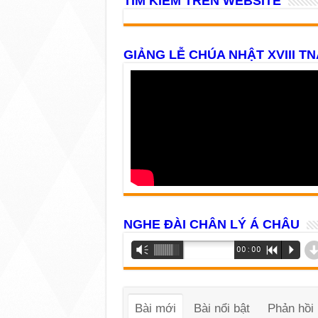
TÌM KIẾM TRÊN WEBSITE
GIẢNG LỄ CHÚA NHẬT XVIII TN
NGHE ĐÀI CHÂN LÝ Á CHÂU
Trình
Vm
00:00
R
P
phát
âm
thanh
Bài mới
Bài nổi bật
Phản hồi