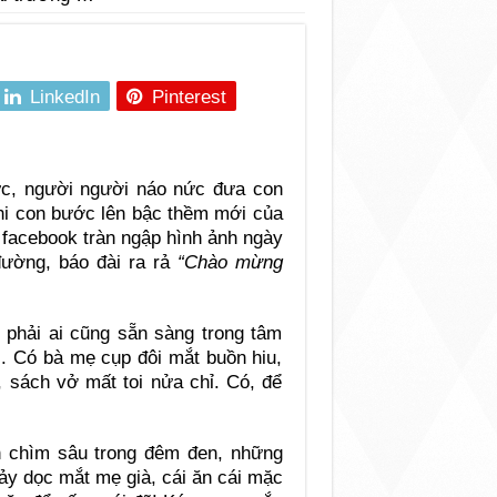
LinkedIn
Pinterest
c, người người náo nức đưa con
khi con bước lên bậc thềm mới của
g facebook tràn ngập hình ảnh ngày
đường, báo đài ra rả
“Chào mừng
 phải ai cũng sẵn sàng trong tâm
i. Có bà mẹ cụp đôi mắt buồn hiu,
 sách vở mất toi nửa chỉ. Có, để
 chìm sâu trong đêm đen, những
ảy dọc mắt mẹ già, cái ăn cái mặc