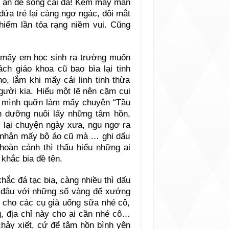
i, ăn để sống cái đã! Kém may mắn
đứa trẻ lại càng ngơ ngác, đôi mắt
hiếm lần tỏa rạng niềm vui. Cũng
a mấy em học sinh ra trường muốn
h giáo khoa cũ bao bìa lại tinh
o, lắm khi mấy cái linh tinh thừa
gười kia. Hiểu một lẽ nên cặm cụi
ấy mình quỡn làm mấy chuyện “Tầu
nh dưỡng nuôi lấy những tâm hồn,
 lại chuyện ngày xưa, ngu ngơ ra
hờ nhận mấy bộ áo cũ mà … ghi dấu
 hoàn cảnh thì thấu hiểu những ai
khắc bia đề tên.
hắc đá tạc bia, càng nhiều thì dấu
ì đâu với những sổ vàng để xướng
à cho các cụ già uống sữa nhé cô,
, địa chỉ này cho ai cần nhé cô…
 chảy xiết, cứ để tâm hồn bình yên