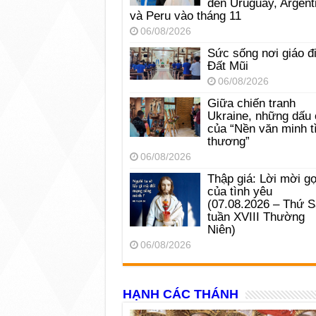
đến Uruguay, Argent
và Peru vào tháng 11
06/08/2026
Sức sống nơi giáo đ
Đất Mũi
06/08/2026
Giữa chiến tranh
Ukraine, những dấu 
của “Nền văn minh t
thương”
06/08/2026
Thập giá: Lời mời gọ
của tình yêu
(07.08.2026 – Thứ 
tuần XVIII Thường
Niên)
06/08/2026
HẠNH CÁC THÁNH