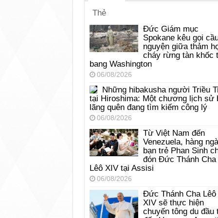
Thẻ
Đức Giám mục
Spokane kêu gọi cầ
nguyện giữa thảm h
cháy rừng tàn khốc t
bang Washington
06/08/2026
Những hibakusha người Triều T
tại Hiroshima: Một chương lịch sử 
lãng quên đang tìm kiếm công lý
06/08/2026
Từ Việt Nam đến
Venezuela, hàng ng
bạn trẻ Phan Sinh c
đón Đức Thánh Cha
Lêô XIV tại Assisi
06/08/2026
Đức Thánh Cha Lêô
XIV sẽ thực hiện
chuyến tông du đầu 