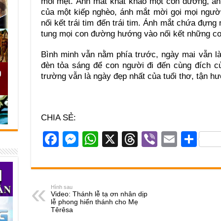
mỏi mệt. Ánh mắt khát khao một con đường, án
của một kiếp nghèo, ánh mắt mời gọi mọi người
nối kết trái tim đến trái tim. Ánh mắt chứa đựn
tung mọi con đường hướng vào nối kết những co
Bình minh vẫn nằm phía trước, ngày mai vẫn là
đèn tỏa sáng để con người đi đến cùng đích c
trường vẫn là ngày đẹp nhất của tuổi thơ, tận h
CHIA SẺ:
F
M
W
X
T
Vi
E
S
a
e
h
hr
b
m
h
c
ss
at
e
er
ail
ar
e
e
s
a
e
Hình sau
Video: Thánh lễ tạ ơn nhân dịp
b
n
A
d
lễ phong hiển thánh cho Mẹ
Têrêsa
o
g
p
s