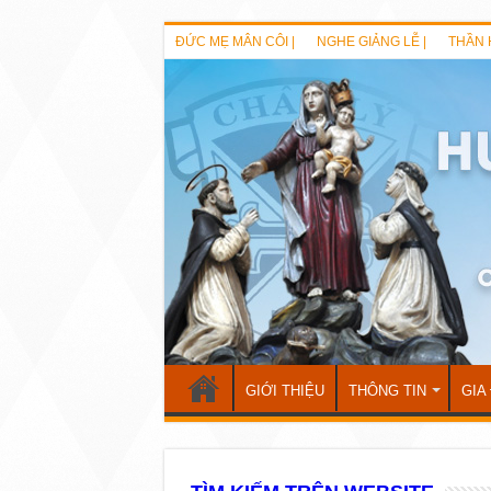
ĐỨC MẸ MÂN CÔI |
NGHE GIẢNG LỄ |
THẦN 
GIỚI THIỆU
THÔNG TIN
GIA