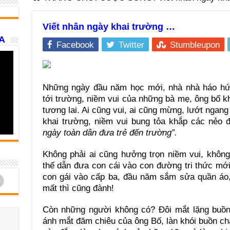
Viết nhân ngày khai trường …
A
Facebook
Twitter
Stumbleupon
Những ngày đầu năm học mới, nhà nhà háo hứ
tới trường, niềm vui của những bà mẹ, ông bố 
tương lai. Ai cũng vui, ai cũng mừng, lướt ngan
khai trường, niềm vui bung tỏa khắp các nẻo 
ngày toàn dân đưa trẻ đến trường”.
Không phải ai cũng hưởng trọn niềm vui, không
thế dẫn đưa con cái vào con đường tri thức mớ
d
con gái vào cấp ba, đầu năm sắm sửa quần áo,
mất thì cũng đành!
Còn những người không có? Đôi mắt lặng buồn
ánh mắt đăm chiêu của ông Bố, làn khói buồn ch