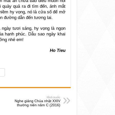
h mắt ẩn chứa bao điều muốn nói
 quày quả ra đi tìm đến, ánh mắt
g niềm hy vọng, nó là cửa sổ để mở
n đường dẫn đến tương lai.
 ngày tươi sáng, hy vọng là ngọn
ủa hạnh phúc. Dẫu sao ngày khai
ưởng nhé em!
Ho Tieu
Hình trước
Nghe giảng Chúa nhật XXIV
thường niên năm C (2016)