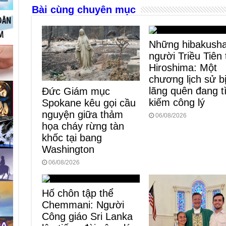
Bài cùng chuyên mục
o
er
p
k
Những hibakush
người Triều Tiên 
Hiroshima: Một
chương lịch sử b
lãng quên đang 
Đức Giám mục
kiếm công lý
Spokane kêu gọi cầu
nguyện giữa thảm
06/08/2026
họa cháy rừng tàn
khốc tại bang
Washington
06/08/2026
Hố chôn tập thể
Chemmani: Người
Công giáo Sri Lanka