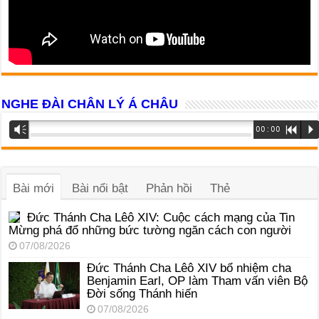
NGHE ĐÀI CHÂN LÝ Á CHÂU
Trình
Vm
00:00
R
P
phát
âm
thanh
Bài mới
Bài nổi bật
Phản hồi
Thẻ
Đức Thánh Cha Lêô XIV: Cuộc cách mạng của Tin
Mừng phá đổ những bức tường ngăn cách con người
07/08/2026
Đức Thánh Cha Lêô XIV bổ nhiệm cha
Benjamin Earl, OP làm Tham vấn viên Bộ
Đời sống Thánh hiến
07/08/2026