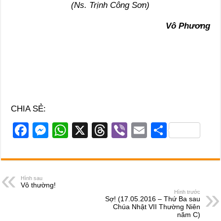
(Ns. Trịnh Công Sơn)
Vô Phương
CHIA SẺ:
F
M
W
X
T
Vi
E
S
a
e
h
hr
b
m
h
c
ss
at
e
er
ail
ar
e
e
s
a
e
Hình sau
Vô thường!
b
n
A
d
Hình trước
Sợ! (17.05.2016 – Thứ Ba sau
o
g
p
s
Chúa Nhật VII Thường Niên
năm C)