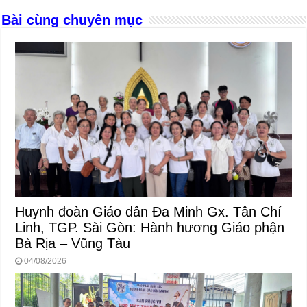
o
er
p
Bài cùng chuyên mục
k
Huynh đoàn Giáo dân Đa Minh Gx. Tân Chí
Linh, TGP. Sài Gòn: Hành hương Giáo phận
Bà Rịa – Vũng Tàu
04/08/2026