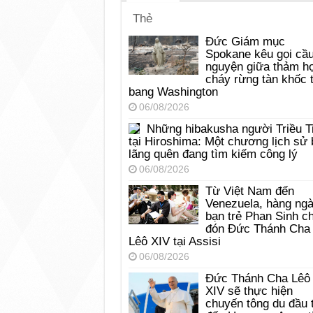
Thẻ
Đức Giám mục
Spokane kêu gọi cầ
nguyện giữa thảm h
cháy rừng tàn khốc t
bang Washington
06/08/2026
Những hibakusha người Triều T
tại Hiroshima: Một chương lịch sử 
lãng quên đang tìm kiếm công lý
06/08/2026
Từ Việt Nam đến
Venezuela, hàng ng
bạn trẻ Phan Sinh c
đón Đức Thánh Cha
Lêô XIV tại Assisi
06/08/2026
Đức Thánh Cha Lêô
XIV sẽ thực hiện
chuyến tông du đầu 