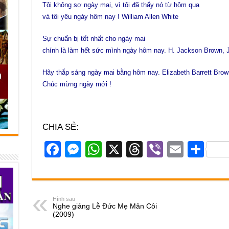
Tôi không sợ ngày mai, vì tôi đã thấy nó từ hôm qua
và tôi yêu ngày hôm nay ! William Allen White
Sự chuẩn bị tốt nhất cho ngày mai
chính là làm hết sức mình ngày hôm nay. H. Jackson Brown, J
Hãy thắp sáng ngày mai bằng hôm nay.
Elizabeth Barrett Brow
Chúc mừng ngày mới !
CHIA SẺ:
F
M
W
X
T
Vi
E
S
a
e
h
hr
b
m
h
c
ss
at
e
er
ail
ar
e
e
s
a
e
Hình sau
Nghe giảng Lễ Đức Mẹ Mân Côi
b
n
A
d
(2009)