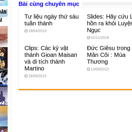
o
g
p
s
Bài cùng chuyên mục
o
er
p
Tư liệu ngày thứ sáu
Slides: Hãy cứu 
k
tuần thánh
hồn ra khỏi Luyệ
Ngục
18/04/2019
02/11/2018
Clips: Các kỷ vật
Đức Giêsu trong
thánh Gioan Maisan
Mân Côi : Mùa
và di tích thánh
Thương
Martino
13/09/2015
18/09/2015