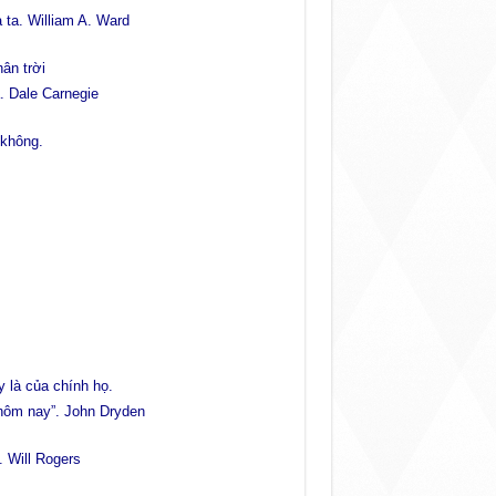
 ta. William A. Ward
ân trời
. Dale Carnegie
 không.
 là của chính họ.
 hôm nay”. John Dryden
 Will Rogers