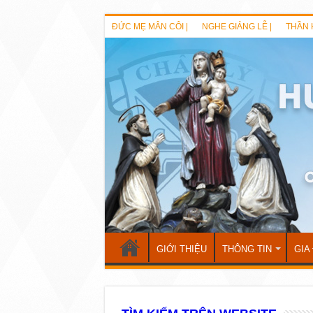
ĐỨC MẸ MÂN CÔI |
NGHE GIẢNG LỄ |
THẦN 
GIỚI THIỆU
THÔNG TIN
GIA