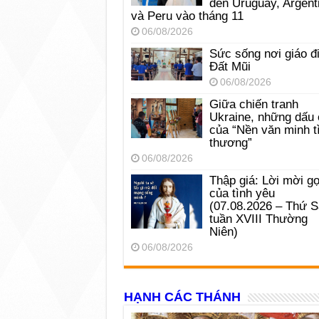
đến Uruguay, Argent
và Peru vào tháng 11
06/08/2026
Sức sống nơi giáo đ
Đất Mũi
06/08/2026
Giữa chiến tranh
Ukraine, những dấu 
của “Nền văn minh t
thương”
06/08/2026
Thập giá: Lời mời gọ
của tình yêu
(07.08.2026 – Thứ 
tuần XVIII Thường
Niên)
06/08/2026
HẠNH CÁC THÁNH