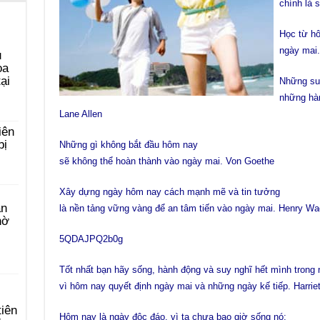
chính là 
Học từ hô
ngày mai.
u
ọa
ại
Những su
những hà
Lane Allen
iên
bị
Những gì không bắt đầu hôm nay
sẽ không thể hoàn thành vào ngày mai. Von Goethe
Xây dựng ngày hôm nay cách mạnh mẽ và tin tưởng
àn
là nền tảng vững vàng để an tâm tiến vào ngày mai. Henry Wa
hờ
5QDAJPQ2b0g
Tốt nhất bạn hãy sống, hành động và suy nghĩ hết mình trong
vì hôm nay quyết định ngày mai và những ngày kế tiếp. Harrie
tiên
Hôm nay là ngày độc đáo, vì ta chưa bao giờ sống nó;