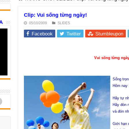
Clip: Vui sống từng ngày!
A
05/10/2009
SLIDES
Facebook
Twitter
Stumbleupon
Vui sống từng ngày
Sống trọ
Hôm nay l
Hãy tự nh
d
Hãy đón n
và đón nh
Giới hạn 