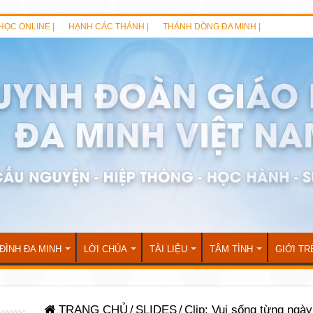
HỌC ONLINE |
HẠNH CÁC THÁNH |
THÁNH DÒNG ĐA MINH |
 ĐÌNH ĐA MINH
LỜI CHÚA
TÀI LIỆU
TÂM TÌNH
GIỚI TR
TRANG CHỦ
/
SLIDES
/
Clip: Vui sống từng ngày