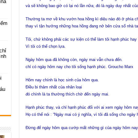
ina
và sẽ không bao giờ có lại nó lần nữa; đó là ngày duy nhất của
Thường ta mơ về khu vườn hoa hồng kì diệu nào đó ở phía ch
iểm
thay vì tận hưởng những hoa hồng đang nở bên cửa sổ nhà ta
Tôi, chứ không phải các sự kiện có thể làm tôi hạnh phúc hay
Vì tôi có thể chọn lựa.
chỉ
ình
Ngày hôm qua đã không còn, ngày mai vẫn chưa đến.
chỉ có ngày hôm nay cho tôi sống hạnh phúc. Groucho Marx
i
Hôm nay chính là học sinh của hôm qua.
Điều bi thảm nhất của nhân loại
Sáu
đó chính là ta thường thích chờ đến ngày mai.
Hạnh phúc thay, và chỉ hạnh phúc đối với ai xem ngày hôm nay
Họ có thể nói : “Ngày mai có ý nghĩa, vì tôi đã sống cho ngày
Đừng để ngày hôm qua cướp mất những gì của ngày hôm nay.