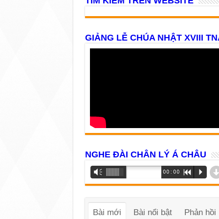
TÌM KIẾM TRÊN WEBSITE
GIẢNG LỄ CHÚA NHẬT XVIII TN
NGHE ĐÀI CHÂN LÝ Á CHÂU
Trình
Vm
00:00
R
P
phát
âm
thanh
Bài mới
Bài nổi bật
Phản hồi