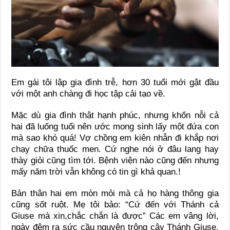
Em gái tôi lập gia đình trễ, hơn 30 tuổi mới gật đầu
với một anh chàng đi học tập cải tạo về.
Mặc dù gia đình thật hạnh phúc, nhưng khốn nỗi cả
hai đã luống tuổi nên ước mong sinh lấy một đứa con
mà sao khó quá! Vợ chồng em kiên nhẫn đi khắp nơi
chạy chữa thuốc men. Cứ nghe nói ở đâu lang hay
thày giỏi cũng tìm tới. Bệnh viện nào cũng đến nhưng
mấy năm trời vẫn không có tin gì khả quan.!
Bản thân hai em mòn mỏi mà cả họ hàng thông gia
cũng sốt ruột. Mẹ tôi bảo: “Cứ đến với Thánh cả
Giuse mà xin,chắc chắn là được” Các em vâng lời,
ngày đêm ra sức cầu nguyện trông cậy Thánh Giuse,