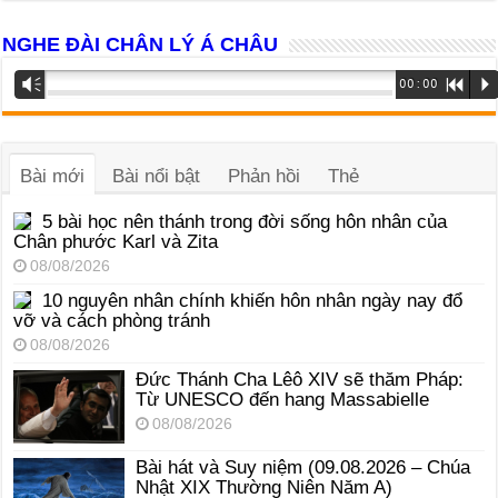
NGHE ĐÀI CHÂN LÝ Á CHÂU
Trình
Vm
00:00
R
P
phát
âm
thanh
Bài mới
Bài nổi bật
Phản hồi
Thẻ
5 bài học nên thánh trong đời sống hôn nhân của
Chân phước Karl và Zita
08/08/2026
10 nguyên nhân chính khiến hôn nhân ngày nay đổ
vỡ và cách phòng tránh
08/08/2026
Đức Thánh Cha Lêô XIV sẽ thăm Pháp:
Từ UNESCO đến hang Massabielle
08/08/2026
Bài hát và Suy niệm (09.08.2026 – Chúa
Nhật XIX Thường Niên Năm A)