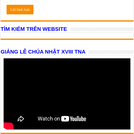
TÌM KIẾM TRÊN WEBSITE
GIẢNG LỄ CHÚA NHẬT XVIII TNA