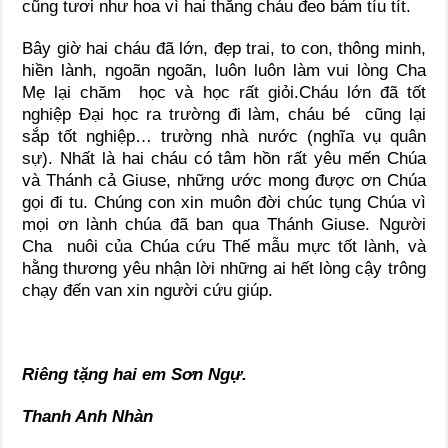
cũng tươi như hoa vì hai thằng cháu đeo bám tíu tít.
Bây giờ hai cháu đã lớn, đẹp trai, to con, thông minh,
hiền lành, ngoãn ngoãn, luôn luôn làm vui lòng Cha
Mẹ lại chăm học và học rất giỏi.Cháu lớn đã tốt
nghiệp Đại học ra trường đi làm, cháu bé cũng lại
sắp tốt nghiệp… trường nhà nước (nghĩa vụ quân
sự). Nhất là hai cháu có tâm hồn rất yêu mến Chúa
và Thánh cả Giuse, những ước mong được ơn Chúa
gọi đi tu. Chúng con xin muôn đời chúc tụng Chúa vì
mọi ơn lành chúa đã ban qua Thánh Giuse. Người
Cha nuôi của Chúa cứu Thế mẫu mực tốt lành, và
hằng thương yêu nhận lời những ai hết lòng cậy trông
chạy đến van xin người cứu giúp.
Riêng tặng hai em Sơn Ngự.
Thanh Anh Nhàn