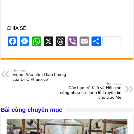
CHIA SẺ:
F
M
W
X
T
Vi
E
S
a
e
h
hr
b
m
h
c
ss
at
e
er
ail
ar
e
e
s
a
e
Hình sau
Video: Sáu năm Giáo hoàng
b
n
A
d
của ĐTC Phanxicô
Hình trước
o
g
p
s
Các bạn trẻ Kitô và Hồi giáo
cùng nhau cử hành lễ Truyền tin
o
er
p
cho Đức Mẹ
k
Bài cùng chuyên mục