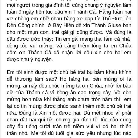
mọi người trong gia đình tôi cùng chung ý nguyện làm
tuần 9 ngày liên tục cầu xin Thánh Cả. Hằng tuần hai
vợ chồng em chở nhau bằng xe đạp từ Thủ Đức lên
Đền Công chính ở Bảy Hiền để xin Thánh Giuse ban
cho một mụn con, trai gái gì cũng được. Và đúng là
cầu được ước thấy: Tin em gái mang thai làm cả nhà
dòng tộc vui mừng, và càng thêm lòng tạ ơn Chúa
cảm ơn Thánh Cả đã nhận lời cầu xin cho hai em
được nhu ý nguyện.
Em tôi sinh được một chú bé trai bụ bẫm kháu khỉnh
dễ thương làm sao? Họ hàng hai bên mừng ơi là
mừng, ai nấy đều chúc mừng tạ ơn Chúa, nhờ lời bầu
cử của Thánh cả vì hồng ân cao trọng này. Và còn
mừng hơn nữa khi thằng anh chưa tròn năm thì em
lại có tin mừng được phúc sanh thêm một chú bé trai
nữa. Đúng là Xin một được hai. Dù mệt nhọc vì phải
chăn dắt hai quí tử, nhưng gia đình tôi lúc nào cũng
đầy ắp tiếng cười tràn trề niềm vui vì có hai thiên
thần nhỏ. Mẹ tôi dù tuổi già sức yếu nhưng lúc nào