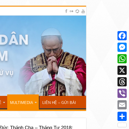
Face
Mess
What
X
Thre
Viber
Ẻ
MULTIMEDIA
LIÊN HỆ – GỬI BÀI
Emai
Shar
 Đức Thánh Cha – Tháng Tư 2018: