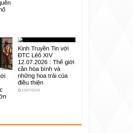
 quên
hố
Kinh Truyền Tin với
ĐTC Lêô XIV
12.07.2026 : Thế giới
cần hòa bình và
những hoa trái của
với
điều thiện
c
13/07/2026
lớn