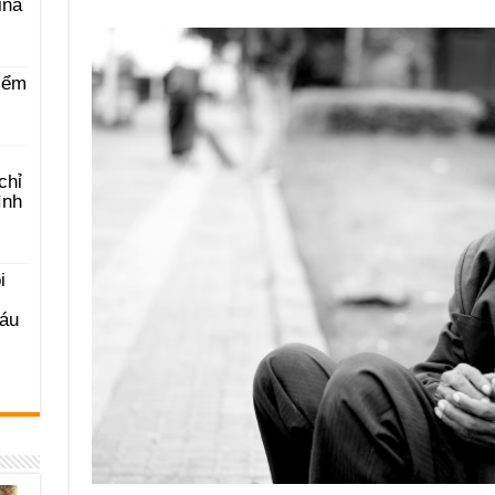
ina
iểm
chỉ
ình
i
Sáu