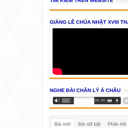
TÌM KIẾM TRÊN WEBSITE
GIẢNG LỄ CHÚA NHẬT XVIII TN
NGHE ĐÀI CHÂN LÝ Á CHÂU
Trình
Vm
00:00
R
P
phát
âm
thanh
Bài mới
Bài nổi bật
Phản hồi