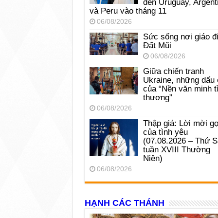
đến Uruguay, Argent
và Peru vào tháng 11
06/08/2026
Sức sống nơi giáo đ
Đất Mũi
06/08/2026
Giữa chiến tranh
Ukraine, những dấu 
của “Nền văn minh t
thương”
06/08/2026
Thập giá: Lời mời gọ
của tình yêu
(07.08.2026 – Thứ 
tuần XVIII Thường
Niên)
06/08/2026
HẠNH CÁC THÁNH