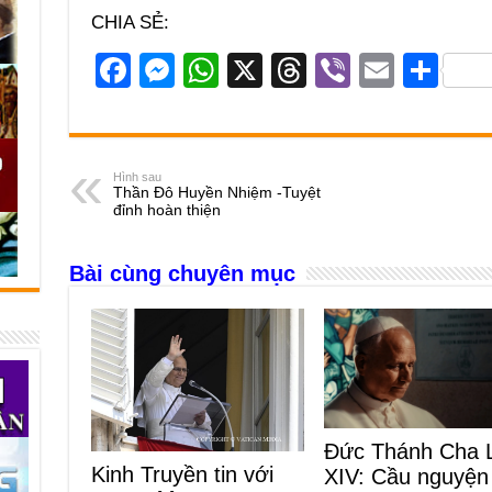
CHIA SẺ:
F
M
W
X
T
Vi
E
S
a
e
h
hr
b
m
h
c
ss
at
e
er
ail
ar
e
e
s
a
e
Hình sau
Thần Đô Huyền Nhiệm -Tuyệt
b
n
A
d
đỉnh hoàn thiện
o
g
p
s
Bài cùng chuyên mục
o
er
p
k
Đức Thánh Cha 
Kinh Truyền tin với
XIV: Cầu nguyện