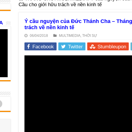
Cầu cho giới hữu trách về nền kinh tế
Ý cầu nguyện của Đức Thánh Cha – Tháng
A
trách về nền kinh tế
06/04/2018
MULTIMEDIA
,
THỜI SỰ
Facebook
Twitter
Stumbleupon
d