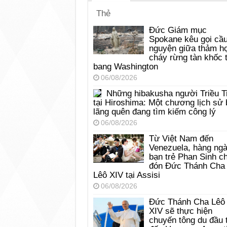
Thẻ
Đức Giám mục
Spokane kêu gọi cầ
nguyện giữa thảm h
cháy rừng tàn khốc t
bang Washington
06/08/2026
Những hibakusha người Triều T
tại Hiroshima: Một chương lịch sử 
lãng quên đang tìm kiếm công lý
06/08/2026
Từ Việt Nam đến
Venezuela, hàng ng
bạn trẻ Phan Sinh c
đón Đức Thánh Cha
Lêô XIV tại Assisi
06/08/2026
Đức Thánh Cha Lêô
XIV sẽ thực hiện
chuyến tông du đầu 