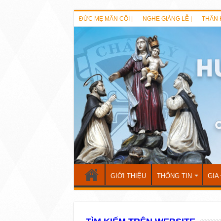
ĐỨC MẸ MÂN CÔI |
NGHE GIẢNG LỄ |
THẦN 
GIỚI THIỆU
THÔNG TIN
GIA