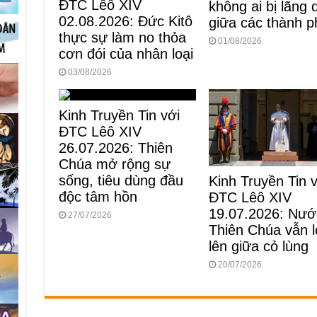
ĐTC Lêô XIV
không ai bị lãng
02.08.2026: Đức Kitô
giữa các thành p
thực sự làm no thỏa
01/08/2026
cơn đói của nhân loại
03/08/2026
Kinh Truyền Tin với
ĐTC Lêô XIV
26.07.2026: Thiên
Chúa mở rộng sự
sống, tiêu dùng đầu
Kinh Truyền Tin 
độc tâm hồn
ĐTC Lêô XIV
19.07.2026: Nướ
27/07/2026
Thiên Chúa vẫn 
lên giữa cỏ lùng
20/07/2026