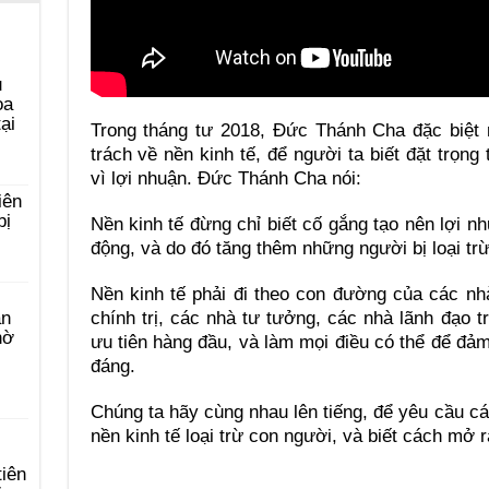
u
ọa
ại
Trong tháng tư 2018, Đức Thánh Cha đặc biệt 
trách về nền kinh tế, để người ta biết đặt trọn
vì lợi nhuận. Đức Thánh Cha nói:
iên
bị
Nền kinh tế đừng chỉ biết cố gắng tạo nên lợi n
động, và do đó tăng thêm những người bị loại trừ
Nền kinh tế phải đi theo con đường của các nh
àn
chính trị, các nhà tư tưởng, các nhà lãnh đạo t
hờ
ưu tiên hàng đầu, và làm mọi điều có thể để đả
đáng.
Chúng ta hãy cùng nhau lên tiếng, để yêu cầu cá
nền kinh tế loại trừ con người, và biết cách mở
tiên