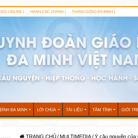
HỌC ONLINE |
HẠNH CÁC THÁNH |
THÁNH DÒNG ĐA MINH |
 ĐÌNH ĐA MINH
LỜI CHÚA
TÀI LIỆU
TÂM TÌNH
GIỚI TR
TRANG CHỦ
/
MULTIMEDIA
/
Ý cầu nguyện của