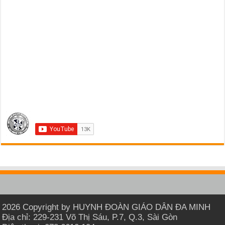
2026 Copyright by HUYNH ĐOÀN GIÁO DÂN ĐA MINH
Địa chỉ: 229-231 Võ Thị Sáu, P.7, Q.3, Sài Gòn