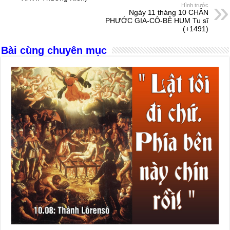
o
g
p
s
Hình trước
Ngày 11 tháng 10 CHÂN
o
er
p
PHƯỚC GIA-CÔ-BÊ HUM Tu sĩ
(+1491)
k
Bài cùng chuyên mục