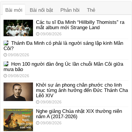
thanh
Bài mới
Bài nổi bật
Phản hồi
Thẻ
Các tu sĩ Đa Minh “Hillbilly Thomists” ra
mắt album mới Strange Land
09/08/2026
Thánh Đa Minh có phải là người sáng lập kinh Mân
Côi?
09/08/2026
Hơn 100 người đàn ông Úc lần chuỗi Mân Côi giữa
mưa bão
09/08/2026
Khởi sự án phong chân phước cho linh
mục từng ảnh hưởng đến Đức Thánh Cha
Lêô XIV
09/08/2026
Nghe giảng Chúa nhật XIX thường niên
năm A (2017-2026)
09/08/2026