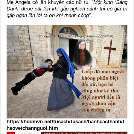
Mẹ Angela có lần khuyên các nữ tu,
“Một kinh ‘Sáng
Danh’ được cất lên khi gặp nghịch cảnh thì có giá trị
gấp ngàn lần lời tạ ơn khi thành công”.
https://hddmvn.net/tusach/tusach/hanhcacthanh/t
heovetchannguoi.htm