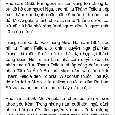
Vào năm 1863, khi người Ba Lan vùng lên chống lại
sự đô hộ của người Nga, các nữ tu Thánh Felicia tiếp
tục chăm sóc bệnh nhân bất kể quốc tịch nào. Lúc
đó, Mẹ Angela ra lệnh cho các nữ tu “không được loại
trừ ai” và hãy nhớ rằng “mọi người đều là người thân
cận của mình”.
Trong năm kế đó, vào tháng Mười Hai năm 1864, các
nữ tu Thánh Felicia bị chính quyền Nga giải tán.
Trong khi một số các nữ tu khác tập hợp lại thành
cộng đoàn Nữ Tu Ba Lan, nhà cầm quyền Áo cho
phép các nữ tu Thánh Felicia tái lập cộng đoàn trong
phần đất của Áo ở Ba Lan. Mười năm sau các nữ tu
Thánh Felicia đến Polonia, Wisconsin thuộc Hoa Kỳ,
để đáp lời mời gọi của những người di dân Ba Lan.
Sứ vụ của họ lan tràn cho tới bảy giáo phận.
Vào năm 1869, Mẹ Angela từ chức bề trên vì sức
khoẻ yếu kém. Trong những năm cuối đời, ngài dành
nhiều thời giờ để cầu nguyện và làm việc lao động.