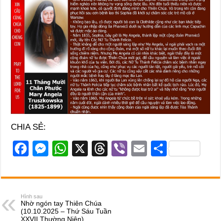
CHIA SẺ:
F
M
W
X
T
Vi
E
S
a
e
h
hr
b
m
h
c
ss
at
e
er
ail
ar
e
e
s
a
e
Hình sau
Nhờ ngón tay Thiên Chúa
b
n
A
d
(10.10.2025 – Thứ Sáu Tuần
XXVII Thường Niên)