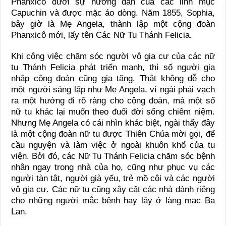
Phanxicô dưới sự hướng dẫn của các linh mục
Capuchin và được mặc áo dòng. Năm 1855, Sophia,
bây giờ là Mẹ Angela, thành lập một cộng đoàn
Phanxicô mới, lấy tên Các Nữ Tu Thánh Felicia.
Khi công việc chăm sóc người vô gia cư của các nữ
tu Thánh Felicia phát triển mạnh, thì số người gia
nhập cộng đoàn cũng gia tăng. Thật không dễ cho
một người sáng lập như Mẹ Angela, vì ngài phải vạch
ra một hướng đi rõ ràng cho cộng đoàn, mà một số
nữ tu khác lại muốn theo đuổi đời sống chiêm niệm.
Nhưng Mẹ Angela có cái nhìn khác biệt, ngài thấy đây
là một cộng đoàn nữ tu được Thiên Chúa mời gọi, để
cầu nguyện và làm việc ở ngoài khuôn khổ của tu
viện. Bởi đó, các Nữ Tu Thánh Felicia chăm sóc bệnh
nhân ngay trong nhà của họ, cũng như phục vụ các
người tàn tật, người già yếu, trẻ mồ côi và các người
vô gia cư. Các nữ tu cũng xây cất các nhà dành riêng
cho những người mắc bệnh hay lây ở làng mạc Ba
Lan.