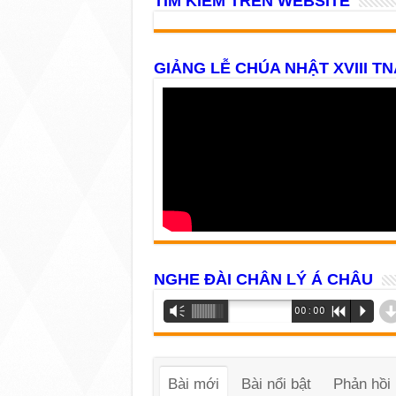
TÌM KIẾM TRÊN WEBSITE
GIẢNG LỄ CHÚA NHẬT XVIII TN
NGHE ĐÀI CHÂN LÝ Á CHÂU
Trình
Vm
00:00
R
P
phát
âm
thanh
Bài mới
Bài nổi bật
Phản hồi