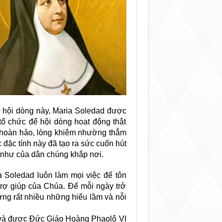
ập hội dòng này, Maria Soledad được
 tổ chức để hội dòng hoạt động thật
i hoàn hảo, lòng khiêm nhường thẳm
 đặc tính này đã tạo ra sức cuốn hút
 như của dân chúng khắp nơi.
a Soledad luôn làm mọi việc để tôn
trợ giúp của Chúa. Để mỗi ngày trở
ựng rất nhiều những hiểu lầm và nỗi
 và được Đức Giáo Hoàng Phaolô VI