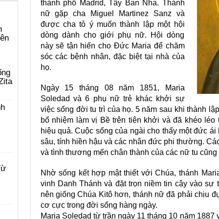
thành phố Madrid, Tây Ban Nha. Thánh
nữ gặp cha Miguel Martinez Sanz và
được cha tỏ ý muốn thành lập một hội
n
dòng dành cho giới phụ nữ. Hội dòng
yên
này sẽ tận hiến cho Đức Maria để chăm
sóc các bệnh nhân, đặc biệt tại nhà của
họ.
ống
Zita
Ngày 15 tháng 08 năm 1851, Maria
Soledad và 6 phụ nữ trẻ khác khởi sự
nh
việc sống đời tu trì của họ. 5 năm sau khi thành l
bổ nhiệm làm vị Bề trên tiên khởi và đã khéo léo
hiệu quả. Cuộc sống của ngài cho thấy một đức á
sâu, tính hiền hậu và các nhân đức phi thường. Các
và tình thương mến chân thành của các nữ tu cũng
Từ
Nhờ sống kết hợp mật thiết với Chúa, thánh Mari
vinh Danh Thánh và đặt trọn niềm tin cậy vào sự 
nên giống Chúa Kitô hơn, thánh nữ đã phải chịu đ
cơ cực trong đời sống hàng ngày.
Maria Soledad từ trần ngày 11 tháng 10 năm 1887