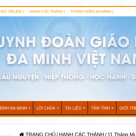
HỌC ONLINE |
HẠNH CÁC THÁNH |
THÁNH DÒNG ĐA MINH |
 ĐÌNH ĐA MINH
LỜI CHÚA
TÀI LIỆU
TÂM TÌNH
GIỚI TR
TRANG CHỦ
/
HẠNH CÁC THÁNH
/
11 Tháng Mư