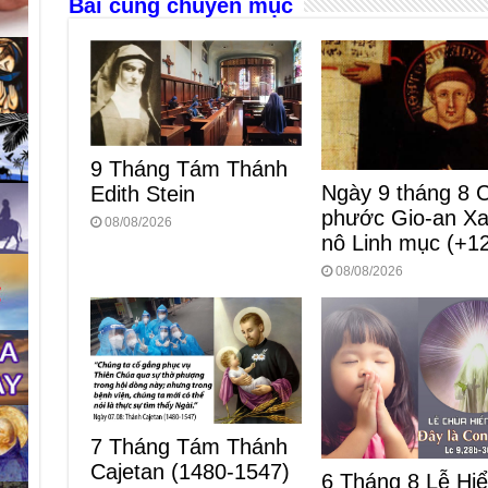
Bài cùng chuyên mục
k
9 Tháng Tám Thánh
Ngày 9 tháng 8 
Edith Stein
phước Gio-an Xa
08/08/2026
nô Linh mục (+1
08/08/2026
7 Tháng Tám Thánh
Cajetan (1480-1547)
6 Tháng 8 Lễ Hi