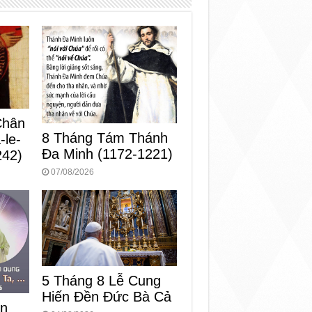
Chân
8 Tháng Tám Thánh
-le-
Ða Minh (1172-1221)
242)
07/08/2026
5 Tháng 8 Lễ Cung
Hiến Ðền Ðức Bà Cả
ển