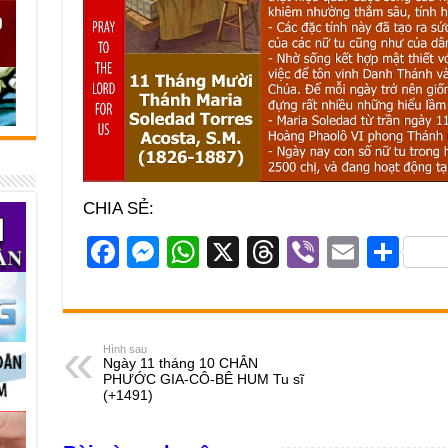
CHIA SẺ:
F
M
W
X
T
Vi
E
S
a
e
h
hr
b
m
h
c
ss
at
e
er
ail
ar
e
e
s
a
e
Hình sau
Ngày 11 tháng 10 CHÂN
b
n
A
d
PHƯỚC GIA-CÔ-BÊ HUM Tu sĩ
(+1491)
o
g
p
s
o
er
p