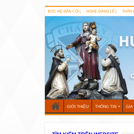
ĐỨC MẸ MÂN CÔI |
NGHE GIẢNG LỄ |
THẦN 
GIỚI THIỆU
THÔNG TIN
GIA